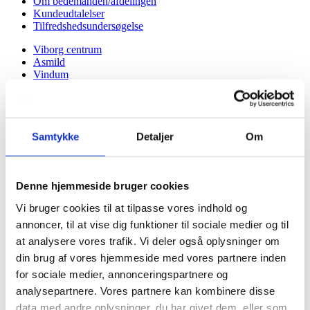
Om bedemanden/afdelingen
Kundeudtalelser
Tilfredshedsundersøgelse
Viborg centrum
Asmild
Vindum
Viborg Begravelsesforretning
Overlund
Hald Ege
Tapdrup
Samtykke
Detaljer
Om
Bruunshåb
Birgittelyst
Rindsholm
Ravnstrup
Denne hjemmeside bruger cookies
Finderup
Almind
Vi bruger cookies til at tilpasse vores indhold og
Du er her:
annoncer, til at vise dig funktioner til sociale medier og til
Forside -
at analysere vores trafik. Vi deler også oplysninger om
2022
din brug af vores hjemmeside med vores partnere inden
2025
for sociale medier, annonceringspartnere og
2024
analysepartnere. Vores partnere kan kombinere disse
2023
data med andre oplysninger, du har givet dem, eller som
2022