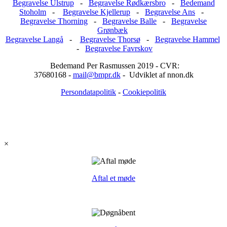
Begravelse Ulstrup
-
Begravelse Rødkærsbro
-
Bedemand
Stoholm
-
Begravelse Kjellerup
-
Begravelse Ans
-
Begravelse Thorning
-
Begravelse Balle
-
Begravelse
Grønbæk
Begravelse Langå
-
Begravelse Thorsø
-
Begravelse Hammel
-
Begravelse Favrskov
Bedemand Per Rasmussen 2019 - CVR:
37680168 -
mail@bmpr.dk
- Udviklet af nnon.dk
Persondatapolitik
-
Cookiepolitik
×
Aftal et møde