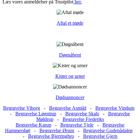
Læs vores anmeldelser på Trustpilot
her.
Aftal et møde
Døgnåbent
Kister og urner
Dødsannoncer
Begravelse Viborg
-
Begravelse Asmild
-
Begravelse Vindum
-
Begravelse Løgstrup
-
Begravelse Skals
-
Begravelse
Møldrup
-
Begravelse Frederiks
Begravelse Karup
-
Begravelse Tjele
-
Begravelse
Hammershøj
-
Begravelse Ørum
-
Begravelse Gudenådalen
-
Begravelse Bjerringbro
-
Begravelse Gjern