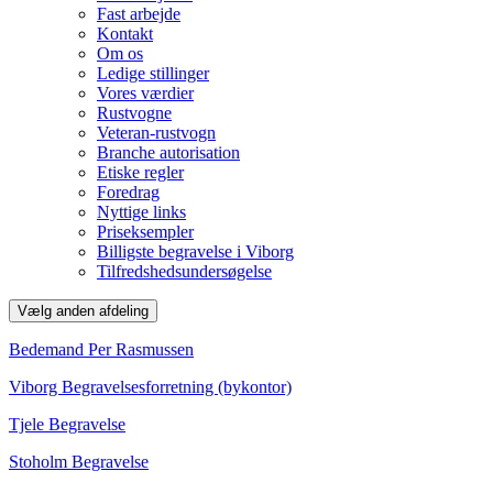
Fast arbejde
Kontakt
Om os
Ledige stillinger
Vores værdier
Rustvogne
Veteran-rustvogn
Branche autorisation
Etiske regler
Foredrag
Nyttige links
Priseksempler
Billigste begravelse i Viborg
Tilfredshedsundersøgelse
Vælg anden afdeling
Bedemand Per Rasmussen
Viborg Begravelsesforretning (bykontor)
Tjele Begravelse
Stoholm Begravelse