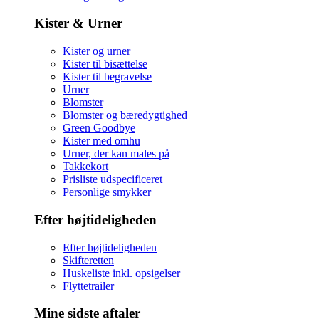
Kister & Urner
Kister og urner
Kister til bisættelse
Kister til begravelse
Urner
Blomster
Blomster og bæredygtighed
Green Goodbye
Kister med omhu
Urner, der kan males på
Takkekort
Prisliste udspecificeret
Personlige smykker
Efter højtideligheden
Efter højtideligheden
Skifteretten
Huskeliste inkl. opsigelser
Flyttetrailer
Mine sidste aftaler