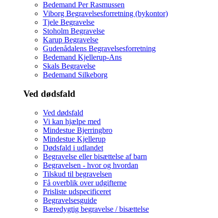
Bedemand Per Rasmussen
Viborg Begravelsesforretning (bykontor)
Tjele Begravelse
Stoholm Begravelse
Karup Begravelse
Gudenådalens Begravelsesforretning
Bedemand Kjellerup-Ans
Skals Begravelse
Bedemand Silkeborg
Ved dødsfald
Ved dødsfald
Vi kan hjælpe med
Mindestue Bjerringbro
Mindestue Kjellerup
Dødsfald i udlandet
Begravelse eller bisættelse af barn
Begravelsen - hvor og hvordan
Tilskud til begravelsen
Få overblik over udgifterne
Prisliste udspecificeret
Begravelsesguide
Bæredygtig begravelse / bisættelse