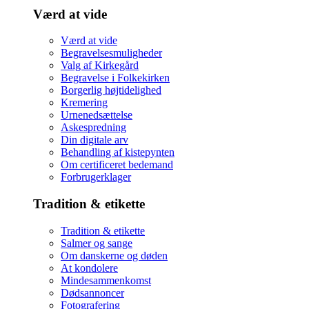
Værd at vide
Værd at vide
Begravelsesmuligheder
Valg af Kirkegård
Begravelse i Folkekirken
Borgerlig højtidelighed
Kremering
Urnenedsættelse
Askespredning
Din digitale arv
Behandling af kistepynten
Om certificeret bedemand
Forbrugerklager
Tradition & etikette
Tradition & etikette
Salmer og sange
Om danskerne og døden
At kondolere
Mindesammenkomst
Dødsannoncer
Fotografering