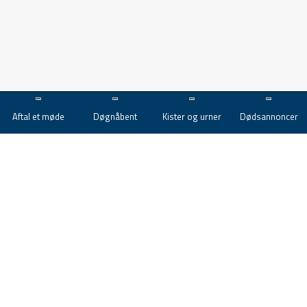
Aftal et møde
Døgnåbent
Kister og urner
Dødsannoncer