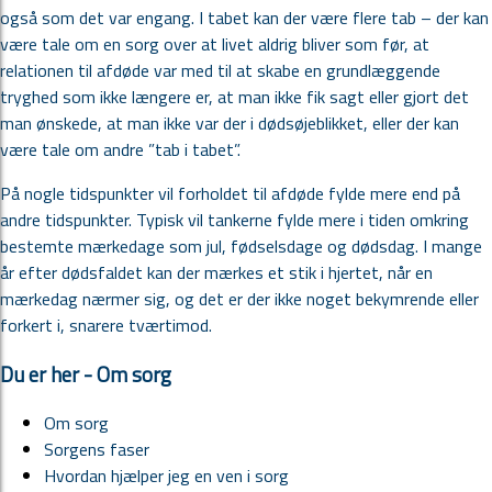
også som det var engang. I tabet kan der være flere tab – der kan
være tale om en sorg over at livet aldrig bliver som før, at
relationen til afdøde var med til at skabe en grundlæggende
tryghed som ikke længere er, at man ikke fik sagt eller gjort det
man ønskede, at man ikke var der i dødsøjeblikket, eller der kan
være tale om andre ”tab i tabet”.
På nogle tidspunkter vil forholdet til afdøde fylde mere end på
andre tidspunkter. Typisk vil tankerne fylde mere i tiden omkring
bestemte mærkedage som jul, fødselsdage og dødsdag. I mange
år efter dødsfaldet kan der mærkes et stik i hjertet, når en
mærkedag nærmer sig, og det er der ikke noget bekymrende eller
forkert i, snarere tværtimod.
Du er her - Om sorg
Om sorg
Sorgens faser
Hvordan hjælper jeg en ven i sorg