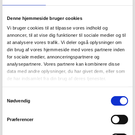
Hos Bedemand Per Rasmussen – Viborg Begravelsesforretning
møder du et erfarent hold bedemænd med et stort lokal- og
branchekendskab.
Denne hjemmeside bruger cookies
Vi har mange års erfaring og et indgående kendskab til hele området
Vi bruger cookies til at tilpasse vores indhold og
omkring Almind, lige fra Hald Ege og Birgittelyst til Bruunshåb og
Finderup.
annoncer, til at vise dig funktioner til sociale medier og til
at analysere vores trafik. Vi deler også oplysninger om
Det gælder både kendskabet til skikke, traditioner, kirker og
din brug af vores hjemmeside med vores partnere inden
kapeller, og hvilke muligheder, der er for mindesamvær efter en
begravelse eller bisættelse, blomster, gravsten mv.
for sociale medier, annonceringspartnere og
analysepartnere. Vores partnere kan kombinere disse
Kontakt & åbningstider
data med andre oplysninger, du har givet dem, eller som
de har indsamlet fra din brug af deres tjenester.
Du kan altid komme i kontakt med os -
også aften og weekend.
Ring på 8662 0196.
Samtykkevalg
Vi kommer gerne ud og holder møde hjemme hos dig i vante
Nødvendig
omgivelser, men du er også velkommen i vores lokaler på
Koldingvej 195 i Viborg.
Præferencer
Bedemand Per Rasmussen
Koldingvej 195
8800 Viborg