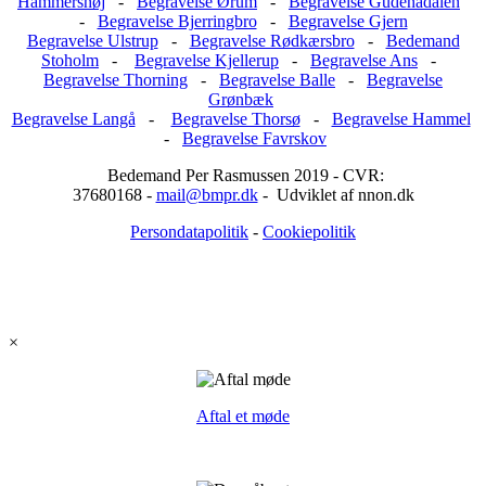
Hammershøj
-
Begravelse Ørum
-
Begravelse Gudenådalen
-
Begravelse Bjerringbro
-
Begravelse Gjern
Begravelse Ulstrup
-
Begravelse Rødkærsbro
-
Bedemand
Stoholm
-
Begravelse Kjellerup
-
Begravelse Ans
-
Begravelse Thorning
-
Begravelse Balle
-
Begravelse
Grønbæk
Begravelse Langå
-
Begravelse Thorsø
-
Begravelse Hammel
-
Begravelse Favrskov
Bedemand Per Rasmussen 2019 - CVR:
37680168 -
mail@bmpr.dk
- Udviklet af nnon.dk
Persondatapolitik
-
Cookiepolitik
×
Aftal et møde