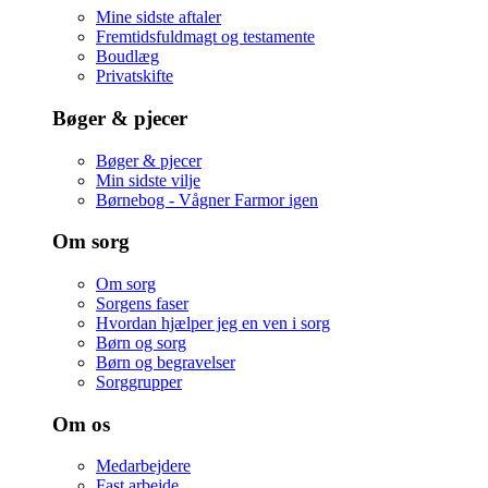
Mine sidste aftaler
Fremtidsfuldmagt og testamente
Boudlæg
Privatskifte
Bøger & pjecer
Bøger & pjecer
Min sidste vilje
Børnebog - Vågner Farmor igen
Om sorg
Om sorg
Sorgens faser
Hvordan hjælper jeg en ven i sorg
Børn og sorg
Børn og begravelser
Sorggrupper
Om os
Medarbejdere
Fast arbejde