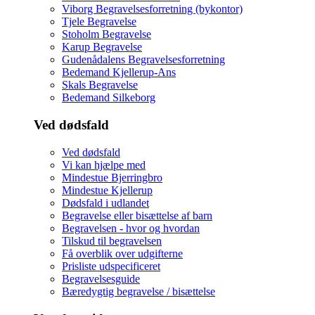
Viborg Begravelsesforretning (bykontor)
Tjele Begravelse
Stoholm Begravelse
Karup Begravelse
Gudenådalens Begravelsesforretning
Bedemand Kjellerup-Ans
Skals Begravelse
Bedemand Silkeborg
Ved dødsfald
Ved dødsfald
Vi kan hjælpe med
Mindestue Bjerringbro
Mindestue Kjellerup
Dødsfald i udlandet
Begravelse eller bisættelse af barn
Begravelsen - hvor og hvordan
Tilskud til begravelsen
Få overblik over udgifterne
Prisliste udspecificeret
Begravelsesguide
Bæredygtig begravelse / bisættelse