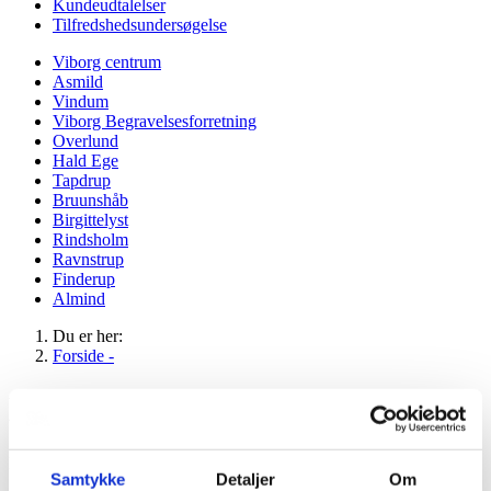
Kundeudtalelser
Tilfredshedsundersøgelse
Viborg centrum
Asmild
Vindum
Viborg Begravelsesforretning
Overlund
Hald Ege
Tapdrup
Bruunshåb
Birgittelyst
Rindsholm
Ravnstrup
Finderup
Almind
Du er her:
Forside -
Bedemand i Almind
Mange års erfaring med begravelse og bisættelse i Almind
Samtykke
Detaljer
Om