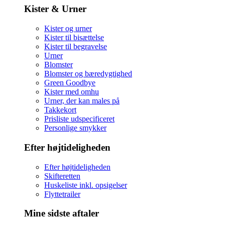
Kister & Urner
Kister og urner
Kister til bisættelse
Kister til begravelse
Urner
Blomster
Blomster og bæredygtighed
Green Goodbye
Kister med omhu
Urner, der kan males på
Takkekort
Prisliste udspecificeret
Personlige smykker
Efter højtideligheden
Efter højtideligheden
Skifteretten
Huskeliste inkl. opsigelser
Flyttetrailer
Mine sidste aftaler