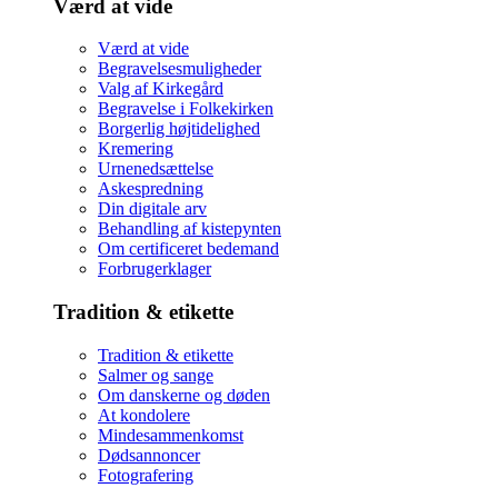
Værd at vide
Værd at vide
Begravelsesmuligheder
Valg af Kirkegård
Begravelse i Folkekirken
Borgerlig højtidelighed
Kremering
Urnenedsættelse
Askespredning
Din digitale arv
Behandling af kistepynten
Om certificeret bedemand
Forbrugerklager
Tradition & etikette
Tradition & etikette
Salmer og sange
Om danskerne og døden
At kondolere
Mindesammenkomst
Dødsannoncer
Fotografering