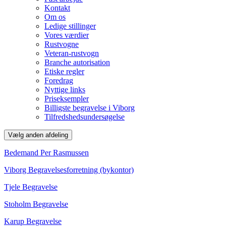
Kontakt
Om os
Ledige stillinger
Vores værdier
Rustvogne
Veteran-rustvogn
Branche autorisation
Etiske regler
Foredrag
Nyttige links
Priseksempler
Billigste begravelse i Viborg
Tilfredshedsundersøgelse
Vælg anden afdeling
Bedemand Per Rasmussen
Viborg Begravelsesforretning (bykontor)
Tjele Begravelse
Stoholm Begravelse
Karup Begravelse