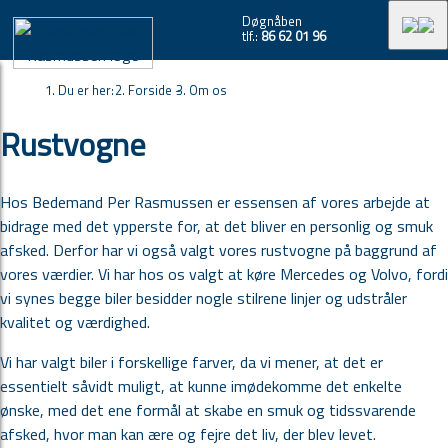
Døgnåben
tlf.:
86 62 01 96
Du er her:
Forside -
Om os
Rustvogne
Hos Bedemand Per Rasmussen er essensen af vores arbejde at
bidrage med det ypperste for, at det bliver en personlig og smuk
afsked. Derfor har vi også valgt vores rustvogne på baggrund af
vores værdier. Vi har hos os valgt at køre Mercedes og Volvo, fordi
vi synes begge biler besidder nogle stilrene linjer og udstråler
kvalitet og værdighed.
Vi har valgt biler i forskellige farver, da vi mener, at det er
essentielt såvidt muligt, at kunne imødekomme det enkelte
ønske, med det ene formål at skabe en smuk og tidssvarende
afsked, hvor man kan ære og fejre det liv, der blev levet.