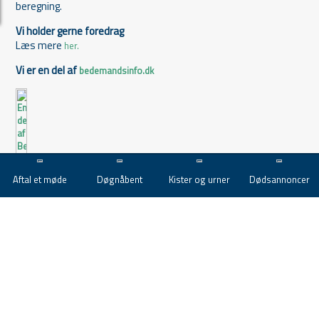
beregning.
Vi holder gerne foredrag
Læs mere
her.
Vi er en del af
bedemandsinfo.dk
Aftal et møde
Døgnåbent
Kister og urner
Dødsannoncer