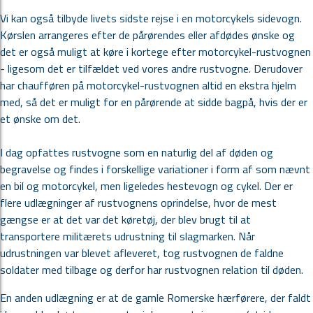
Vi kan også tilbyde livets sidste rejse i en motorcykels sidevogn.
Kørslen arrangeres efter de pårørendes eller afdødes ønske og
det er også muligt at køre i kortege efter motorcykel-rustvognen
- ligesom det er tilfældet ved vores andre rustvogne. Derudover
har chaufføren på motorcykel-rustvognen altid en ekstra hjelm
med, så det er muligt for en pårørende at sidde bagpå, hvis der er
et ønske om det.
I dag opfattes rustvogne som en naturlig del af døden og
begravelse og findes i forskellige variationer i form af som nævnt
en bil og motorcykel, men ligeledes hestevogn og cykel. Der er
flere udlægninger af rustvognens oprindelse, hvor de mest
gængse er at det var det køretøj, der blev brugt til at
transportere militærets udrustning til slagmarken. Når
udrustningen var blevet afleveret, tog rustvognen de faldne
soldater med tilbage og derfor har rustvognen relation til døden.
En anden udlægning er at de gamle Romerske hærførere, der faldt