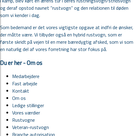
i kamp, blev kørt en ærens tur i deres rustningsvogn/stridsvogn
og deraf opstod navnet ”rustvogn” og den relationen til døden
som vi kender i dag.
Som bedemand er det vores vigtigste opgave at indfri de ønsker,
der måtte være. Vi tilbyder også en hybrid rustvogn, som er
første skridt på vejen til en mere bæredygtig afsked, som vi som
en naturlig del af vores forretning har stor fokus på.
Du er her - Om os
Medarbejdere
Fast arbejde
Kontakt
Om os
Ledige stillinger
Vores værdier
Rustvogne
Veteran-rustvogn
Branche autorisation