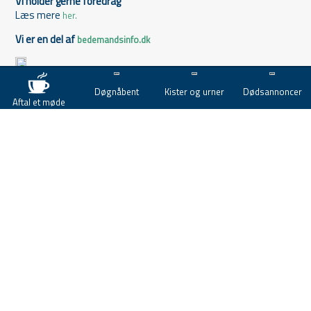
Vi holder gerne foredrag
Læs mere
her.
Vi er en del af
bedemandsinfo.dk
Døgnåbent
Kister og urner
Dødsannoncer
Aftal et møde