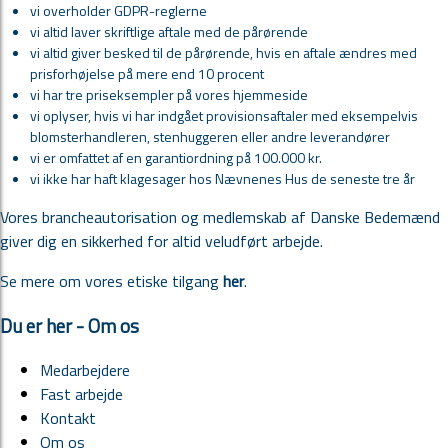
vi overholder GDPR-reglerne
vi altid laver skriftlige aftale med de pårørende
vi altid giver besked til de pårørende, hvis en aftale ændres med
prisforhøjelse på mere end 10 procent
vi har tre priseksempler på vores hjemmeside
vi oplyser, hvis vi har indgået provisionsaftaler med eksempelvis
blomsterhandleren, stenhuggeren eller andre leverandører
vi er omfattet af en garantiordning på 100.000 kr.
vi ikke har haft klagesager hos Nævnenes Hus de seneste tre år
Vores brancheautorisation og medlemskab af Danske Bedemænd
giver dig en sikkerhed for altid veludført arbejde.
Se mere om vores etiske tilgang
her
.
Du er her - Om os
Medarbejdere
Fast arbejde
Kontakt
Om os