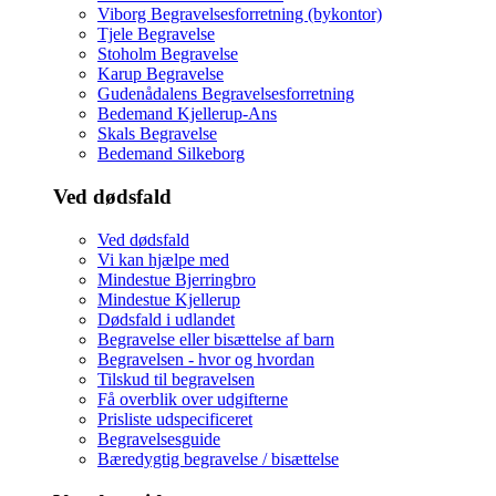
Viborg Begravelsesforretning (bykontor)
Tjele Begravelse
Stoholm Begravelse
Karup Begravelse
Gudenådalens Begravelsesforretning
Bedemand Kjellerup-Ans
Skals Begravelse
Bedemand Silkeborg
Ved dødsfald
Ved dødsfald
Vi kan hjælpe med
Mindestue Bjerringbro
Mindestue Kjellerup
Dødsfald i udlandet
Begravelse eller bisættelse af barn
Begravelsen - hvor og hvordan
Tilskud til begravelsen
Få overblik over udgifterne
Prisliste udspecificeret
Begravelsesguide
Bæredygtig begravelse / bisættelse