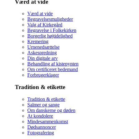
Værd at vide
Værd at vide
Begravelsesmuligheder
Valg af Kirkegård
Begravelse i Folkekirken
Borgerlig højtidelighed
Kremering
Urnenedsættelse
Askespredning
Din digitale arv
Behandling af kistepynten
Om certificeret bedemand
Forbrugerklager
Tradition & etikette
Tradition & etikette
Salmer og sange
Om danskerne og døden
At kondolere
Mindesammenkomst
Dødsannoncer
Fotografering