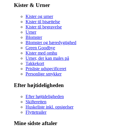
Kister & Urner
Kister og urner
Kister til bisættelse
Kister til begravelse
Urner
Blomster
Blomster og bæredygtighed
Green Goodbye
Kister med omhu
Urner, der kan males på
Takkekort
Prisliste udspecificeret
Personlige smykker
Efter højtideligheden
Efter højtideligheden
Skifteretten
Huskeliste inkl. opsigelser
Flyttetrailer
Mine sidste aftaler