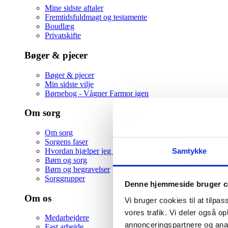
Mine sidste aftaler
Fremtidsfuldmagt og testamente
Boudlæg
Privatskifte
Bøger & pjecer
Bøger & pjecer
Min sidste vilje
Børnebog - Vågner Farmor igen
Om sorg
Om sorg
Sorgens faser
Samtykke
Hvordan hjælper jeg en ven i sorg
Børn og sorg
Børn og begravelser
Sorggrupper
Denne hjemmeside bruger c
Om os
Vi bruger cookies til at tilpas
vores trafik. Vi deler også 
Medarbejdere
annonceringspartnere og anal
Fast arbejde