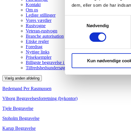
Kontakt
dem, eller som de har indsaml
Om os
Ledige stillinger
Samtykkevalg
Vores værdier
Nødvendig
Rustvogne
Veteran-rustvogn
Branche autorisation
Etiske regler
Foredrag
Nyttige links
Priseksempler
Kun nødvendige cook
Billigste begravelse i Viborg
Tilfredshedsundersøgelse
Vælg anden afdeling
Bedemand Per Rasmussen
Viborg Begravelsesforretning (bykontor)
Tjele Begravelse
Stoholm Begravelse
Karup Begravelse