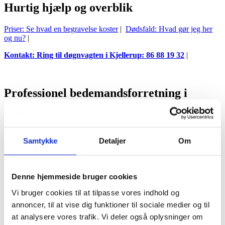
Hurtig hjælp og overblik
Priser: Se hvad en begravelse koster
|
Dødsfald: Hvad gør jeg her
og nu?
|
Kontakt: Ring til døgnvagten i Kjellerup: 86 88 19 32
|
Professionel bedemandsforretning i
Kjellerup med døgnvagt
Som din lokale bedemand ved vi, at behovet for hjælp ikke kender
til kontortider. Derfor er vi en bedemandsforretning i Kjellerup med
Samtykke
Detaljer
Om
en døgnbemandet telefonvagt, der sikrer jer øjeblikkelig vejledning
og ro i maven, når dødsfaldet indtræffer.
Lokal ekspertise
: Vi har et indgående kendskab til de lokale
Denne hjemmeside bruger cookies
sogne- og kirkegårde i og omkring Kjellerup, herunder
Levring og Vinderslev.
Vi bruger cookies til at tilpasse vores indhold og
annoncer, til at vise dig funktioner til sociale medier og til
Fast kontaktperson
: I får en personlig bedemand, som sikrer
at analysere vores trafik. Vi deler også oplysninger om
kontinuitet og en fast relation gennem hele forløbet.