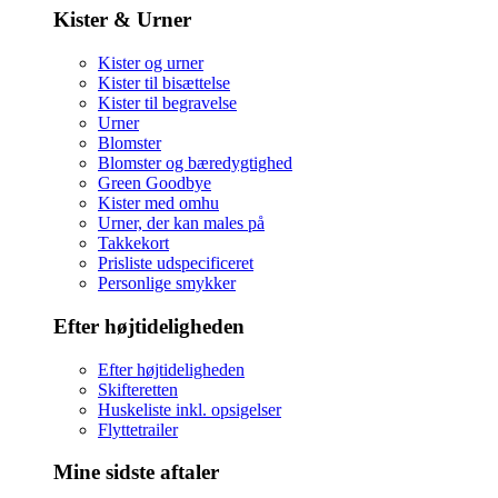
Kister & Urner
Kister og urner
Kister til bisættelse
Kister til begravelse
Urner
Blomster
Blomster og bæredygtighed
Green Goodbye
Kister med omhu
Urner, der kan males på
Takkekort
Prisliste udspecificeret
Personlige smykker
Efter højtideligheden
Efter højtideligheden
Skifteretten
Huskeliste inkl. opsigelser
Flyttetrailer
Mine sidste aftaler