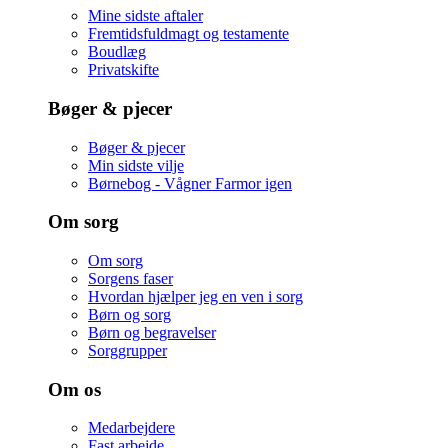
Mine sidste aftaler
Fremtidsfuldmagt og testamente
Boudlæg
Privatskifte
Bøger & pjecer
Bøger & pjecer
Min sidste vilje
Børnebog - Vågner Farmor igen
Om sorg
Om sorg
Sorgens faser
Hvordan hjælper jeg en ven i sorg
Børn og sorg
Børn og begravelser
Sorggrupper
Om os
Medarbejdere
Fast arbejde