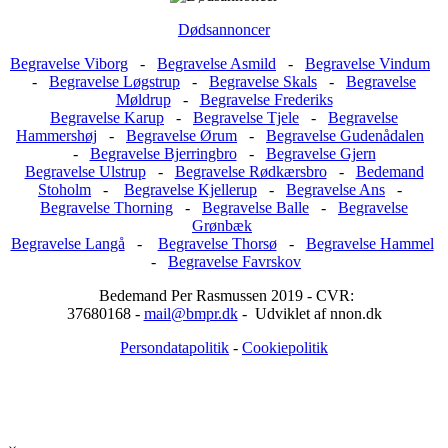
Dødsannoncer
Begravelse Viborg
-
Begravelse Asmild
-
Begravelse Vindum
-
Begravelse Løgstrup
-
Begravelse Skals
-
Begravelse
Møldrup
-
Begravelse Frederiks
Begravelse Karup
-
Begravelse Tjele
-
Begravelse
Hammershøj
-
Begravelse Ørum
-
Begravelse Gudenådalen
-
Begravelse Bjerringbro
-
Begravelse Gjern
Begravelse Ulstrup
-
Begravelse Rødkærsbro
-
Bedemand
Stoholm
-
Begravelse Kjellerup
-
Begravelse Ans
-
Begravelse Thorning
-
Begravelse Balle
-
Begravelse
Grønbæk
Begravelse Langå
-
Begravelse Thorsø
-
Begravelse Hammel
-
Begravelse Favrskov
Bedemand Per Rasmussen 2019 - CVR:
37680168 -
mail@bmpr.dk
- Udviklet af nnon.dk
Persondatapolitik
-
Cookiepolitik