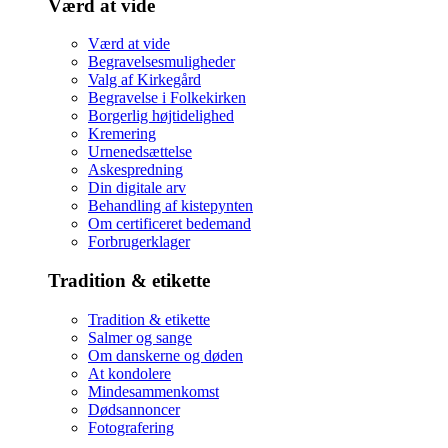
Værd at vide
Værd at vide
Begravelsesmuligheder
Valg af Kirkegård
Begravelse i Folkekirken
Borgerlig højtidelighed
Kremering
Urnenedsættelse
Askespredning
Din digitale arv
Behandling af kistepynten
Om certificeret bedemand
Forbrugerklager
Tradition & etikette
Tradition & etikette
Salmer og sange
Om danskerne og døden
At kondolere
Mindesammenkomst
Dødsannoncer
Fotografering