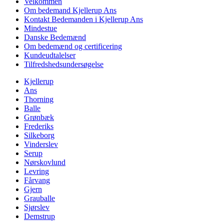
Velkommen
Om bedemand Kjellerup Ans
Kontakt Bedemanden i Kjellerup Ans
Mindestue
Danske Bedemænd
Om bedemænd og certificering
Kundeudtalelser
Tilfredshedsundersøgelse
Kjellerup
Ans
Thorning
Balle
Grønbæk
Frederiks
Silkeborg
Vinderslev
Serup
Nørskovlund
Levring
Fårvang
Gjern
Grauballe
Sjørslev
Demstrup