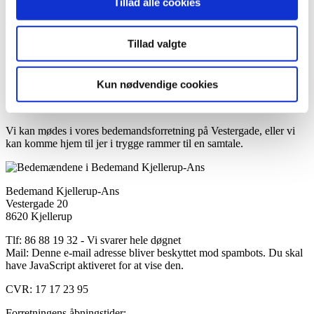
Tillad alle cookies
Vi sørger for værdig transport i moderne rustvogne og håndterer alt
det praktiske omkring kisteilægning. Vi koordinerer desuden med
lokale blomsterhandlere om kistepynt og kranse, så kirkerummet
Tillad valgte
fremstår smukt og personligt.
Kun nødvendige cookies
Kontakt din bedemand i Kjellerup
Vi kan mødes i vores bedemandsforretning på Vestergade, eller vi
kan komme hjem til jer i trygge rammer til en samtale.
Bedemand Kjellerup-Ans
Vestergade 20
8620 Kjellerup
Tlf: 86 88 19 32 - Vi svarer hele døgnet
Mail:
Denne e-mail adresse bliver beskyttet mod spambots. Du skal
have JavaScript aktiveret for at vise den.
CVR: 17 17 23 95
Forretningens åbningstider: