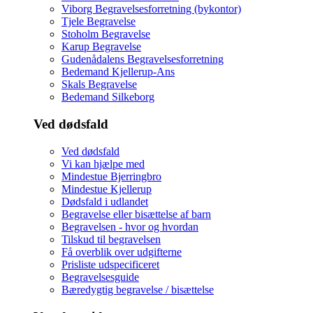
Viborg Begravelsesforretning (bykontor)
Tjele Begravelse
Stoholm Begravelse
Karup Begravelse
Gudenådalens Begravelsesforretning
Bedemand Kjellerup-Ans
Skals Begravelse
Bedemand Silkeborg
Ved dødsfald
Ved dødsfald
Vi kan hjælpe med
Mindestue Bjerringbro
Mindestue Kjellerup
Dødsfald i udlandet
Begravelse eller bisættelse af barn
Begravelsen - hvor og hvordan
Tilskud til begravelsen
Få overblik over udgifterne
Prisliste udspecificeret
Begravelsesguide
Bæredygtig begravelse / bisættelse