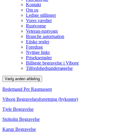
Kontakt
Om os
Ledige stillinger
Vores værdier
Rustvogne
Veteran-rustvogn
Branche autorisation
Etiske regler
Foredrag
Nyttige links
Priseksempler
Billigste begravelse i Viborg
Tilfredshedsundersøgelse
Vælg anden afdeling
Bedemand Per Rasmussen
Viborg Begravelsesforretning (bykontor)
Tjele Begravelse
Stoholm Begravelse
Karup Begravelse