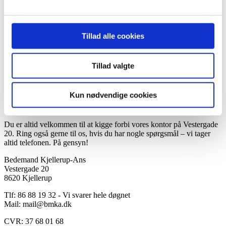
Hvis du har spørgsmål til brugen af vores mindestue, er du altid
velkommen til at kontakte os hos Bedemand Kjellerup-Ans. Vi kan
svare på alle spørgsmål, du måtte have til brugen af mindestuen,
Tillad alle cookies
booking af mindestuen og øvrige praktiske forhold. Ring til os på 86
88 19 32, eller send os en mail på
Denne e-mail adresse bliver
beskyttet mod spambots. Du skal have JavaScript aktiveret for at
Tillad valgte
vise den.
. Vi svarer telefonen hele døgnet. Du er også velkommen til
at komme forbi vores forretning på Vestergade 20 i Kjellerup og se
mindestuen.
Kun nødvendige cookies
Kontakt & åbningstider
Du er altid velkommen til at kigge forbi vores kontor på Vestergade
20. Ring også gerne til os, hvis du har nogle spørgsmål – vi tager
altid telefonen. På gensyn!
Bedemand Kjellerup-Ans
Vestergade 20
8620 Kjellerup
Tlf: 86 88 19 32 - Vi svarer hele døgnet
Mail:
mail@bmka.dk
CVR: 37 68 01 68