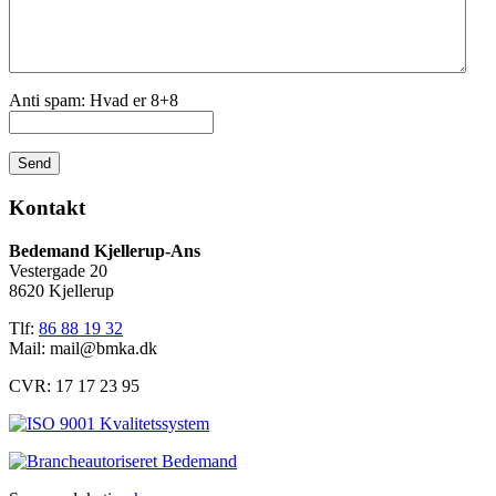
Anti spam: Hvad er 8+8
Send
Kontakt
Bedemand Kjellerup-Ans
Vestergade 20
8620 Kjellerup
Tlf:
86 88 19 32
Mail:
mail@bmka.dk
CVR: 17 17 23 95