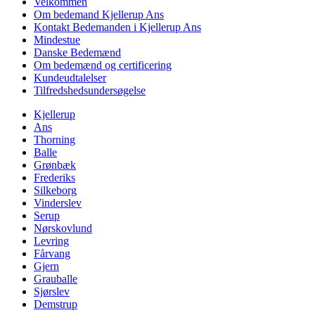
Velkommen
Om bedemand Kjellerup Ans
Kontakt Bedemanden i Kjellerup Ans
Mindestue
Danske Bedemænd
Om bedemænd og certificering
Kundeudtalelser
Tilfredshedsundersøgelse
Kjellerup
Ans
Thorning
Balle
Grønbæk
Frederiks
Silkeborg
Vinderslev
Serup
Nørskovlund
Levring
Fårvang
Gjern
Grauballe
Sjørslev
Demstrup