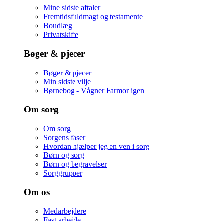
Mine sidste aftaler
Fremtidsfuldmagt og testamente
Boudlæg
Privatskifte
Bøger & pjecer
Bøger & pjecer
Min sidste vilje
Børnebog - Vågner Farmor igen
Om sorg
Om sorg
Sorgens faser
Hvordan hjælper jeg en ven i sorg
Børn og sorg
Børn og begravelser
Sorggrupper
Om os
Medarbejdere
Fast arbejde