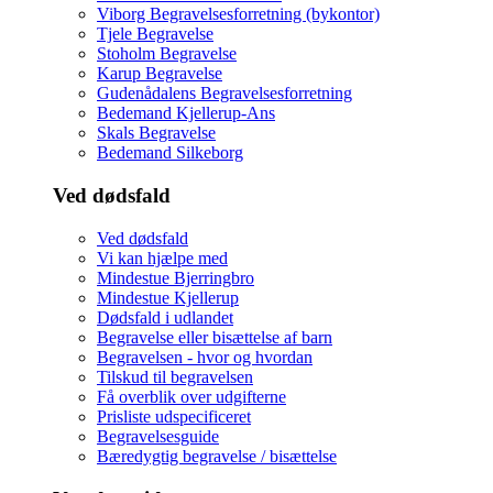
Viborg Begravelsesforretning (bykontor)
Tjele Begravelse
Stoholm Begravelse
Karup Begravelse
Gudenådalens Begravelsesforretning
Bedemand Kjellerup-Ans
Skals Begravelse
Bedemand Silkeborg
Ved dødsfald
Ved dødsfald
Vi kan hjælpe med
Mindestue Bjerringbro
Mindestue Kjellerup
Dødsfald i udlandet
Begravelse eller bisættelse af barn
Begravelsen - hvor og hvordan
Tilskud til begravelsen
Få overblik over udgifterne
Prisliste udspecificeret
Begravelsesguide
Bæredygtig begravelse / bisættelse