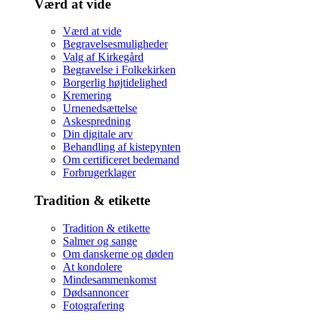
Værd at vide
Værd at vide
Begravelsesmuligheder
Valg af Kirkegård
Begravelse i Folkekirken
Borgerlig højtidelighed
Kremering
Urnenedsættelse
Askespredning
Din digitale arv
Behandling af kistepynten
Om certificeret bedemand
Forbrugerklager
Tradition & etikette
Tradition & etikette
Salmer og sange
Om danskerne og døden
At kondolere
Mindesammenkomst
Dødsannoncer
Fotografering