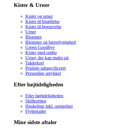
Kister & Urner
Kister og urner
Kister til bisættelse
Kister til begravelse
Urner
Blomster
Blomster og bæredygtighed
Green Goodbye
Kister med omhu
Urner, der kan males på
Takkekort
Prisliste udspecificeret
Personlige smykker
Efter højtideligheden
Efter højtideligheden
Skifteretten
Huskeliste inkl. opsigelser
Flyttetrailer
Mine sidste aftaler