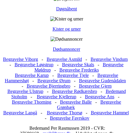
Døgnåbent
Kister og urner
Dødsannoncer
Begravelse Viborg
-
Begravelse Asmild
-
Begravelse Vindum
-
Begravelse Løgstrup
-
Begravelse Skals
-
Begravelse
Møldrup
-
Begravelse Frederiks
Begravelse Karup
-
Begravelse Tjele
-
Begravelse
Hammershøj
-
Begravelse Ørum
-
Begravelse Gudenådalen
-
Begravelse Bjerringbro
-
Begravelse Gjern
Begravelse Ulstrup
-
Begravelse Rødkærsbro
-
Bedemand
Stoholm
-
Begravelse Kjellerup
-
Begravelse Ans
-
Begravelse Thorning
-
Begravelse Balle
-
Begravelse
Grønbæk
Begravelse Langå
-
Begravelse Thorsø
-
Begravelse Hammel
-
Begravelse Favrskov
Bedemand Per Rasmussen 2019 - CVR: