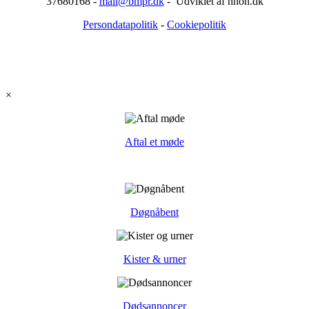
37680168 -
mail@bmpr.dk
- Udviklet af nnon.dk
Persondatapolitik
-
Cookiepolitik
×
Aftal et møde
Døgnåbent
Kister & urner
Dødsannoncer