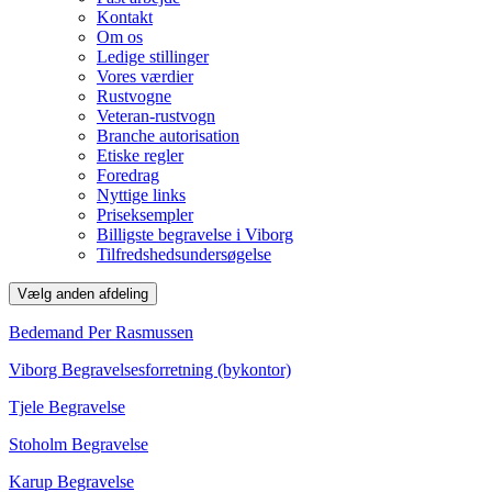
Kontakt
Om os
Ledige stillinger
Vores værdier
Rustvogne
Veteran-rustvogn
Branche autorisation
Etiske regler
Foredrag
Nyttige links
Priseksempler
Billigste begravelse i Viborg
Tilfredshedsundersøgelse
Vælg anden afdeling
Bedemand Per Rasmussen
Viborg Begravelsesforretning (bykontor)
Tjele Begravelse
Stoholm Begravelse
Karup Begravelse