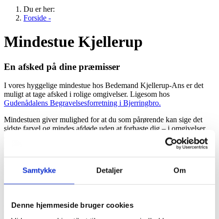
Du er her:
Forside -
Mindestue Kjellerup
En afsked på dine præmisser
I vores hyggelige mindestue hos Bedemand Kjellerup-Ans er det
muligt at tage afsked i rolige omgivelser. Ligesom hos
Gudenådalens Begravelsesforretning i Bjerringbro.
Mindestuen giver mulighed for at du som pårørende kan sige det
sidste farvel og mindes afdøde uden at forhaste dig – i omgivelser,
der er specialindrettet til formålet. Det er dig selv, der bestemmer,
hvordan afskeden skal være. Måske har du brug for at sidde i stilhed
og mindes, eller måske du foretrækker sang og musik. Det er meget
individuelt, hvordan man ønsker, afskeden skal være, og i
Samtykke
Detaljer
Om
mindestuen hos Bedemand Kjellerup-Ans er der plads til en lang
række forskellige ønsker. Mindestuen er desuden for alle, uanset
trosretning.
Denne hjemmeside bruger cookies
Et afskeds-rum med flere funktioner