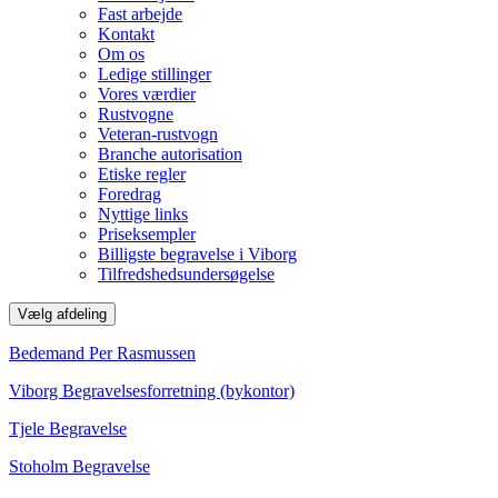
Fast arbejde
Kontakt
Om os
Ledige stillinger
Vores værdier
Rustvogne
Veteran-rustvogn
Branche autorisation
Etiske regler
Foredrag
Nyttige links
Priseksempler
Billigste begravelse i Viborg
Tilfredshedsundersøgelse
Vælg afdeling
Bedemand Per Rasmussen
Viborg Begravelsesforretning (bykontor)
Tjele Begravelse
Stoholm Begravelse