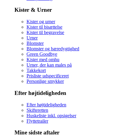
Kister & Urner
Kister og urner
Kister til bisættelse
Kister til begravelse
Urner
Blomster
Blomster og bæredygtighed
Green Goodbye
Kister med omhu
Urner, der kan males på
Takkekort
Prisliste udspecificeret
Personlige smykker
Efter højtideligheden
Efter højtideligheden
Skifteretten
Huskeliste inkl. opsigelser
Flyttetrailer
Mine sidste aftaler