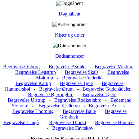
Døgnåbent
Kister og urner
Dødsannoncer
Begravelse Viborg
-
Begravelse Asmild
-
Begravelse Vindum
-
Begravelse Løgstrup
-
Begravelse Skals
-
Begravelse
Møldrup
-
Begravelse Frederiks
Begravelse Karup
-
Begravelse Tjele
-
Begravelse
Hammershøj
-
Begravelse Ørum
-
Begravelse Gudenådalen
-
Begravelse Bjerringbro
-
Begravelse Gjern
Begravelse Ulstrup
-
Begravelse Rødkærsbro
-
Bedemand
Stoholm
-
Begravelse Kjellerup
-
Begravelse Ans
-
Begravelse Thorning
-
Begravelse Balle
-
Begravelse
Grønbæk
Begravelse Langå
-
Begravelse Thorsø
-
Begravelse Hammel
-
Begravelse Favrskov
Bedemand Per Rasmussen 2019 - CVR: