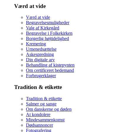
Værd at vide
Værd at vide
Begravelsesmuligheder
Valg af Kirkegård
Begravelse i Folkekirken
Borgerlig højtidelighed
Kremering
Urnenedsættelse
Askespredning
Din digitale arv
Behandling af kistepynten
Om certificeret bedemand
Forbrugerklager
Tradition & etikette
Tradition & etikette
Salmer og sange
Om danskerne og døden
At kondolere
Mindesammenkomst
Dødsannoncer
Fotografering