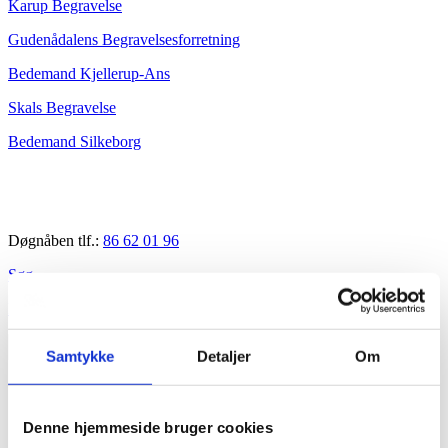
Karup Begravelse
Gudenådalens Begravelsesforretning
Bedemand Kjellerup-Ans
Skals Begravelse
Bedemand Silkeborg
Døgnåben tlf.:
86 62 01 96
Søg
Kister og urner
Dødsannoncer
Samtykke
Detaljer
Om
Du er her:
Forside -
Mine sidste aftaler
Denne hjemmeside bruger cookies