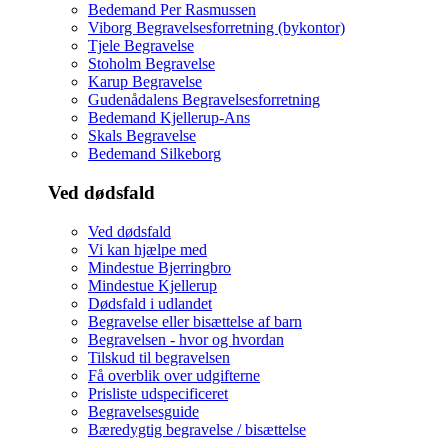
Bedemand Per Rasmussen
Viborg Begravelsesforretning (bykontor)
Tjele Begravelse
Stoholm Begravelse
Karup Begravelse
Gudenådalens Begravelsesforretning
Bedemand Kjellerup-Ans
Skals Begravelse
Bedemand Silkeborg
Ved dødsfald
Ved dødsfald
Vi kan hjælpe med
Mindestue Bjerringbro
Mindestue Kjellerup
Dødsfald i udlandet
Begravelse eller bisættelse af barn
Begravelsen - hvor og hvordan
Tilskud til begravelsen
Få overblik over udgifterne
Prisliste udspecificeret
Begravelsesguide
Bæredygtig begravelse / bisættelse