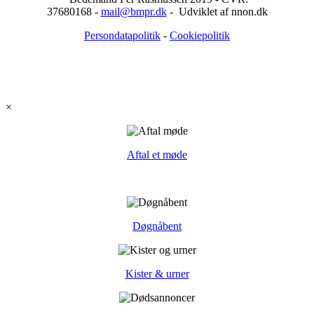
37680168 -
mail@bmpr.dk
- Udviklet af nnon.dk
Persondatapolitik
-
Cookiepolitik
×
Aftal et møde
Døgnåbent
Kister & urner