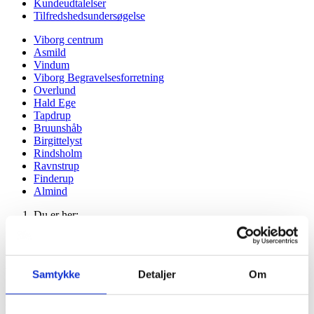
Kundeudtalelser
Tilfredshedsundersøgelse
Viborg centrum
Asmild
Vindum
Viborg Begravelsesforretning
Overlund
Hald Ege
Tapdrup
Bruunshåb
Birgittelyst
Rindsholm
Ravnstrup
Finderup
Almind
Du er her:
Forside -
Bedemand i Birgittelyst
Samtykke
Detaljer
Om
Velkommen hos Bedemand Per Rasmussen – Viborg
Begravelsesforretning