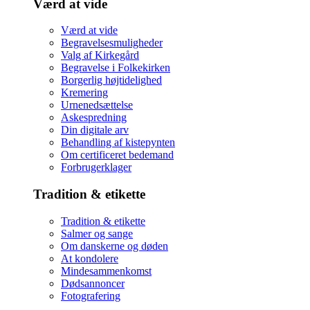
Værd at vide
Værd at vide
Begravelsesmuligheder
Valg af Kirkegård
Begravelse i Folkekirken
Borgerlig højtidelighed
Kremering
Urnenedsættelse
Askespredning
Din digitale arv
Behandling af kistepynten
Om certificeret bedemand
Forbrugerklager
Tradition & etikette
Tradition & etikette
Salmer og sange
Om danskerne og døden
At kondolere
Mindesammenkomst
Dødsannoncer
Fotografering