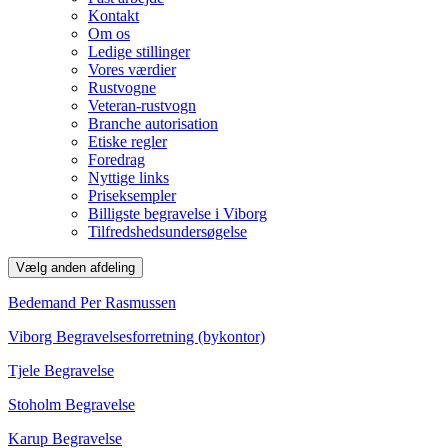
Kontakt
Om os
Ledige stillinger
Vores værdier
Rustvogne
Veteran-rustvogn
Branche autorisation
Etiske regler
Foredrag
Nyttige links
Priseksempler
Billigste begravelse i Viborg
Tilfredshedsundersøgelse
Vælg anden afdeling
Bedemand Per Rasmussen
Viborg Begravelsesforretning (bykontor)
Tjele Begravelse
Stoholm Begravelse
Karup Begravelse