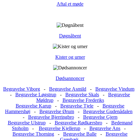
Aftal et møde
Døgnåbent
Kister og urner
Dødsannoncer
Begravelse Viborg
-
Begravelse Asmild
-
Begravelse Vindum
-
Begravelse Løgstrup
-
Begravelse Skals
-
Begravelse
Møldrup
-
Begravelse Frederiks
Begravelse Karup
-
Begravelse Tjele
-
Begravelse
Hammershøj
-
Begravelse Ørum
-
Begravelse Gudenådalen
-
Begravelse Bjerringbro
-
Begravelse Gjern
Begravelse Ulstrup
-
Begravelse Rødkærsbro
-
Bedemand
Stoholm
-
Begravelse Kjellerup
-
Begravelse Ans
-
Begravelse Thorning
-
Begravelse Balle
-
Begravelse
Grønbæk