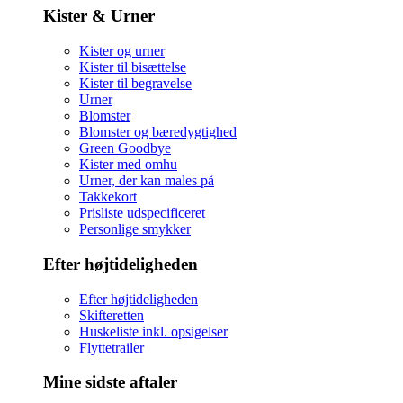
Kister & Urner
Kister og urner
Kister til bisættelse
Kister til begravelse
Urner
Blomster
Blomster og bæredygtighed
Green Goodbye
Kister med omhu
Urner, der kan males på
Takkekort
Prisliste udspecificeret
Personlige smykker
Efter højtideligheden
Efter højtideligheden
Skifteretten
Huskeliste inkl. opsigelser
Flyttetrailer
Mine sidste aftaler