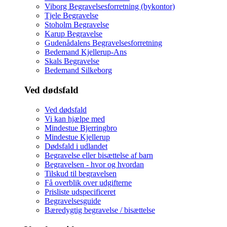
Viborg Begravelsesforretning (bykontor)
Tjele Begravelse
Stoholm Begravelse
Karup Begravelse
Gudenådalens Begravelsesforretning
Bedemand Kjellerup-Ans
Skals Begravelse
Bedemand Silkeborg
Ved dødsfald
Ved dødsfald
Vi kan hjælpe med
Mindestue Bjerringbro
Mindestue Kjellerup
Dødsfald i udlandet
Begravelse eller bisættelse af barn
Begravelsen - hvor og hvordan
Tilskud til begravelsen
Få overblik over udgifterne
Prisliste udspecificeret
Begravelsesguide
Bæredygtig begravelse / bisættelse