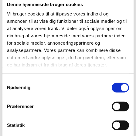
Denne hjemmeside bruger cookies
Søger du en lokalorienteret bedemand med dybe rødder i
lokalsamfundet i Birgittelyst og omegn? Så finder du det hos
Vi bruger cookies til at tilpasse vores indhold og
Bedemand Per Rasmussen - Viborg Begravelsesforretning.
annoncer, til at vise dig funktioner til sociale medier og til
at analysere vores trafik. Vi deler også oplysninger om
Her har vi gennem mange år hjulpet lokale i Birgittelyst igennem
svære tider efter et dødsfald. Vi hjælper med alt det praktiske, der er
din brug af vores hjemmeside med vores partnere inden
forbundet med bedemandsbranchen, herunder naturligvis begravelse
for sociale medier, annonceringspartnere og
eller bisættelse.
analysepartnere. Vores partnere kan kombinere disse
Derudover kan vi også være behjælpelige med at arrangere
data med andre oplysninger, du har givet dem, eller som
mindesamvær, bestille blomster til kirken, trykke salmeblade mv. Vi
de har indsamlet fra din brug af deres tjenester.
er desuden altid klar til at rådgive og vejlede, når en af dine kære er
gået bort.
Samtykkevalg
Kontakt & åbningstider
Nødvendig
Du kan altid komme i kontakt med os -
også aften og weekend.
Ring på 8662 0196.
Præferencer
Vi kommer gerne ud og holder møde hjemme hos dig i vante
omgivelser, men du er også velkommen i vores lokaler på
Statistik
Koldingvej 195 i Viborg.