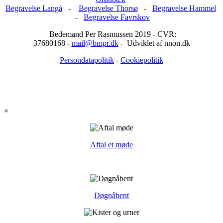
Begravelse Langå
-
Begravelse Thorsø
-
Begravelse Hammel
-
Begravelse Favrskov
Bedemand Per Rasmussen 2019 - CVR:
37680168 -
mail@bmpr.dk
- Udviklet af nnon.dk
Persondatapolitik
-
Cookiepolitik
×
Aftal et møde
Døgnåbent