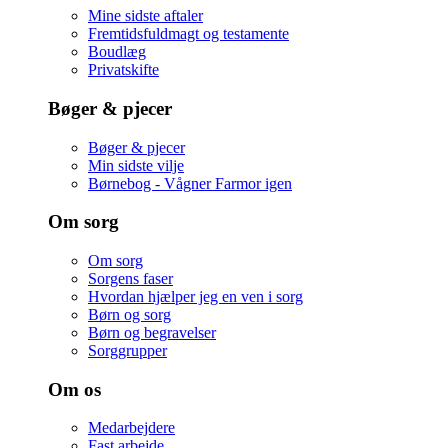
Mine sidste aftaler
Fremtidsfuldmagt og testamente
Boudlæg
Privatskifte
Bøger & pjecer
Bøger & pjecer
Min sidste vilje
Børnebog - Vågner Farmor igen
Om sorg
Om sorg
Sorgens faser
Hvordan hjælper jeg en ven i sorg
Børn og sorg
Børn og begravelser
Sorggrupper
Om os
Medarbejdere
Fast arbejde