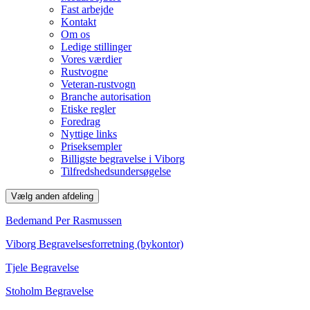
Fast arbejde
Kontakt
Om os
Ledige stillinger
Vores værdier
Rustvogne
Veteran-rustvogn
Branche autorisation
Etiske regler
Foredrag
Nyttige links
Priseksempler
Billigste begravelse i Viborg
Tilfredshedsundersøgelse
Vælg anden afdeling
Bedemand Per Rasmussen
Viborg Begravelsesforretning (bykontor)
Tjele Begravelse
Stoholm Begravelse