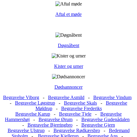
Aftal et møde
Døgnåbent
Kister og urner
Dødsannoncer
Begravelse Viborg
-
Begravelse Asmild
-
Begravelse Vindum
-
Begravelse Løgstrup
-
Begravelse Skals
-
Begravelse
Møldrup
-
Begravelse Frederiks
Begravelse Karup
-
Begravelse Tjele
-
Begravelse
Hammershøj
-
Begravelse Ørum
-
Begravelse Gudenådalen
-
Begravelse Bjerringbro
-
Begravelse Gjern
Begravelse Ulstrup
-
Begravelse Rødkærsbro
-
Bedemand
Stoholm
-
Begravelse Kjellerup
-
Begravelse Ans
-