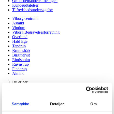
Om bedemanden/afdelingen
Kundeudtalelser
Tilfredshedsundersøgelse
Viborg centrum
Asmild
Vindum
Viborg Begravelsesforretning
Overlund
Hald Ege
Tapdrup
Bruunshåb
Birgittelyst
Rindsholm
Ravnstrup
Finderup
Almind
Du er her:
Forside -
Bedemand i Overlund
Samtykke
Detaljer
Om
Kompetent hjælp til begravelse hos Bedemand Per Rasmussen -