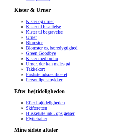
Kister & Urner
Kister og urner
Kister til bisættelse
Kister til begravelse
Urner
Blomster
Blomster og bæredygtighed
Green Goodbye
Kister med omhu
Urner, der kan males på
Takkekort
Prisliste udspecificeret
Personlige smykker
Efter højtideligheden
Efter højtideligheden
Skifteretten
Huskeliste inkl. opsigelser
Flyttetrailer
Mine sidste aftaler