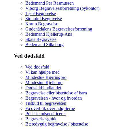
Bedemand Per Rasmussen
Viborg Begravelsesforretning (bykontor)
Tjele Begravelse
Stoholm Begravelse
Karup Begravelse
Gudenådalens Begravelsesforretning
Bedemand Kjellerup-Ans
Skals Begravelse
Bedemand Silkeborg
Ved dødsfald
Ved dødsfald
Vi kan hjælpe med
Mindestue Bjerringbro
Mindestue Kjellerup
Dødsfald i udlandet
Begravelse eller bisættelse af barn
Begravelsen - hvor og hvordan
Tilskud til begravelsen
Få overblik over udgifterne
Prisliste udspecificeret
Begravelsesguide
Bæredygtig begravelse / bisættelse