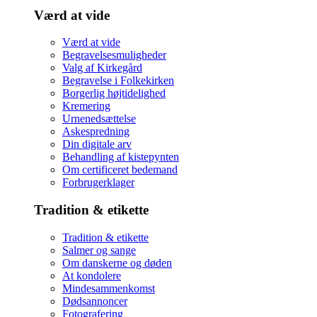
Værd at vide
Værd at vide
Begravelsesmuligheder
Valg af Kirkegård
Begravelse i Folkekirken
Borgerlig højtidelighed
Kremering
Urnenedsættelse
Askespredning
Din digitale arv
Behandling af kistepynten
Om certificeret bedemand
Forbrugerklager
Tradition & etikette
Tradition & etikette
Salmer og sange
Om danskerne og døden
At kondolere
Mindesammenkomst
Dødsannoncer
Fotografering