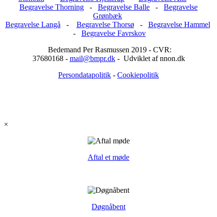
Begravelse Thorning
-
Begravelse Balle
-
Begravelse
Grønbæk
Begravelse Langå
-
Begravelse Thorsø
-
Begravelse Hammel
-
Begravelse Favrskov
Bedemand Per Rasmussen 2019 - CVR:
37680168 -
mail@bmpr.dk
- Udviklet af nnon.dk
Persondatapolitik
-
Cookiepolitik
×
Aftal et møde
Døgnåbent