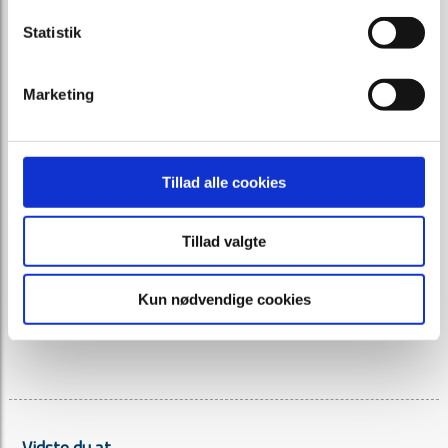
Kontakt
Statistik
Bedemand Per Rasmussen
Koldingvej 195
Marketing
8800 Viborg
Telefon 8662 0196
mail@bmpr.dk
Tillad alle cookies
Se vores lokation på kort
her
Tillad valgte
Kun nødvendige cookies
Vidste du at ...