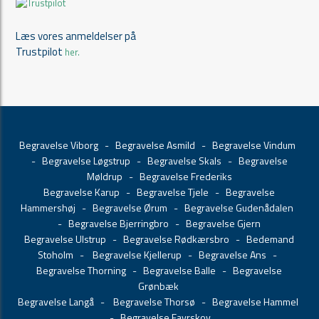
Læs vores anmeldelser på
Trustpilot
her.
Begravelse Viborg
-
Begravelse Asmild
-
Begravelse Vindum
-
Begravelse Løgstrup
-
Begravelse Skals
-
Begravelse
Møldrup
-
Begravelse Frederiks
Begravelse Karup
-
Begravelse Tjele
-
Begravelse
Hammershøj
-
Begravelse Ørum
-
Begravelse Gudenådalen
-
Begravelse Bjerringbro
-
Begravelse Gjern
Begravelse Ulstrup
-
Begravelse Rødkærsbro
-
Bedemand
Stoholm
-
Begravelse Kjellerup
-
Begravelse Ans
-
Begravelse Thorning
-
Begravelse Balle
-
Begravelse
Grønbæk
Begravelse Langå
-
Begravelse Thorsø
-
Begravelse Hammel
-
Begravelse Favrskov