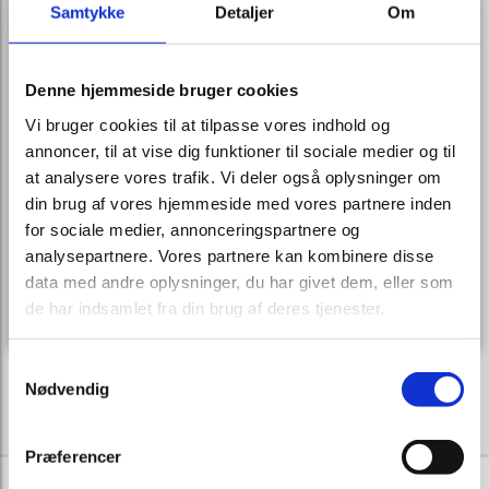
Vi kommer gerne ud og holder møde hjemme hos dig i
Samtykke
Detaljer
Om
vante omgivelser, men du er også velkommen i vores
lokaler på Koldingvej 195 i Viborg.
Denne hjemmeside bruger cookies
Bedemand Per Rasmussen
Vi bruger cookies til at tilpasse vores indhold og
Koldingvej 195
annoncer, til at vise dig funktioner til sociale medier og til
8800 Viborg
at analysere vores trafik. Vi deler også oplysninger om
CVR: 37 68 01 68
din brug af vores hjemmeside med vores partnere inden
for sociale medier, annonceringspartnere og
Google+ webside
analysepartnere. Vores partnere kan kombinere disse
data med andre oplysninger, du har givet dem, eller som
Send os en mail:
mail@bmpr.dk
de har indsamlet fra din brug af deres tjenester.
Samtykkevalg
Nødvendig
Præferencer