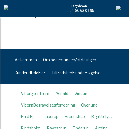
Døgnåben
tlf.:
86 62 01 96
Velkommen
Om bedemanden/afdelingen
Kundeudtalelser
Tilfredshedsundersøgelse
Viborg centrum
Asmild
Vindum
Viborg Begravelsesforretning
Overlund
Hald Ege
Tapdrup
Bruunshåb
Birgittelyst
Rindsholm
Ravnstrup
Finderup
Almind