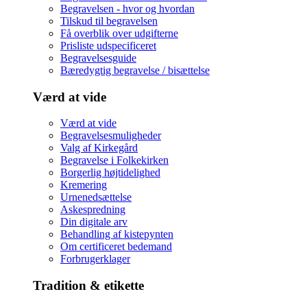
Begravelsen - hvor og hvordan
Tilskud til begravelsen
Få overblik over udgifterne
Prisliste udspecificeret
Begravelsesguide
Bæredygtig begravelse / bisættelse
Værd at vide
Værd at vide
Begravelsesmuligheder
Valg af Kirkegård
Begravelse i Folkekirken
Borgerlig højtidelighed
Kremering
Urnenedsættelse
Askespredning
Din digitale arv
Behandling af kistepynten
Om certificeret bedemand
Forbrugerklager
Tradition & etikette