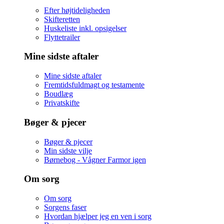
Efter højtideligheden
Skifteretten
Huskeliste inkl. opsigelser
Flyttetrailer
Mine sidste aftaler
Mine sidste aftaler
Fremtidsfuldmagt og testamente
Boudlæg
Privatskifte
Bøger & pjecer
Bøger & pjecer
Min sidste vilje
Børnebog - Vågner Farmor igen
Om sorg
Om sorg
Sorgens faser
Hvordan hjælper jeg en ven i sorg