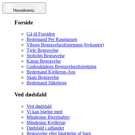
Hovedmenu
Forside
Gå til Forsiden
Bedemand Per Rasmussen
Viborg Begravelsesforretning (bykontor)
Tjele Begravelse
Stoholm Begravelse
Karup Begravelse
Gudenådalens Begravelsesforretning
Bedemand Kjellerup-Ans
Skals Begravelse
Bedemand Silkeborg
Ved dødsfald
Ved dødsfald
Vi kan hjælpe med
Mindestue Bjerringbro
Mindestue Kjellerup
Dødsfald i udlandet
Begravelse eller bisættelse af barn