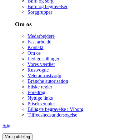
Børn og sorg
Børn og begravelser
Sorggrupper
Om os
Medarbejdere
Fast arbejde
Kontakt
Om os
Ledige stillinger
Vores værdier
Rustvogne
Veteran-rustvogn
Branche autorisation
Etiske regler
Foredrag
Nyttige links
Priseksempler
Billigste begravelse i Viborg
Tilfredshedsundersøgelse
Søg
Vælg afdeling