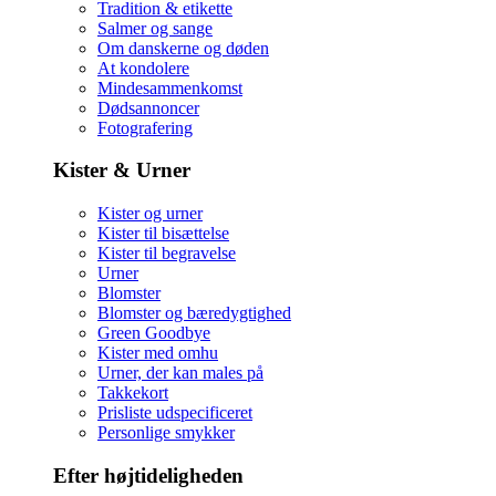
Tradition & etikette
Salmer og sange
Om danskerne og døden
At kondolere
Mindesammenkomst
Dødsannoncer
Fotografering
Kister & Urner
Kister og urner
Kister til bisættelse
Kister til begravelse
Urner
Blomster
Blomster og bæredygtighed
Green Goodbye
Kister med omhu
Urner, der kan males på
Takkekort
Prisliste udspecificeret
Personlige smykker
Efter højtideligheden