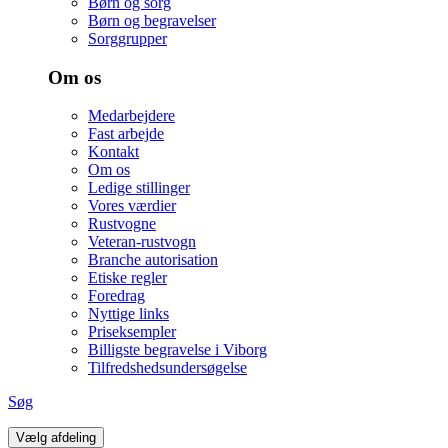
Børn og sorg
Børn og begravelser
Sorggrupper
Om os
Medarbejdere
Fast arbejde
Kontakt
Om os
Ledige stillinger
Vores værdier
Rustvogne
Veteran-rustvogn
Branche autorisation
Etiske regler
Foredrag
Nyttige links
Priseksempler
Billigste begravelse i Viborg
Tilfredshedsundersøgelse
Søg
Vælg afdeling