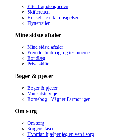
Efter højtideligheden
Skifteretten
Huskeliste inkl. opsigelser
Flyttetrailer
Mine sidste aftaler
Mine sidste aftaler
Fremtidsfuldmagt og testamente
Boudlæg
Privatskifte
Bøger & pjecer
Bøger & pjecer
Min sidste vilje
Børnebog - Vågner Farmor igen
Om sorg
Om sorg
Sorgens faser
Hvordan hjælper jeg en ven i sorg