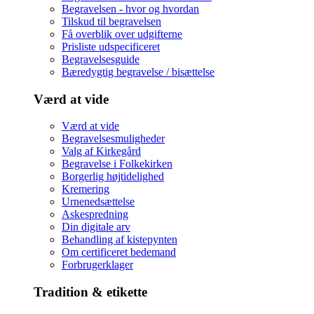
Begravelsen - hvor og hvordan
Tilskud til begravelsen
Få overblik over udgifterne
Prisliste udspecificeret
Begravelsesguide
Bæredygtig begravelse / bisættelse
Værd at vide
Værd at vide
Begravelsesmuligheder
Valg af Kirkegård
Begravelse i Folkekirken
Borgerlig højtidelighed
Kremering
Urnenedsættelse
Askespredning
Din digitale arv
Behandling af kistepynten
Om certificeret bedemand
Forbrugerklager
Tradition & etikette