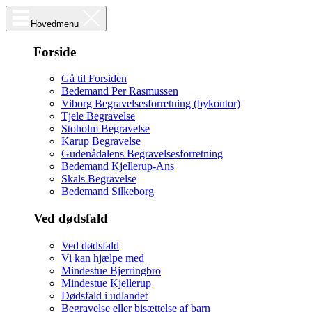
Hovedmenu
Forside
Gå til Forsiden
Bedemand Per Rasmussen
Viborg Begravelsesforretning (bykontor)
Tjele Begravelse
Stoholm Begravelse
Karup Begravelse
Gudenådalens Begravelsesforretning
Bedemand Kjellerup-Ans
Skals Begravelse
Bedemand Silkeborg
Ved dødsfald
Ved dødsfald
Vi kan hjælpe med
Mindestue Bjerringbro
Mindestue Kjellerup
Dødsfald i udlandet
Begravelse eller bisættelse af barn