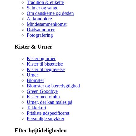
Tradition & etikette
Salmer og sange
Om danskerne og døden
At kondolere
Mindesammenkomst
Dødsannoncer
Fotografering
Kister & Urner
Kister og urner
Kister til bisættelse
Kister til begravelse
Urner
Blomster
Blomster og bæredygtighed
Green Goodbye
Kister med omhu
Urner, der kan males på
Takkekort
Prisliste udspecificeret
Personlige smykker
Efter højtideligheden