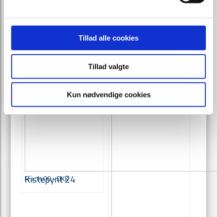
Tillad alle cookies
Tillad valgte
Kun nødvendige cookies
Kistepynt 24
Fra 1400,- DKK