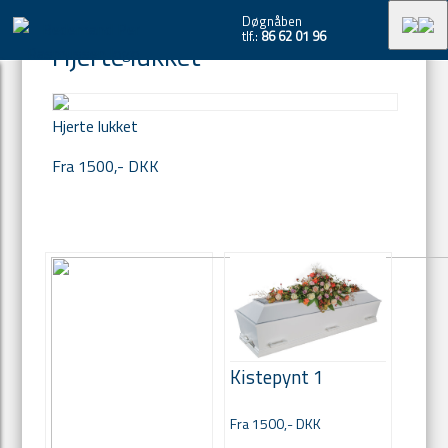
Du er her:
Forside -
Kister & urner
Blomster
Døgnåben
tlf.:
86 62 01 96
Hjerte lukket
Hjerte lukket
Fra 1500,- DKK
Kistepynt 1
Fra 1500,- DKK