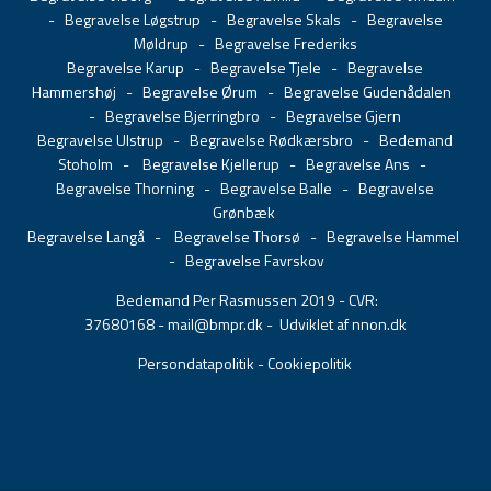
-
Begravelse Løgstrup
-
Begravelse Skals
-
Begravelse
Møldrup
-
Begravelse Frederiks
Begravelse Karup
-
Begravelse Tjele
-
Begravelse
Hammershøj
-
Begravelse Ørum
-
Begravelse Gudenådalen
-
Begravelse Bjerringbro
-
Begravelse Gjern
Begravelse Ulstrup
-
Begravelse Rødkærsbro
-
Bedemand
Stoholm
-
Begravelse Kjellerup
-
Begravelse Ans
-
Begravelse Thorning
-
Begravelse Balle
-
Begravelse
Grønbæk
Begravelse Langå
-
Begravelse Thorsø
-
Begravelse Hammel
-
Begravelse Favrskov
Bedemand Per Rasmussen 2019 - CVR:
37680168 -
mail@bmpr.dk
- Udviklet af nnon.dk
Persondatapolitik
-
Cookiepolitik