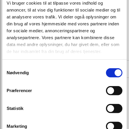
Vi bruger cookies til at tilpasse vores indhold og
annoncer, til at vise dig funktioner til sociale medier og til
at analysere vores trafik. Vi deler også oplysninger om
din brug af vores hjemmeside med vores partnere inden
for sociale medier, annonceringspartnere og
analysepartnere. Vores partnere kan kombinere disse
data med andre oplysninger, du har givet dem, eller som
de har indsamlet fra din brug af deres tjenester.
Kistepynt 22
Kistepynt 23
Fra 1500,- DKK
Fra 2000,- DKK
Samtykkevalg
Nødvendig
Præferencer
Statistik
Marketing