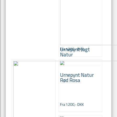
Urnepynt Jagt
Fra 1200,- DKK
Natur
Urnepynt Natur
Rød Rosa
Fra 1200,- DKK