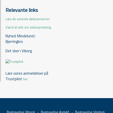
Relevante links
Læs de seneste dødsannoncer
Værd at vide om askespredning
Nyhed: Mindelund i
Bjerringbro
Det sker i Viborg
Læs vores anmeldelser på
Trustpilot
her.
Begravelse Viborg
-
Begravelse Asmild
-
Begravelse Vindum