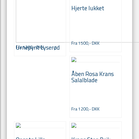
Hjerte lukket
Fra 1500,- DKK
Urnepynt Lyserød
Fra 1200,- DKK
Åben Rosa Krans
Salalblade
Fra 1200,- DKK