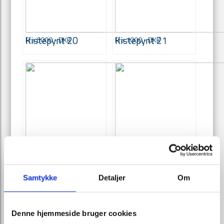
Kistepynt 20
Kistepynt 21
Fra 6000,- DKK
Fra 1000,- DKK
Samtykke
Detaljer
Om
Denne hjemmeside bruger cookies