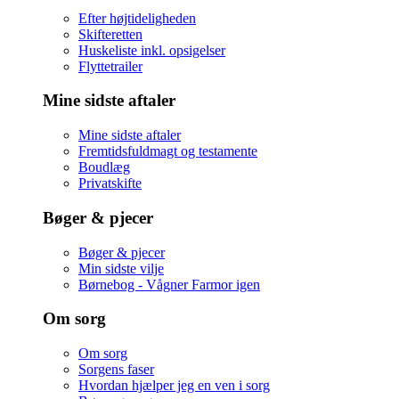
Efter højtideligheden
Skifteretten
Huskeliste inkl. opsigelser
Flyttetrailer
Mine sidste aftaler
Mine sidste aftaler
Fremtidsfuldmagt og testamente
Boudlæg
Privatskifte
Bøger & pjecer
Bøger & pjecer
Min sidste vilje
Børnebog - Vågner Farmor igen
Om sorg
Om sorg
Sorgens faser
Hvordan hjælper jeg en ven i sorg