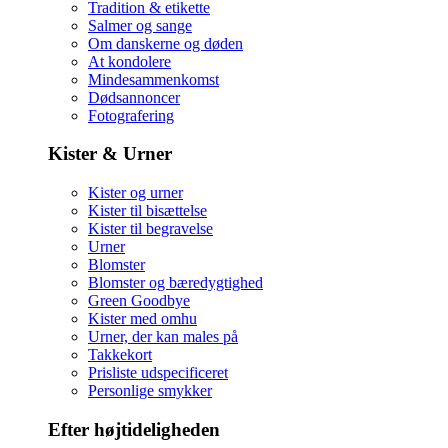
Tradition & etikette
Salmer og sange
Om danskerne og døden
At kondolere
Mindesammenkomst
Dødsannoncer
Fotografering
Kister & Urner
Kister og urner
Kister til bisættelse
Kister til begravelse
Urner
Blomster
Blomster og bæredygtighed
Green Goodbye
Kister med omhu
Urner, der kan males på
Takkekort
Prisliste udspecificeret
Personlige smykker
Efter højtideligheden