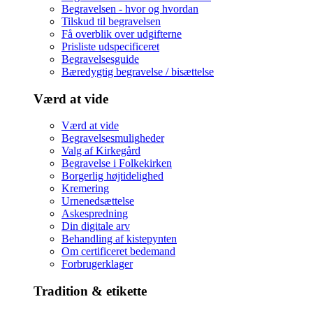
Begravelsen - hvor og hvordan
Tilskud til begravelsen
Få overblik over udgifterne
Prisliste udspecificeret
Begravelsesguide
Bæredygtig begravelse / bisættelse
Værd at vide
Værd at vide
Begravelsesmuligheder
Valg af Kirkegård
Begravelse i Folkekirken
Borgerlig højtidelighed
Kremering
Urnenedsættelse
Askespredning
Din digitale arv
Behandling af kistepynten
Om certificeret bedemand
Forbrugerklager
Tradition & etikette