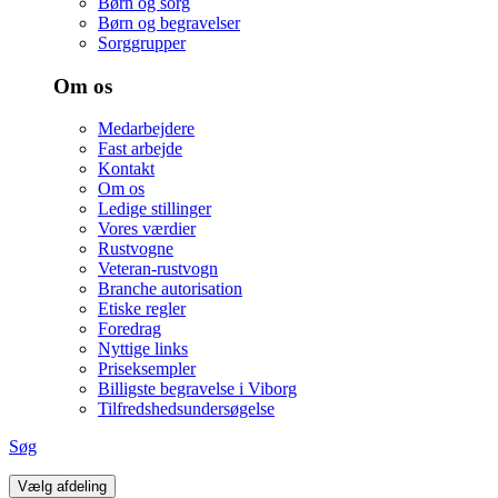
Børn og sorg
Børn og begravelser
Sorggrupper
Om os
Medarbejdere
Fast arbejde
Kontakt
Om os
Ledige stillinger
Vores værdier
Rustvogne
Veteran-rustvogn
Branche autorisation
Etiske regler
Foredrag
Nyttige links
Priseksempler
Billigste begravelse i Viborg
Tilfredshedsundersøgelse
Søg
Vælg afdeling