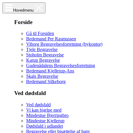
Hovedmenu
Forside
Gå til Forsiden
Bedemand Per Rasmussen
Viborg Begravelsesforretning (bykontor)
Tjele Begravelse
Stoholm Begravelse
Karup Begravelse
Gudenådalens Begravelsesforretning
Bedemand Kjellerup-Ans
Skals Begravelse
Bedemand Silkeborg
Ved dødsfald
Ved dødsfald
Vi kan hjælpe med
Mindestue Bjerringbro
Mindestue Kjellerup
Dødsfald i udlandet
Begravelse eller bisættelse af barn