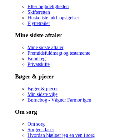
Efter højtideligheden
Skifteretten
Huskeliste inkl. opsigelser
Flyttetrailer
Mine sidste aftaler
Mine sidste aftaler
Fremtidsfuldmagt og testamente
Boudlæg
Privatskifte
Bøger & pjecer
Bøger & pjecer
Min sidste vilje
Børnebog - Vågner Farmor igen
Om sorg
Om sorg
Sorgens faser
Hvordan hjælper jeg en ven i sorg