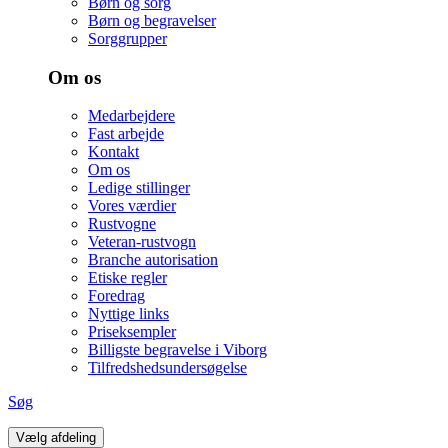
Børn og sorg
Børn og begravelser
Sorggrupper
Om os
Medarbejdere
Fast arbejde
Kontakt
Om os
Ledige stillinger
Vores værdier
Rustvogne
Veteran-rustvogn
Branche autorisation
Etiske regler
Foredrag
Nyttige links
Priseksempler
Billigste begravelse i Viborg
Tilfredshedsundersøgelse
Søg
Vælg afdeling