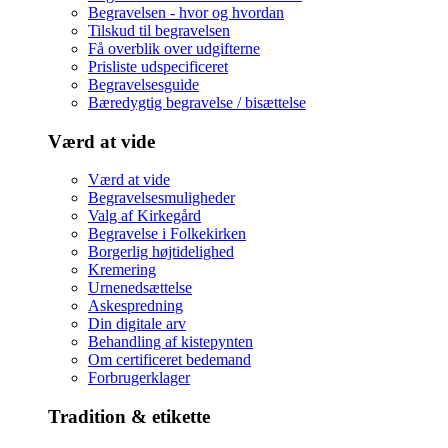
Begravelsen - hvor og hvordan
Tilskud til begravelsen
Få overblik over udgifterne
Prisliste udspecificeret
Begravelsesguide
Bæredygtig begravelse / bisættelse
Værd at vide
Værd at vide
Begravelsesmuligheder
Valg af Kirkegård
Begravelse i Folkekirken
Borgerlig højtidelighed
Kremering
Urnenedsættelse
Askespredning
Din digitale arv
Behandling af kistepynten
Om certificeret bedemand
Forbrugerklager
Tradition & etikette