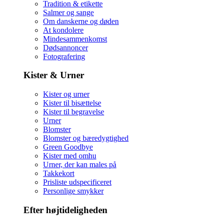
Tradition & etikette
Salmer og sange
Om danskerne og døden
At kondolere
Mindesammenkomst
Dødsannoncer
Fotografering
Kister & Urner
Kister og urner
Kister til bisættelse
Kister til begravelse
Urner
Blomster
Blomster og bæredygtighed
Green Goodbye
Kister med omhu
Urner, der kan males på
Takkekort
Prisliste udspecificeret
Personlige smykker
Efter højtideligheden