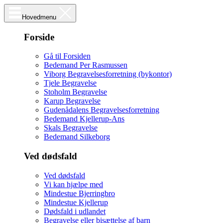
Hovedmenu
Forside
Gå til Forsiden
Bedemand Per Rasmussen
Viborg Begravelsesforretning (bykontor)
Tjele Begravelse
Stoholm Begravelse
Karup Begravelse
Gudenådalens Begravelsesforretning
Bedemand Kjellerup-Ans
Skals Begravelse
Bedemand Silkeborg
Ved dødsfald
Ved dødsfald
Vi kan hjælpe med
Mindestue Bjerringbro
Mindestue Kjellerup
Dødsfald i udlandet
Begravelse eller bisættelse af barn