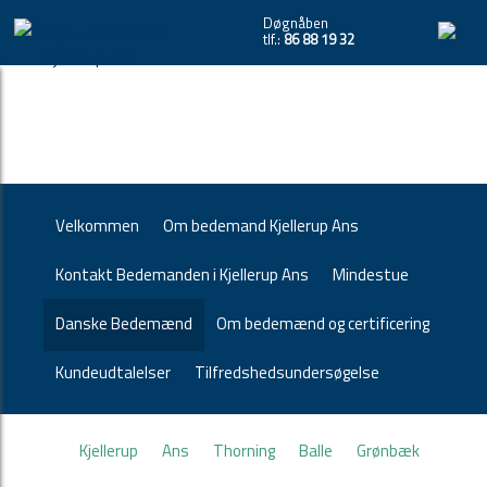
Døgnåben
tlf.:
86 88 19 32
Velkommen
Om bedemand Kjellerup Ans
Kontakt Bedemanden i Kjellerup Ans
Mindestue
Danske Bedemænd
Om bedemænd og certificering
Kundeudtalelser
Tilfredshedsundersøgelse
Kjellerup
Ans
Thorning
Balle
Grønbæk