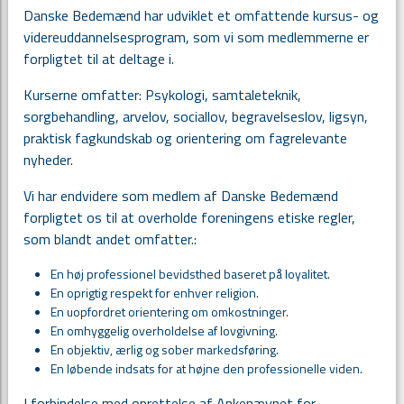
Danske Bedemænd har udviklet et omfattende kursus- og
videreuddannelsesprogram, som vi som medlemmerne er
forpligtet til at deltage i.
Kurserne omfatter: Psykologi, samtaleteknik,
sorgbehandling, arvelov, sociallov, begravelseslov, ligsyn,
praktisk fagkundskab og orientering om fagrelevante
nyheder.
Vi har endvidere som medlem af Danske Bedemænd
forpligtet os til at overholde foreningens etiske regler,
som blandt andet omfatter.:
En høj professionel bevidsthed baseret på loyalitet.
En oprigtig respekt for enhver religion.
En uopfordret orientering om omkostninger.
En omhyggelig overholdelse af lovgivning.
En objektiv, ærlig og sober markedsføring.
En løbende indsats for at højne den professionelle viden.
I forbindelse med oprettelse af Ankenævnet for