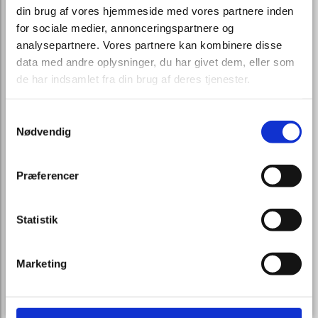
din brug af vores hjemmeside med vores partnere inden
Telefon:
for sociale medier, annonceringspartnere og
analysepartnere. Vores partnere kan kombinere disse
data med andre oplysninger, du har givet dem, eller som
Mail:
de har indsamlet fra din brug af deres tjenester.
Samtykkevalg
Kommentar
Nødvendig
Præferencer
Anti spam: Hvad er 8+8
Statistik
Marketing
Send