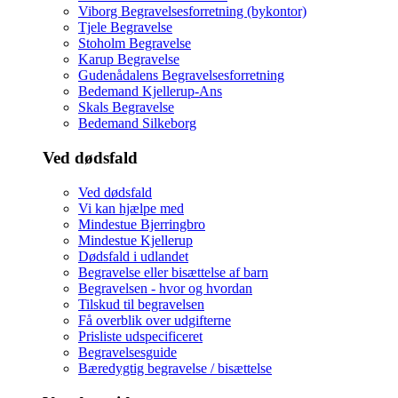
Viborg Begravelsesforretning (bykontor)
Tjele Begravelse
Stoholm Begravelse
Karup Begravelse
Gudenådalens Begravelsesforretning
Bedemand Kjellerup-Ans
Skals Begravelse
Bedemand Silkeborg
Ved dødsfald
Ved dødsfald
Vi kan hjælpe med
Mindestue Bjerringbro
Mindestue Kjellerup
Dødsfald i udlandet
Begravelse eller bisættelse af barn
Begravelsen - hvor og hvordan
Tilskud til begravelsen
Få overblik over udgifterne
Prisliste udspecificeret
Begravelsesguide
Bæredygtig begravelse / bisættelse