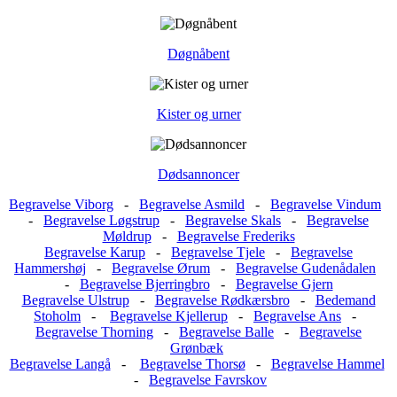
Døgnåbent
Kister og urner
Dødsannoncer
Begravelse Viborg
-
Begravelse Asmild
-
Begravelse Vindum
-
Begravelse Løgstrup
-
Begravelse Skals
-
Begravelse
Møldrup
-
Begravelse Frederiks
Begravelse Karup
-
Begravelse Tjele
-
Begravelse
Hammershøj
-
Begravelse Ørum
-
Begravelse Gudenådalen
-
Begravelse Bjerringbro
-
Begravelse Gjern
Begravelse Ulstrup
-
Begravelse Rødkærsbro
-
Bedemand
Stoholm
-
Begravelse Kjellerup
-
Begravelse Ans
-
Begravelse Thorning
-
Begravelse Balle
-
Begravelse
Grønbæk
Begravelse Langå
-
Begravelse Thorsø
-
Begravelse Hammel
-
Begravelse Favrskov