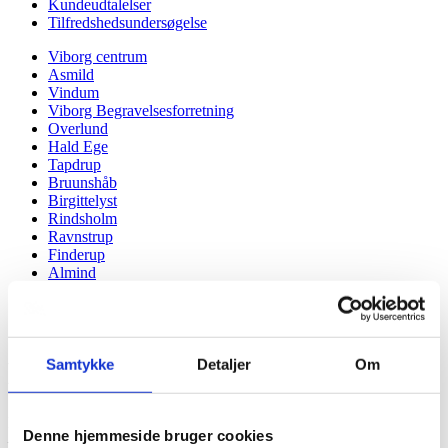
Kundeudtalelser
Tilfredshedsundersøgelse
Viborg centrum
Asmild
Vindum
Viborg Begravelsesforretning
Overlund
Hald Ege
Tapdrup
Bruunshåb
Birgittelyst
Rindsholm
Ravnstrup
Finderup
Almind
Du er her:
Forside -
Samtykke
Detaljer
Om
Bedemand i Bruunshåb
Få hjælp til begravelse i Bruunshåb hos Bedemand Per Rasmussen
Denne hjemmeside bruger cookies
– Viborg Begravelsesforretning