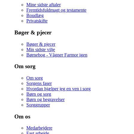
Mine sidste aftaler
Fremtidsfuldmagt og testamente
Boudlæg
Privatskifte
Bøger & pjecer
Bøger & pjecer
Min sidste vilje
Børnebog - Vågner Farmor igen
Om sorg
Om sorg
Sorgens faser
Hvordan hjælper jeg en ven i sorg
Børn og sorg
Børn og begravelser
Sorggrupper
Om os
Medarbejdere
Fast arbejde