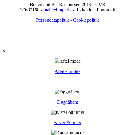
Bedemand Per Rasmussen 2019 - CVR:
37680168 -
mail@bmpr.dk
- Udviklet af nnon.dk
Persondatapolitik
-
Cookiepolitik
×
Aftal et møde
Døgnåbent
Kister & urner