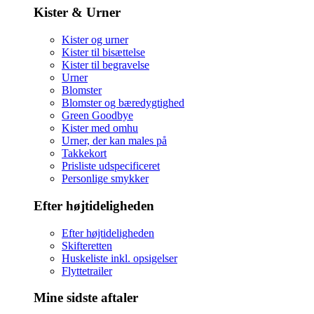
Kister & Urner
Kister og urner
Kister til bisættelse
Kister til begravelse
Urner
Blomster
Blomster og bæredygtighed
Green Goodbye
Kister med omhu
Urner, der kan males på
Takkekort
Prisliste udspecificeret
Personlige smykker
Efter højtideligheden
Efter højtideligheden
Skifteretten
Huskeliste inkl. opsigelser
Flyttetrailer
Mine sidste aftaler