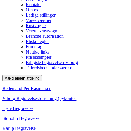
Kontakt
Om os
Ledige stillinger
Vores værdier
Rustvogne
Veteran-rustvogn
Branche autorisation
Etiske regler
Foredrag
Nyttige links
Priseksempler
Billigste begravelse i Viborg
Tilfredshedsundersøgelse
Vælg anden afdeling
Bedemand Per Rasmussen
Viborg Begravelsesforretning (bykontor)
Tjele Begravelse
Stoholm Begravelse
Karup Begravelse