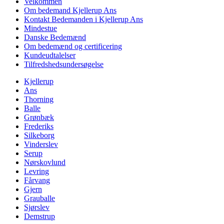
Velkommen
Om bedemand Kjellerup Ans
Kontakt Bedemanden i Kjellerup Ans
Mindestue
Danske Bedemænd
Om bedemænd og certificering
Kundeudtalelser
Tilfredshedsundersøgelse
Kjellerup
Ans
Thorning
Balle
Grønbæk
Frederiks
Silkeborg
Vinderslev
Serup
Nørskovlund
Levring
Fårvang
Gjern
Grauballe
Sjørslev
Demstrup