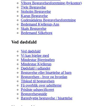
Viborg Begravelsesforretning (bykontor)
Tjele Begravelse
Stoholm Begravelse
Karup Begravelse
Gudenådalens Begravelsesforretning
Bedemand Kjellerup-Ans
Skals Begravelse
Bedemand Silkeborg
Ved dødsfald
Ved dødsfald
Vi kan hjælpe med
Mindestue Bjerringbro
Mindestue Kjellerup
Dødsfald i udlandet
Begravelse eller bisættelse af barn
Begravelsen - hvor og hvordan
Tilskud til begravelsen
Få overblik over udgifterne
Prisliste udspecificeret
Begravelsesguide
Bæredygtig begravelse / bisættelse