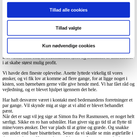
og smuk.
Tillad alle cookies
Gudenådalens Begravelsesforretning vil jeg helt klart anbefale til
Tillad valgte
andre. De har været til stor hjælp. Meget imødekommende og
lyttende. Har været søde og hjælpsomme på flere måde igennem
vores forløb.
Kun nødvendige cookies
En fuldstændig urimelig høj pris for de ydelser, der er leveret.
Det virker som om, at bedemanden først og fremmest er interesseret
i at skabe størst mulig profit.
Vi havde den fineste oplevelse. Anette lyttede virkelig til vores
ønsker, og vi fik lov at komme ad flere gange, for at ligge noget i
kisten, som børnebørn gerne ville give hende med. Vi har fået råd og
vejledning, og er blevet hjulpet igennem det hele.
Har haft desværre været i kontakt med bedemandens forretninger et
par gange. Vil skynde mig at sige at vi altid er blevet behandlet
pænt.
Når det er sagt vil jeg sige at Simon fra Per Rasmussen, er noget helt
særligt. Sikke en ro han udstråler. Han giver sig go tid til at flytte til
mine/vores ønsker. Der var plads til at grine og græde. Og snakke
om andet end bare bisættelsen. Sener da vi skulle se min ægtefælle i