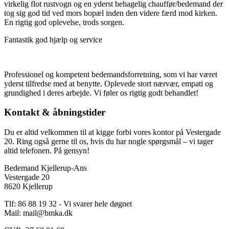
virkelig flot rustvogn og en yderst behagelig chauffør/bedemand der
tog sig god tid ved mors bopæl inden den videre færd mod kirken.
En rigtig god oplevelse, trods sorgen.
Fantastik god hjælp og service
Professionel og kompetent bedemandsforretning, som vi har været
yderst tilfredse med at benytte. Oplevede stort nærvær, empati og
grundighed i deres arbejde. Vi føler os rigtig godt behandlet!
Kontakt & åbningstider
Du er altid velkommen til at kigge forbi vores kontor på Vestergade
20. Ring også gerne til os, hvis du har nogle spørgsmål – vi tager
altid telefonen. På gensyn!
Bedemand Kjellerup-Ans
Vestergade 20
8620 Kjellerup
Tlf: 86 88 19 32 - Vi svarer hele døgnet
Mail:
mail@bmka.dk