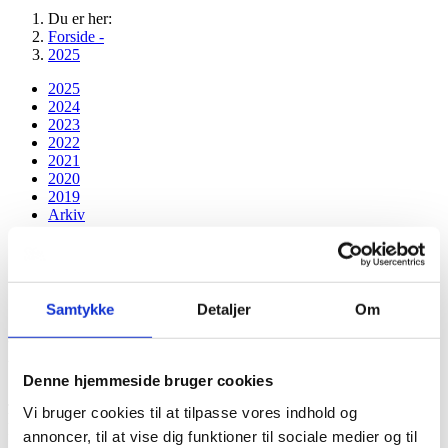
Du er her:
Forside -
2025
2025
2024
2023
2022
2021
2020
2019
Arkiv
Forår
Sommer
Efterår
Vinter
Samtykke
Detaljer
Om
Kundeudtalelser efterår 2025
Denne hjemmeside bruger cookies
Jeg har flere gange brugt Bedemand Per Rasmussen. Der har jeg
Vi bruger cookies til at tilpasse vores indhold og
hver gang fået en professionel og kompetent behandling. Omsorgen
annoncer, til at vise dig funktioner til sociale medier og til
for mig og mine kære har hver gang været god. Mine/vores ønsker