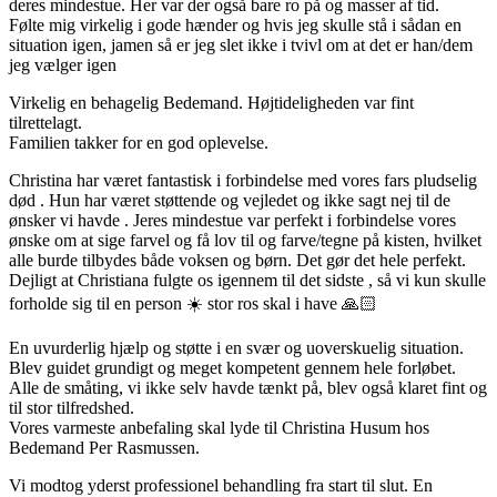
deres mindestue. Her var der også bare ro på og masser af tid.
Følte mig virkelig i gode hænder og hvis jeg skulle stå i sådan en
situation igen, jamen så er jeg slet ikke i tvivl om at det er han/dem
jeg vælger igen
Virkelig en behagelig Bedemand. Højtideligheden var fint
tilrettelagt.
Familien takker for en god oplevelse.
Christina har været fantastisk i forbindelse med vores fars pludselig
død . Hun har været støttende og vejledet og ikke sagt nej til de
ønsker vi havde . Jeres mindestue var perfekt i forbindelse vores
ønske om at sige farvel og få lov til og farve/tegne på kisten, hvilket
alle burde tilbydes både voksen og børn. Det gør det hele perfekt.
Dejligt at Christiana fulgte os igennem til det sidste , så vi kun skulle
forholde sig til en person
☀️
stor ros skal i have
🙏🏻
En uvurderlig hjælp og støtte i en svær og uoverskuelig situation.
Blev guidet grundigt og meget kompetent gennem hele forløbet.
Alle de småting, vi ikke selv havde tænkt på, blev også klaret fint og
til stor tilfredshed.
Vores varmeste anbefaling skal lyde til Christina Husum hos
Bedemand Per Rasmussen.
Vi modtog yderst professionel behandling fra start til slut. En