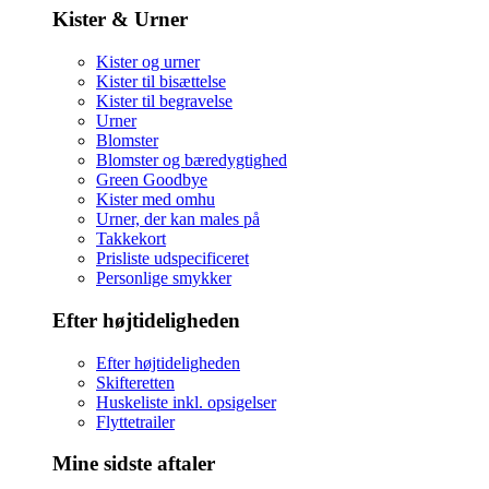
Kister & Urner
Kister og urner
Kister til bisættelse
Kister til begravelse
Urner
Blomster
Blomster og bæredygtighed
Green Goodbye
Kister med omhu
Urner, der kan males på
Takkekort
Prisliste udspecificeret
Personlige smykker
Efter højtideligheden
Efter højtideligheden
Skifteretten
Huskeliste inkl. opsigelser
Flyttetrailer
Mine sidste aftaler