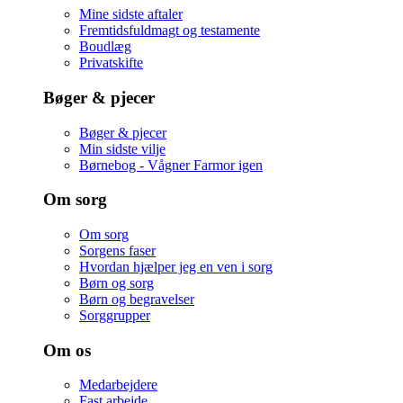
Mine sidste aftaler
Fremtidsfuldmagt og testamente
Boudlæg
Privatskifte
Bøger & pjecer
Bøger & pjecer
Min sidste vilje
Børnebog - Vågner Farmor igen
Om sorg
Om sorg
Sorgens faser
Hvordan hjælper jeg en ven i sorg
Børn og sorg
Børn og begravelser
Sorggrupper
Om os
Medarbejdere
Fast arbejde