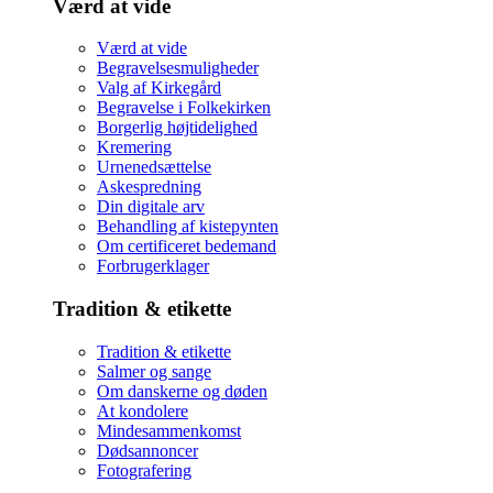
Værd at vide
Værd at vide
Begravelsesmuligheder
Valg af Kirkegård
Begravelse i Folkekirken
Borgerlig højtidelighed
Kremering
Urnenedsættelse
Askespredning
Din digitale arv
Behandling af kistepynten
Om certificeret bedemand
Forbrugerklager
Tradition & etikette
Tradition & etikette
Salmer og sange
Om danskerne og døden
At kondolere
Mindesammenkomst
Dødsannoncer
Fotografering