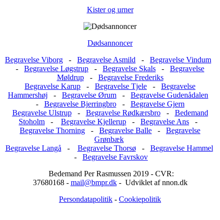
Kister og urner
Dødsannoncer
Begravelse Viborg
-
Begravelse Asmild
-
Begravelse Vindum
-
Begravelse Løgstrup
-
Begravelse Skals
-
Begravelse
Møldrup
-
Begravelse Frederiks
Begravelse Karup
-
Begravelse Tjele
-
Begravelse
Hammershøj
-
Begravelse Ørum
-
Begravelse Gudenådalen
-
Begravelse Bjerringbro
-
Begravelse Gjern
Begravelse Ulstrup
-
Begravelse Rødkærsbro
-
Bedemand
Stoholm
-
Begravelse Kjellerup
-
Begravelse Ans
-
Begravelse Thorning
-
Begravelse Balle
-
Begravelse
Grønbæk
Begravelse Langå
-
Begravelse Thorsø
-
Begravelse Hammel
-
Begravelse Favrskov
Bedemand Per Rasmussen 2019 - CVR:
37680168 -
mail@bmpr.dk
- Udviklet af nnon.dk
Persondatapolitik
-
Cookiepolitik