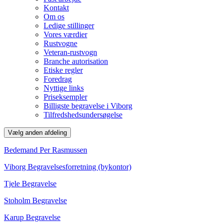
Kontakt
Om os
Ledige stillinger
Vores værdier
Rustvogne
Veteran-rustvogn
Branche autorisation
Etiske regler
Foredrag
Nyttige links
Priseksempler
Billigste begravelse i Viborg
Tilfredshedsundersøgelse
Vælg anden afdeling
Bedemand Per Rasmussen
Viborg Begravelsesforretning (bykontor)
Tjele Begravelse
Stoholm Begravelse
Karup Begravelse