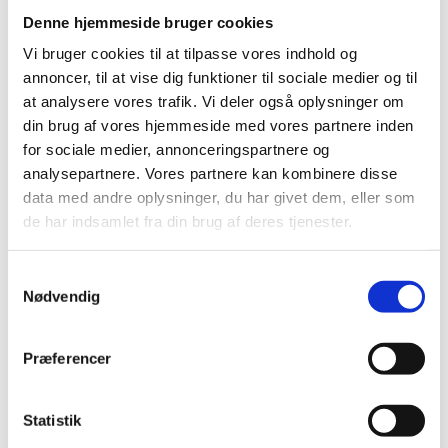
Kundeudtalelser
Denne hjemmeside bruger cookies
Tilfredshedsundersøgelse
Vi bruger cookies til at tilpasse vores indhold og
Skals
Møldrup
annoncer, til at vise dig funktioner til sociale medier og til
Nørre Rind
at analysere vores trafik. Vi deler også oplysninger om
Låstrup
din brug af vores hjemmeside med vores partnere inden
Virksund
Skringstrup
for sociale medier, annonceringspartnere og
Ulbjerg
analysepartnere. Vores partnere kan kombinere disse
Fjelsø
data med andre oplysninger, du har givet dem, eller som
Gedsted
Aalestrup
de har indsamlet fra din brug af deres tjenester.
Hvalpsund
Klejtrup
Hvilsom
Samtykkevalg
Hvam
Nødvendig
Du er her:
Forside -
Præferencer
2024
2025
2024
Statistik
2023