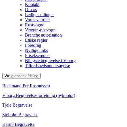
Kontakt
Om os
Ledige stillinger
Vores værdier
Rustvogne
Veteran-rustvogn
Branche autorisation
Etiske regler
Foredrag
Nyttige links
Priseksempler
Billigste begravelse i Viborg
Tilfredshedsundersøgelse
Vælg anden afdeling
Bedemand Per Rasmussen
Viborg Begravelsesforretning (bykontor)
Tjele Begravelse
Stoholm Begravelse
Karup Begravelse