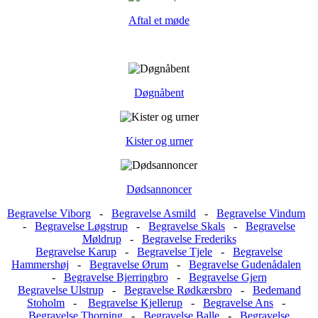
Aftal et møde
Døgnåbent
Kister og urner
Dødsannoncer
Begravelse Viborg
-
Begravelse Asmild
-
Begravelse Vindum
-
Begravelse Løgstrup
-
Begravelse Skals
-
Begravelse
Møldrup
-
Begravelse Frederiks
Begravelse Karup
-
Begravelse Tjele
-
Begravelse
Hammershøj
-
Begravelse Ørum
-
Begravelse Gudenådalen
-
Begravelse Bjerringbro
-
Begravelse Gjern
Begravelse Ulstrup
-
Begravelse Rødkærsbro
-
Bedemand
Stoholm
-
Begravelse Kjellerup
-
Begravelse Ans
-
Begravelse Thorning
-
Begravelse Balle
-
Begravelse