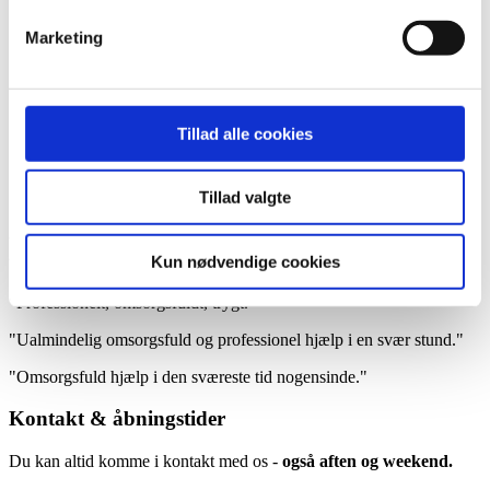
2022
2021
Marketing
2020
2019
Arkiv
2026
Tillad alle cookies
Forår
Sommer
Efterår
Vinter
Tillad valgte
Kundeudtalelser sommer 2024
Kun nødvendige cookies
"Professionelt, omsorgsfuldt, trygt."
"Ualmindelig omsorgsfuld og professionel hjælp i en svær stund."
"Omsorgsfuld hjælp i den sværeste tid nogensinde."
Kontakt & åbningstider
Du kan altid komme i kontakt med os -
også aften og weekend.