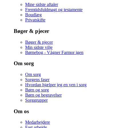
Mine sidste aftaler
Fremtidsfuldmagt og testamente
Boudlæg
Privatskifte
Bøger & pjecer
Bøger & pjecer
Min sidste vilje
Børnebog - Vågner Farmor igen
Om sorg
Om sorg
Sorgens faser
Hvordan hjælper jeg en ven i sorg
Børn og sorg
Børn og begravelser
Sorggrupper
Om os
Medarbejdere
Fast arbejde