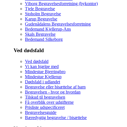
Viborg Begravelsesforretning (bykontor)
Tjele Begravelse
Stoholm Begravelse
Karup Begravelse
Gudenådalens Begravelsesforretning
Bedemand Kjellerup-Ans
Skals Begravelse
Bedemand Silkeborg
Ved dødsfald
Ved dødsfald
Vi kan hjælpe med
Mindestue Bjerringbro
Mindestue Kjellerup
Dødsfald i udlandet
Begravelse eller bisættelse af barn
Begravelsen - hvor og hvordan
Tilskud til begravelsen
Få overblik over udgifterne
Prisliste udspecificeret
Begravelsesguide
Bæredygtig begravelse / bisættelse