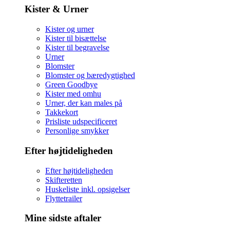
Kister & Urner
Kister og urner
Kister til bisættelse
Kister til begravelse
Urner
Blomster
Blomster og bæredygtighed
Green Goodbye
Kister med omhu
Urner, der kan males på
Takkekort
Prisliste udspecificeret
Personlige smykker
Efter højtideligheden
Efter højtideligheden
Skifteretten
Huskeliste inkl. opsigelser
Flyttetrailer
Mine sidste aftaler