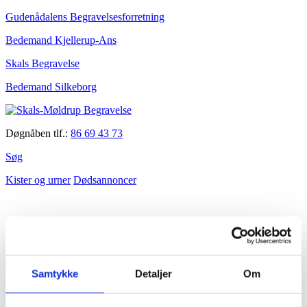
Gudenådalens Begravelsesforretning
Bedemand Kjellerup-Ans
Skals Begravelse
Bedemand Silkeborg
Døgnåben tlf.:
86 69 43 73
Søg
Kister og urner
Dødsannoncer
Samtykke
Detaljer
Om
skals moeldrup begravelsesforretning
Om bedemanden/afdelingen