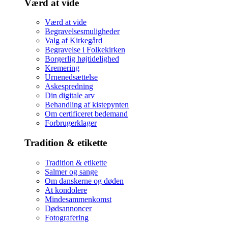
Værd at vide
Værd at vide
Begravelsesmuligheder
Valg af Kirkegård
Begravelse i Folkekirken
Borgerlig højtidelighed
Kremering
Urnenedsættelse
Askespredning
Din digitale arv
Behandling af kistepynten
Om certificeret bedemand
Forbrugerklager
Tradition & etikette
Tradition & etikette
Salmer og sange
Om danskerne og døden
At kondolere
Mindesammenkomst
Dødsannoncer
Fotografering