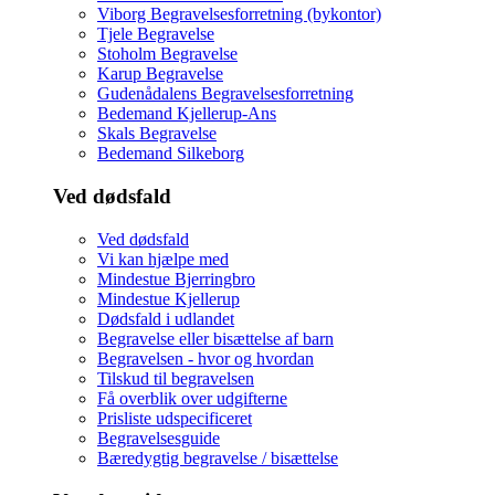
Viborg Begravelsesforretning (bykontor)
Tjele Begravelse
Stoholm Begravelse
Karup Begravelse
Gudenådalens Begravelsesforretning
Bedemand Kjellerup-Ans
Skals Begravelse
Bedemand Silkeborg
Ved dødsfald
Ved dødsfald
Vi kan hjælpe med
Mindestue Bjerringbro
Mindestue Kjellerup
Dødsfald i udlandet
Begravelse eller bisættelse af barn
Begravelsen - hvor og hvordan
Tilskud til begravelsen
Få overblik over udgifterne
Prisliste udspecificeret
Begravelsesguide
Bæredygtig begravelse / bisættelse