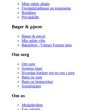
Mine sidste aftaler
Fremtidsfuldmagt og testamente
Boudlæg
Privatskifte
Bøger & pjecer
Bøger & pjecer
Min sidste vilje
Børnebog - Vågner Farmor igen
Om sorg
Om sorg
Sorgens faser
Hvordan hjælper jeg en ven i sorg
Børn og sorg
Børn og begravelser
Sorggrupper
Om os
Medarbejdere
Fast arbejde