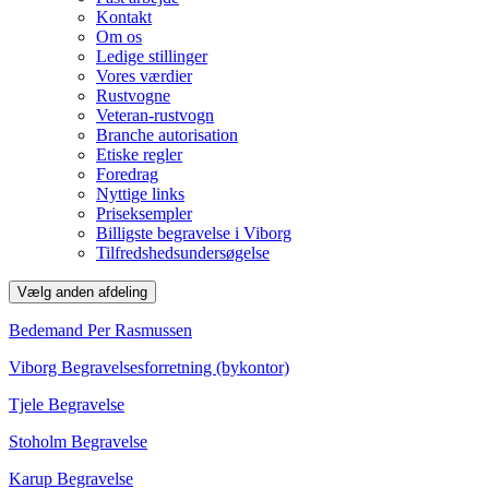
Kontakt
Om os
Ledige stillinger
Vores værdier
Rustvogne
Veteran-rustvogn
Branche autorisation
Etiske regler
Foredrag
Nyttige links
Priseksempler
Billigste begravelse i Viborg
Tilfredshedsundersøgelse
Vælg anden afdeling
Bedemand Per Rasmussen
Viborg Begravelsesforretning (bykontor)
Tjele Begravelse
Stoholm Begravelse
Karup Begravelse