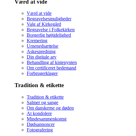
Værd at vide
Værd at vide
Begravelsesmuligheder
Valg af Kirkegård
Begravelse i Folkekirken
Borgerlig højtidelighed
Kremering
Urnenedsættelse
Askespredning
Din digitale arv
Behandling af kistepynten
Om certificeret bedemand
Forbrugerklager
Tradition & etikette
Tradition & etikette
Salmer og sange
Om danskerne og døden
At kondolere
Mindesammenkomst
Dødsannoncer
Fotografering