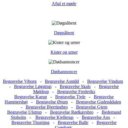
Aftal et møde
Døgnåbent
Kister og urner
Dødsannoncer
Begravelse Viborg
-
Begravelse Asmild
-
Begravelse Vindum
-
Begravelse Løgstrup
-
Begravelse Skals
-
Begravelse
Møldrup
-
Begravelse Frederiks
Begravelse Karup
-
Begravelse Tjele
-
Begravelse
Hammershøj
-
Begravelse Ørum
-
Begravelse Gudenådalen
-
Begravelse Bjerringbro
-
Begravelse Gjern
Begravelse Ulstrup
-
Begravelse Rødkærsbro
-
Bedemand
Stoholm
-
Begravelse Kjellerup
-
Begravelse Ans
-
Begravelse Thorning
-
Begravelse Balle
-
Begravelse
Grønbæk