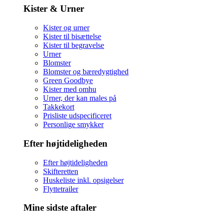
Kister & Urner
Kister og urner
Kister til bisættelse
Kister til begravelse
Urner
Blomster
Blomster og bæredygtighed
Green Goodbye
Kister med omhu
Urner, der kan males på
Takkekort
Prisliste udspecificeret
Personlige smykker
Efter højtideligheden
Efter højtideligheden
Skifteretten
Huskeliste inkl. opsigelser
Flyttetrailer
Mine sidste aftaler