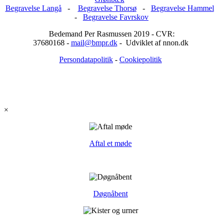
Begravelse Langå
-
Begravelse Thorsø
-
Begravelse Hammel
-
Begravelse Favrskov
Bedemand Per Rasmussen 2019 - CVR:
37680168 -
mail@bmpr.dk
- Udviklet af nnon.dk
Persondatapolitik
-
Cookiepolitik
×
Aftal et møde
Døgnåbent