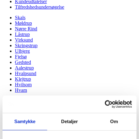
Kundeudtalelser
Tilfredshedsundersøgelse
Skals
Møldrup
Nørre Rind
Låstrup
Virksund
Skringstrup
Ulbjerg
Fjelsø
Gedsted
Aalestrup
Hvalpsund
Klejtrup
Hvilsom
Hvam
Du er her:
Forside -
Bedemand i Hvam
Samtykke
Detaljer
Om
Bestil et personligt mindesmykke hos din bedemand i Hvam