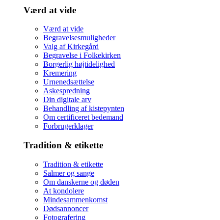
Værd at vide
Værd at vide
Begravelsesmuligheder
Valg af Kirkegård
Begravelse i Folkekirken
Borgerlig højtidelighed
Kremering
Urnenedsættelse
Askespredning
Din digitale arv
Behandling af kistepynten
Om certificeret bedemand
Forbrugerklager
Tradition & etikette
Tradition & etikette
Salmer og sange
Om danskerne og døden
At kondolere
Mindesammenkomst
Dødsannoncer
Fotografering