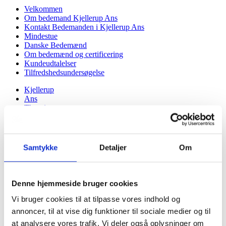
Velkommen
Om bedemand Kjellerup Ans
Kontakt Bedemanden i Kjellerup Ans
Mindestue
Danske Bedemænd
Om bedemænd og certificering
Kundeudtalelser
Tilfredshedsundersøgelse
Kjellerup
Ans
Thorning
Balle
Grønbæk
Frederiks
Silkeborg
Samtykke
Detaljer
Om
Vinderslev
Serup
Nørskovlund
Levring
Denne hjemmeside bruger cookies
Fårvang
Gjern
Vi bruger cookies til at tilpasse vores indhold og
Grauballe
annoncer, til at vise dig funktioner til sociale medier og til
Sjørslev
at analysere vores trafik. Vi deler også oplysninger om
Demstrup