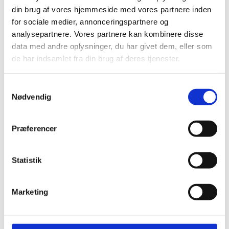
din brug af vores hjemmeside med vores partnere inden
Du er her:
for sociale medier, annonceringspartnere og
Forside -
analysepartnere. Vores partnere kan kombinere disse
2023
data med andre oplysninger, du har givet dem, eller som
2025
de har indsamlet fra din brug af deres tjenester.
2024
2023
2022
Samtykkevalg
2021
Nødvendig
2020
2019
Arkiv
Præferencer
Forår
Sommer
Efterår
Statistik
Vinter
Kundeudtalelser forår 2023
Marketing
Hej. Tak for god og venlig “betjening” ved vores mors begravelse .
Det var så godt organiseret 👍