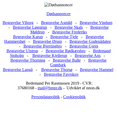
Dødsannoncer
Begravelse Viborg
-
Begravelse Asmild
-
Begravelse Vindum
-
Begravelse Løgstrup
-
Begravelse Skals
-
Begravelse
Møldrup
-
Begravelse Frederiks
Begravelse Karup
-
Begravelse Tjele
-
Begravelse
Hammershøj
-
Begravelse Ørum
-
Begravelse Gudenådalen
-
Begravelse Bjerringbro
-
Begravelse Gjern
Begravelse Ulstrup
-
Begravelse Rødkærsbro
-
Bedemand
Stoholm
-
Begravelse Kjellerup
-
Begravelse Ans
-
Begravelse Thorning
-
Begravelse Balle
-
Begravelse
Grønbæk
Begravelse Langå
-
Begravelse Thorsø
-
Begravelse Hammel
-
Begravelse Favrskov
Bedemand Per Rasmussen 2019 - CVR:
37680168 -
mail@bmpr.dk
- Udviklet af nnon.dk
Persondatapolitik
-
Cookiepolitik