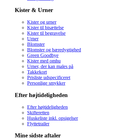
Kister & Urner
Kister og urner
Kister til bisættelse
Kister til begravelse
Urner
Blomster
Blomster og bæredygtighed
Green Goodbye
Kister med omhu
Urner, der kan males på
Takkekort
Prisliste udspecificeret
Personlige smykker
Efter højtideligheden
Efter højtideligheden
Skifteretten
Huskeliste inkl. opsigelser
Flyttetrailer
Mine sidste aftaler