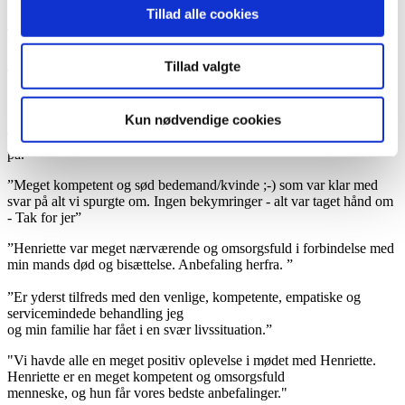
Tillad alle cookies
Jeg vil gerne takke for en helt sublim håndtering lige fra første
kontakt, det har fra start til slut gjort en kæmpe forskel på helt
forløbet omkring min far bortgang.
Tillad valgte
TAK. Morten Thaarup
Af hjertet♥️ tak, vi kunne ikke have klaret os gennem denne svære
Kun nødvendige cookies
tid uden jeres hjælp.
Tusinde tak for jeres uvurderlige hjælp og for jeres måde at være
på.
”Meget kompetent og sød bedemand/kvinde ;-) som var klar med
svar på alt vi spurgte om. Ingen bekymringer - alt var taget hånd om
- Tak for jer”
”Henriette var meget nærværende og omsorgsfuld i forbindelse med
min mands død og bisættelse. Anbefaling herfra. ”
”Er yderst tilfreds med den venlige, kompetente, empatiske og
servicemindede behandling jeg
og min familie har fået i en svær livssituation.”
"Vi havde alle en meget positiv oplevelse i mødet med Henriette.
Henriette er en meget kompetent og omsorgsfuld
menneske, og hun får vores bedste anbefalinger."