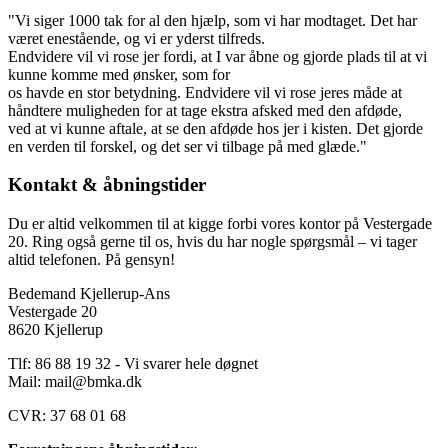
"Vi siger 1000 tak for al den hjælp, som vi har modtaget. Det har
været enestående, og vi er yderst tilfreds.
Endvidere vil vi rose jer fordi, at I var åbne og gjorde plads til at vi
kunne komme med ønsker, som for
os havde en stor betydning. Endvidere vil vi rose jeres måde at
håndtere muligheden for at tage ekstra afsked med den afdøde,
ved at vi kunne aftale, at se den afdøde hos jer i kisten. Det gjorde
en verden til forskel, og det ser vi tilbage på med glæde."
Kontakt & åbningstider
Du er altid velkommen til at kigge forbi vores kontor på Vestergade
20. Ring også gerne til os, hvis du har nogle spørgsmål – vi tager
altid telefonen. På gensyn!
Bedemand Kjellerup-Ans
Vestergade 20
8620 Kjellerup
Tlf: 86 88 19 32 - Vi svarer hele døgnet
Mail:
mail@bmka.dk
CVR: 37 68 01 68