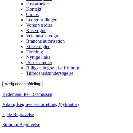
Fast arbejde
Kontakt
Om os
Ledige stillinger
Vores værdier
Rustvogne
Veteran-rustvogn
Branche autorisation
Etiske regler
Foredrag
Nyttige links
Priseksempler
Billigste begravelse i Viborg
Tilfredshedsundersøgelse
Vælg anden afdeling
Bedemand Per Rasmussen
Viborg Begravelsesforretning (bykontor)
Tjele Begravelse
Stoholm Begravelse