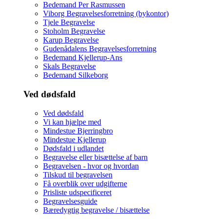
Bedemand Per Rasmussen
Viborg Begravelsesforretning (bykontor)
Tjele Begravelse
Stoholm Begravelse
Karup Begravelse
Gudenådalens Begravelsesforretning
Bedemand Kjellerup-Ans
Skals Begravelse
Bedemand Silkeborg
Ved dødsfald
Ved dødsfald
Vi kan hjælpe med
Mindestue Bjerringbro
Mindestue Kjellerup
Dødsfald i udlandet
Begravelse eller bisættelse af barn
Begravelsen - hvor og hvordan
Tilskud til begravelsen
Få overblik over udgifterne
Prisliste udspecificeret
Begravelsesguide
Bæredygtig begravelse / bisættelse