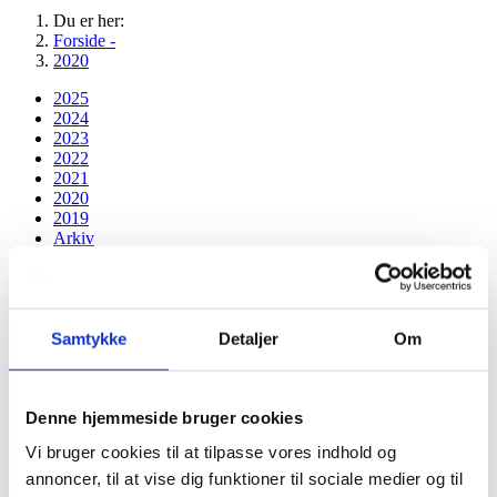
Du er her:
Forside -
2020
2025
2024
2023
2022
2021
2020
2019
Arkiv
Forår
Sommer
Efterår
Vinter
Samtykke
Detaljer
Om
Kundeudtalelser forår 2020
Denne hjemmeside bruger cookies
D. 28.06.2020
Vi bruger cookies til at tilpasse vores indhold og
”Utrolig kompetent, professionel, empatisk og forståede bedemand.
annoncer, til at vise dig funktioner til sociale medier og til
Der var god tid og rum, så vi følte os trygge ved det hele”.