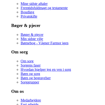
Mine sidste aftaler
Fremtidsfuldmagt og testamente
Boudlæg
Privatskifte
Bøger & pjecer
Bøger & pjecer
Min sidste vilje
Børnebog - Vågner Farmor igen
Om sorg
Om sorg
Sorgens faser
Hvordan hjælper jeg en ven i sorg
Børn og sorg
Børn og begravelser
Sorggrupper
Om os
Medarbejdere
Fast arbejde