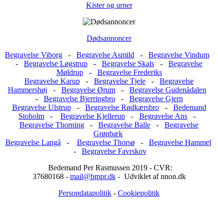
Kister og urner
Dødsannoncer
Begravelse Viborg
-
Begravelse Asmild
-
Begravelse Vindum
-
Begravelse Løgstrup
-
Begravelse Skals
-
Begravelse
Møldrup
-
Begravelse Frederiks
Begravelse Karup
-
Begravelse Tjele
-
Begravelse
Hammershøj
-
Begravelse Ørum
-
Begravelse Gudenådalen
-
Begravelse Bjerringbro
-
Begravelse Gjern
Begravelse Ulstrup
-
Begravelse Rødkærsbro
-
Bedemand
Stoholm
-
Begravelse Kjellerup
-
Begravelse Ans
-
Begravelse Thorning
-
Begravelse Balle
-
Begravelse
Grønbæk
Begravelse Langå
-
Begravelse Thorsø
-
Begravelse Hammel
-
Begravelse Favrskov
Bedemand Per Rasmussen 2019 - CVR:
37680168 -
mail@bmpr.dk
- Udviklet af nnon.dk
Persondatapolitik
-
Cookiepolitik