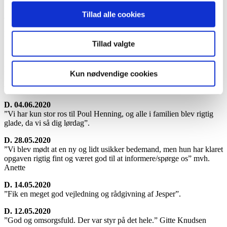
respekt ved udsyngningen af min mor, og efterfølgende en smuk
Tillad alle cookies
arrangere begravelse.” Kirsten
D. 04.06.2020
”Vi kan kun anbefale jer. I har gjort en stor forskel i vores sorg.
Tillad valgte
Mange tak”
D. 04.06.2020
Kun nødvendige cookies
”Helt igennem professionelt forløb med god rådgivning og
vejledning – tak!”
D. 04.06.2020
”Vi har kun stor ros til Poul Henning, og alle i familien blev rigtig
glade, da vi så dig lørdag”.
D. 28.05.2020
”Vi blev mødt at en ny og lidt usikker bedemand, men hun har klaret
opgaven rigtig fint og været god til at informere/spørge os” mvh.
Anette
D. 14.05.2020
”Fik en meget god vejledning og rådgivning af Jesper”.
D. 12.05.2020
”God og omsorgsfuld. Der var styr på det hele.” Gitte Knudsen