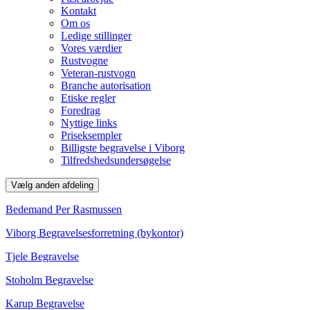
Kontakt
Om os
Ledige stillinger
Vores værdier
Rustvogne
Veteran-rustvogn
Branche autorisation
Etiske regler
Foredrag
Nyttige links
Priseksempler
Billigste begravelse i Viborg
Tilfredshedsundersøgelse
Vælg anden afdeling
Bedemand Per Rasmussen
Viborg Begravelsesforretning (bykontor)
Tjele Begravelse
Stoholm Begravelse
Karup Begravelse