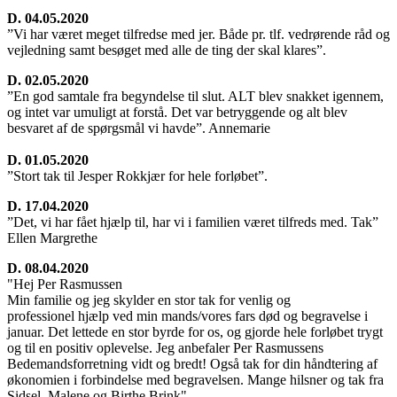
D. 04.05.2020
”Vi har været meget tilfredse med jer. Både pr. tlf. vedrørende råd og
vejledning samt besøget med alle de ting der skal klares”.
D. 02.05.2020
”En god samtale fra begyndelse til slut. ALT blev snakket igennem,
og intet var umuligt at forstå. Det var betryggende og alt blev
besvaret af de spørgsmål vi havde”. Annemarie
D. 01.05.2020
”Stort tak til Jesper Rokkjær for hele forløbet”.
D. 17.04.2020
”Det, vi har fået hjælp til, har vi i familien været tilfreds med. Tak”
Ellen Margrethe
D. 08.04.2020
"Hej Per Rasmussen
Min familie og jeg skylder en stor tak for venlig og
professionel hjælp ved min mands/vores fars død og begravelse i
januar. Det lettede en stor byrde for os, og gjorde hele forløbet trygt
og til en positiv oplevelse. Jeg anbefaler Per Rasmussens
Bedemandsforretning vidt og bredt! Også tak for din håndtering af
økonomien i forbindelse med begravelsen. Mange hilsner og tak fra
Sidsel, Malene og Birthe Brink"