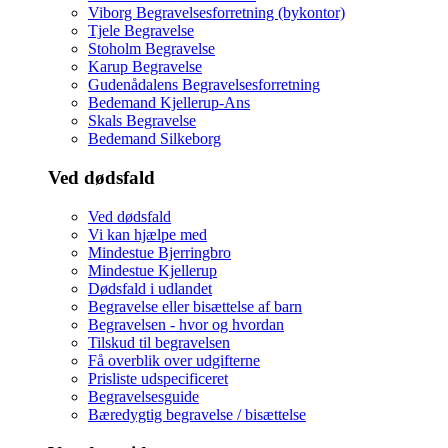
Viborg Begravelsesforretning (bykontor)
Tjele Begravelse
Stoholm Begravelse
Karup Begravelse
Gudenådalens Begravelsesforretning
Bedemand Kjellerup-Ans
Skals Begravelse
Bedemand Silkeborg
Ved dødsfald
Ved dødsfald
Vi kan hjælpe med
Mindestue Bjerringbro
Mindestue Kjellerup
Dødsfald i udlandet
Begravelse eller bisættelse af barn
Begravelsen - hvor og hvordan
Tilskud til begravelsen
Få overblik over udgifterne
Prisliste udspecificeret
Begravelsesguide
Bæredygtig begravelse / bisættelse