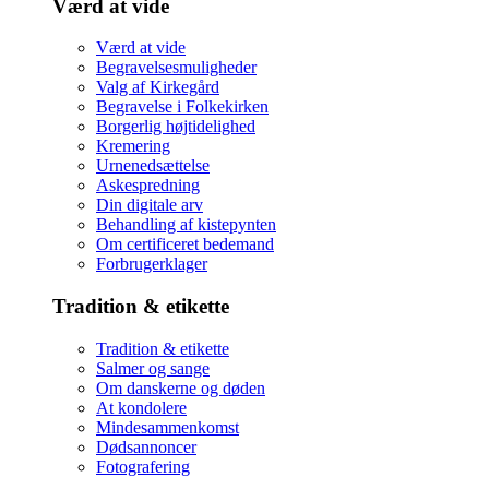
Værd at vide
Værd at vide
Begravelsesmuligheder
Valg af Kirkegård
Begravelse i Folkekirken
Borgerlig højtidelighed
Kremering
Urnenedsættelse
Askespredning
Din digitale arv
Behandling af kistepynten
Om certificeret bedemand
Forbrugerklager
Tradition & etikette
Tradition & etikette
Salmer og sange
Om danskerne og døden
At kondolere
Mindesammenkomst
Dødsannoncer
Fotografering