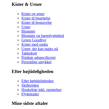
Kister & Urner
Kister og urner
Kister til bisættelse
Kister til begravelse
Urner
Blomster
Blomster og bæredygtighed
Green Goodbye
Kister med omhu
Urner, der kan males på
Takkekort
Prisliste udspecificeret
Personlige smykker
Efter højtideligheden
Efter højtideligheden
Skifteretten
Huskeliste inkl. opsigelser
Flyttetrailer
Mine sidste aftaler