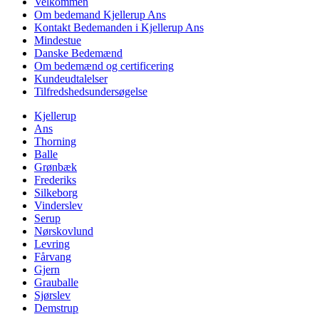
Velkommen
Om bedemand Kjellerup Ans
Kontakt Bedemanden i Kjellerup Ans
Mindestue
Danske Bedemænd
Om bedemænd og certificering
Kundeudtalelser
Tilfredshedsundersøgelse
Kjellerup
Ans
Thorning
Balle
Grønbæk
Frederiks
Silkeborg
Vinderslev
Serup
Nørskovlund
Levring
Fårvang
Gjern
Grauballe
Sjørslev
Demstrup