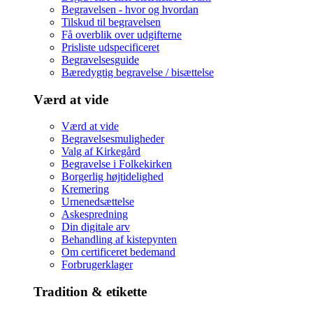
Begravelsen - hvor og hvordan
Tilskud til begravelsen
Få overblik over udgifterne
Prisliste udspecificeret
Begravelsesguide
Bæredygtig begravelse / bisættelse
Værd at vide
Værd at vide
Begravelsesmuligheder
Valg af Kirkegård
Begravelse i Folkekirken
Borgerlig højtidelighed
Kremering
Urnenedsættelse
Askespredning
Din digitale arv
Behandling af kistepynten
Om certificeret bedemand
Forbrugerklager
Tradition & etikette