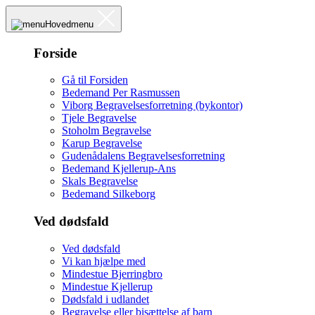
Hovedmenu
Forside
Gå til Forsiden
Bedemand Per Rasmussen
Viborg Begravelsesforretning (bykontor)
Tjele Begravelse
Stoholm Begravelse
Karup Begravelse
Gudenådalens Begravelsesforretning
Bedemand Kjellerup-Ans
Skals Begravelse
Bedemand Silkeborg
Ved dødsfald
Ved dødsfald
Vi kan hjælpe med
Mindestue Bjerringbro
Mindestue Kjellerup
Dødsfald i udlandet
Begravelse eller bisættelse af barn