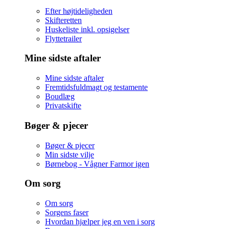
Efter højtideligheden
Skifteretten
Huskeliste inkl. opsigelser
Flyttetrailer
Mine sidste aftaler
Mine sidste aftaler
Fremtidsfuldmagt og testamente
Boudlæg
Privatskifte
Bøger & pjecer
Bøger & pjecer
Min sidste vilje
Børnebog - Vågner Farmor igen
Om sorg
Om sorg
Sorgens faser
Hvordan hjælper jeg en ven i sorg