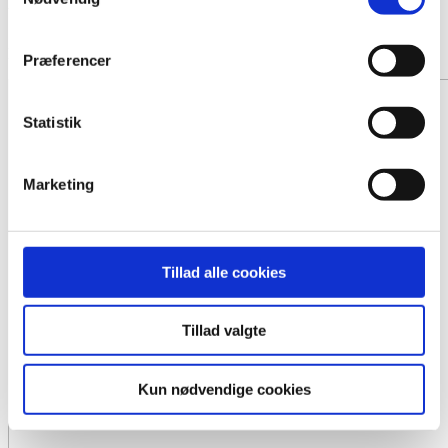
Urne Heim Blå
Fra 1290,- DKK
Præferencer
Statistik
Marketing
Tillad alle cookies
Tillad valgte
Kun nødvendige cookies