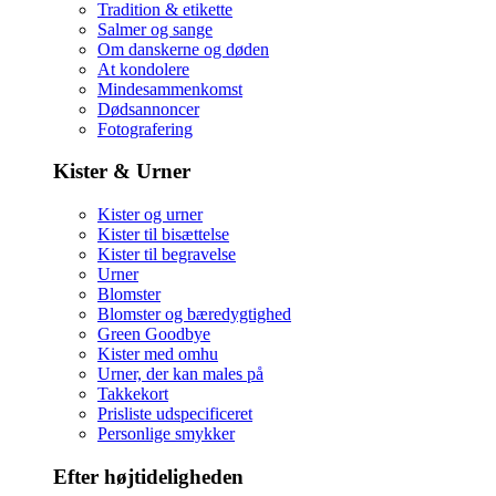
Tradition & etikette
Salmer og sange
Om danskerne og døden
At kondolere
Mindesammenkomst
Dødsannoncer
Fotografering
Kister & Urner
Kister og urner
Kister til bisættelse
Kister til begravelse
Urner
Blomster
Blomster og bæredygtighed
Green Goodbye
Kister med omhu
Urner, der kan males på
Takkekort
Prisliste udspecificeret
Personlige smykker
Efter højtideligheden