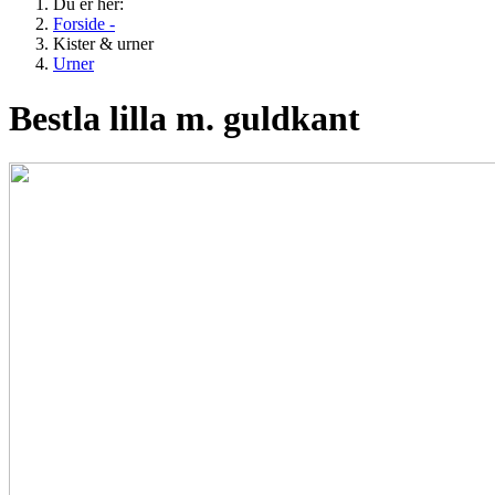
Du er her:
Forside -
Kister & urner
Urner
Bestla lilla m. guldkant