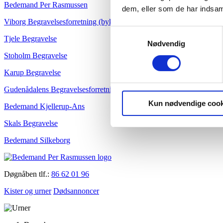
Bedemand Per Rasmussen
dem, eller som de har indsaml
Viborg Begravelsesforretning (bykontor)
Samtykkevalg
Tjele Begravelse
Nødvendig
Stoholm Begravelse
Karup Begravelse
Gudenådalens Begravelsesforretning
Kun nødvendige cook
Bedemand Kjellerup-Ans
Skals Begravelse
Bedemand Silkeborg
Døgnåben tlf.:
86 62 01 96
Kister og urner
Dødsannoncer