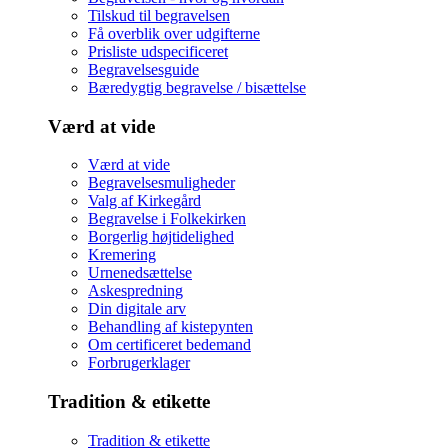
Tilskud til begravelsen
Få overblik over udgifterne
Prisliste udspecificeret
Begravelsesguide
Bæredygtig begravelse / bisættelse
Værd at vide
Værd at vide
Begravelsesmuligheder
Valg af Kirkegård
Begravelse i Folkekirken
Borgerlig højtidelighed
Kremering
Urnenedsættelse
Askespredning
Din digitale arv
Behandling af kistepynten
Om certificeret bedemand
Forbrugerklager
Tradition & etikette
Tradition & etikette