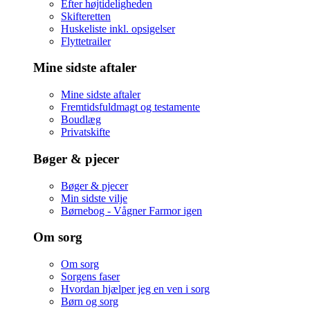
Efter højtideligheden
Skifteretten
Huskeliste inkl. opsigelser
Flyttetrailer
Mine sidste aftaler
Mine sidste aftaler
Fremtidsfuldmagt og testamente
Boudlæg
Privatskifte
Bøger & pjecer
Bøger & pjecer
Min sidste vilje
Børnebog - Vågner Farmor igen
Om sorg
Om sorg
Sorgens faser
Hvordan hjælper jeg en ven i sorg
Børn og sorg