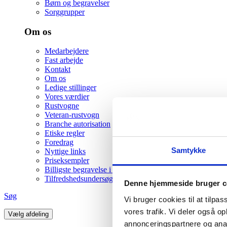
Børn og begravelser
Sorggrupper
Om os
Medarbejdere
Fast arbejde
Kontakt
Om os
Ledige stillinger
Vores værdier
Rustvogne
Veteran-rustvogn
Branche autorisation
Etiske regler
Foredrag
Samtykke
Nyttige links
Priseksempler
Billigste begravelse i Viborg
Tilfredshedsundersøgelse
Denne hjemmeside bruger c
Søg
Vi bruger cookies til at tilpas
vores trafik. Vi deler også 
Vælg afdeling
annonceringspartnere og anal