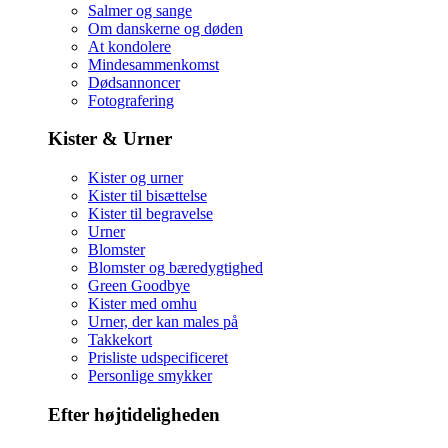
Salmer og sange
Om danskerne og døden
At kondolere
Mindesammenkomst
Dødsannoncer
Fotografering
Kister & Urner
Kister og urner
Kister til bisættelse
Kister til begravelse
Urner
Blomster
Blomster og bæredygtighed
Green Goodbye
Kister med omhu
Urner, der kan males på
Takkekort
Prisliste udspecificeret
Personlige smykker
Efter højtideligheden