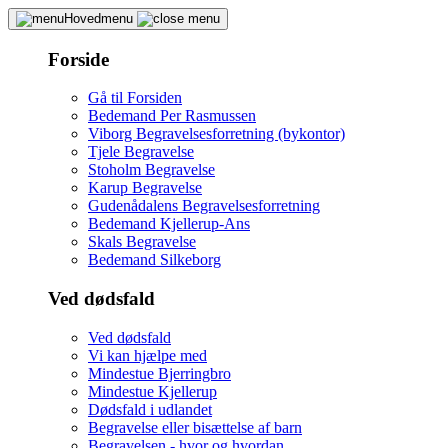
Hovedmenu
Forside
Gå til Forsiden
Bedemand Per Rasmussen
Viborg Begravelsesforretning (bykontor)
Tjele Begravelse
Stoholm Begravelse
Karup Begravelse
Gudenådalens Begravelsesforretning
Bedemand Kjellerup-Ans
Skals Begravelse
Bedemand Silkeborg
Ved dødsfald
Ved dødsfald
Vi kan hjælpe med
Mindestue Bjerringbro
Mindestue Kjellerup
Dødsfald i udlandet
Begravelse eller bisættelse af barn
Begravelsen - hvor og hvordan