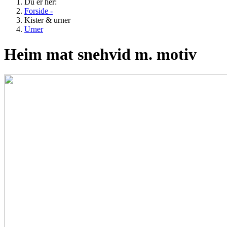
Du er her:
Forside -
Kister & urner
Urner
Heim mat snehvid m. motiv