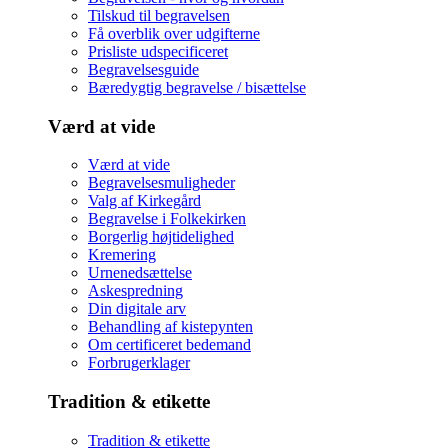
Tilskud til begravelsen
Få overblik over udgifterne
Prisliste udspecificeret
Begravelsesguide
Bæredygtig begravelse / bisættelse
Værd at vide
Værd at vide
Begravelsesmuligheder
Valg af Kirkegård
Begravelse i Folkekirken
Borgerlig højtidelighed
Kremering
Urnenedsættelse
Askespredning
Din digitale arv
Behandling af kistepynten
Om certificeret bedemand
Forbrugerklager
Tradition & etikette
Tradition & etikette