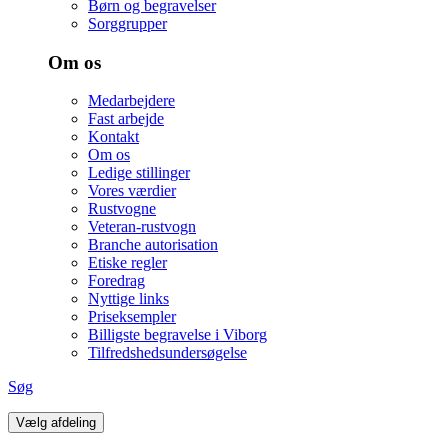
Børn og begravelser
Sorggrupper
Om os
Medarbejdere
Fast arbejde
Kontakt
Om os
Ledige stillinger
Vores værdier
Rustvogne
Veteran-rustvogn
Branche autorisation
Etiske regler
Foredrag
Nyttige links
Priseksempler
Billigste begravelse i Viborg
Tilfredshedsundersøgelse
Søg
Vælg afdeling