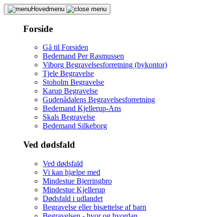
Hovedmenu
Forside
Gå til Forsiden
Bedemand Per Rasmussen
Viborg Begravelsesforretning (bykontor)
Tjele Begravelse
Stoholm Begravelse
Karup Begravelse
Gudenådalens Begravelsesforretning
Bedemand Kjellerup-Ans
Skals Begravelse
Bedemand Silkeborg
Ved dødsfald
Ved dødsfald
Vi kan hjælpe med
Mindestue Bjerringbro
Mindestue Kjellerup
Dødsfald i udlandet
Begravelse eller bisættelse af barn
Begravelsen - hvor og hvordan