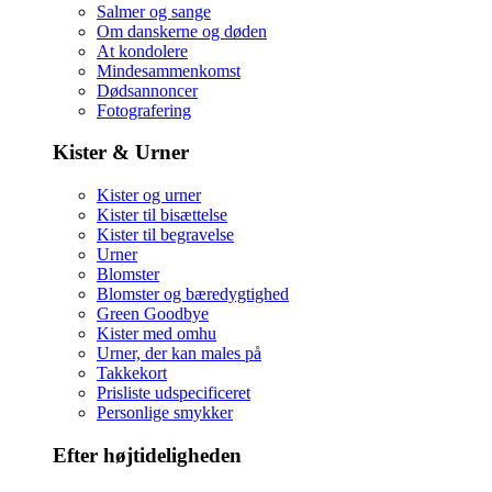
Salmer og sange
Om danskerne og døden
At kondolere
Mindesammenkomst
Dødsannoncer
Fotografering
Kister & Urner
Kister og urner
Kister til bisættelse
Kister til begravelse
Urner
Blomster
Blomster og bæredygtighed
Green Goodbye
Kister med omhu
Urner, der kan males på
Takkekort
Prisliste udspecificeret
Personlige smykker
Efter højtideligheden