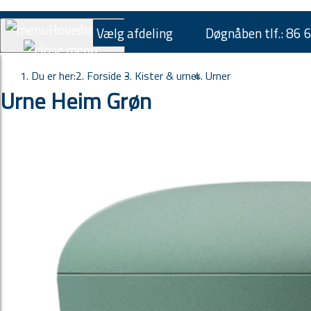
Hovedmenu
Vælg afdeling
Døgnåben tlf.:
86 
Du er her:
Forside -
Kister & urner
Urner
Urne Heim Grøn