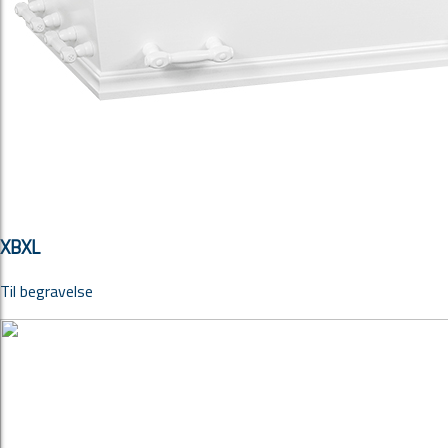
XBXL
Til begravelse