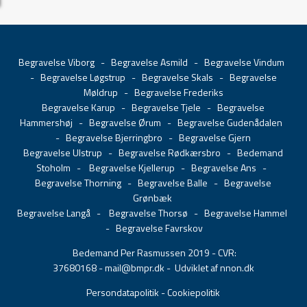
Begravelse Viborg
-
Begravelse Asmild
-
Begravelse Vindum
-
Begravelse Løgstrup
-
Begravelse Skals
-
Begravelse
Møldrup
-
Begravelse Frederiks
Begravelse Karup
-
Begravelse Tjele
-
Begravelse
Hammershøj
-
Begravelse Ørum
-
Begravelse Gudenådalen
-
Begravelse Bjerringbro
-
Begravelse Gjern
Begravelse Ulstrup
-
Begravelse Rødkærsbro
-
Bedemand
Stoholm
-
Begravelse Kjellerup
-
Begravelse Ans
-
Begravelse Thorning
-
Begravelse Balle
-
Begravelse
Grønbæk
Begravelse Langå
-
Begravelse Thorsø
-
Begravelse Hammel
-
Begravelse Favrskov
Bedemand Per Rasmussen 2019 - CVR:
37680168 -
mail@bmpr.dk
- Udviklet af nnon.dk
Persondatapolitik
-
Cookiepolitik