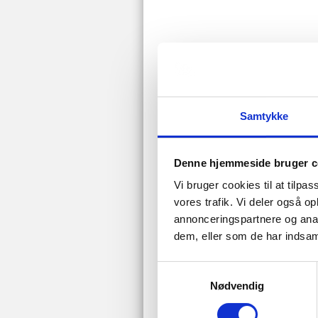
Samtykke
Denne hjemmeside bruger c
Vi bruger cookies til at tilpas
vores trafik. Vi deler også 
Du er her - Kister & U
annonceringspartnere og anal
dem, eller som de har indsaml
Kister og urner
Kis
Urner
Blo
Samtykkevalg
Nødvendig
Green Goodbye
Kis