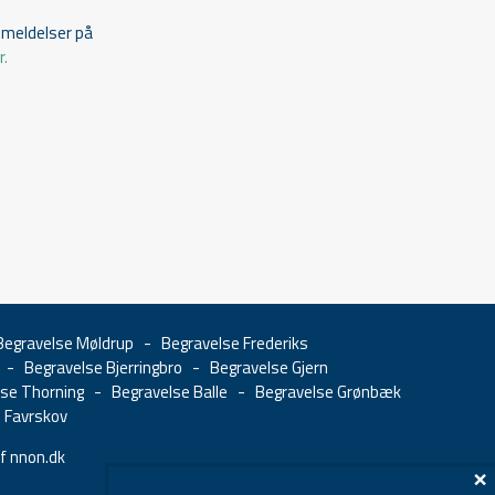
meldelser på
r.
Begravelse Møldrup
-
Begravelse Frederiks
-
Begravelse Bjerringbro
-
Begravelse Gjern
lse Thorning
-
Begravelse Balle
-
Begravelse Grønbæk
 Favrskov
f nnon.dk
×