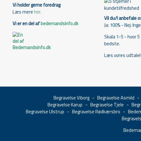
Vi holder gerne foredrag
Læs mere
her.
Vil du/I anbefale o
Vi er en del af
bedemandsinfo.dk
Ja: 100% - Nej: Ing
Skala 1-5 - hvor 5
bedste.
Læs vores udtalel
Begravelse Viborg
-
Begravelse Asmild
Begravelse Karup
-
Begravelse Tjele
-
Begr
Begravelse Ulstrup
-
Begravelse Rødkærsbro
-
Bedem
Begravel
Bedeman