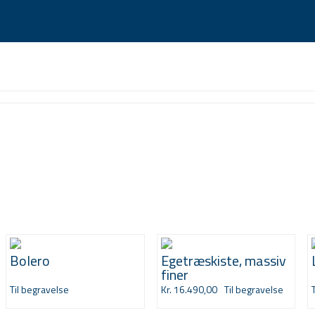
ister & urner
Kister til begravelse
Bolero
Egetræskiste, massiv
finer
Til begravelse
Kr. 16.490,00
Til begravelse