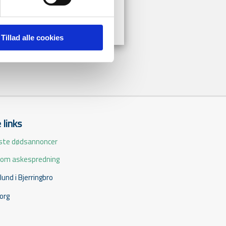
 Vi har døgnåbent !
Tillad alle cookies
 links
ste dødsannoncer
 om askespredning
und i Bjerringbro
borg