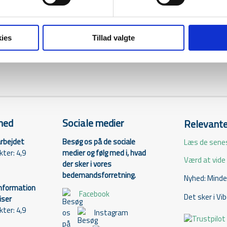
sliste udspecificeret
Personlige smykker
Kontakt os -
ies
Tillad valgte
hed
Sociale medier
Relevante
rbejdet
Besøg os på de sociale
Læs de sene
ter: 4,9
medier og følg med i, hvad
Værd at vide
der sker i vores
bedemandsforretning.
Nyhed: Mindel
information
Facebook
Det sker i Vi
iser
ter: 4,9
Instagram