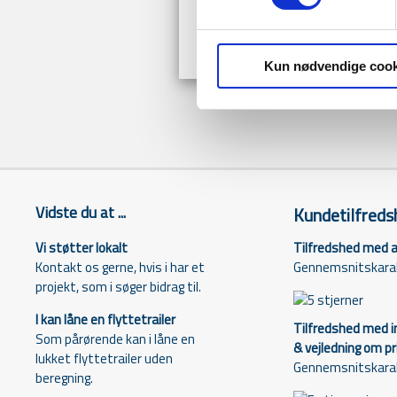
Takkekort
Pri
Kun nødvendige cook
Vidste du at ...
Kundetilfreds
Tilfredshed med a
Vi støtter lokalt
Gennemsnitskarak
Kontakt os gerne, hvis i har et
projekt, som i søger bidrag til.
I kan låne en flyttetrailer
Tilfredshed med 
Som pårørende kan i låne en
& vejledning om pr
lukket flyttetrailer uden
Gennemsnitskarak
beregning.