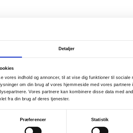
Detaljer
ookies
se vores indhold og annoncer, til at vise dig funktioner til sociale
oplysninger om din brug af vores hjemmeside med vores partnere i
rner
Søger d
ysepartnere. Vores partnere kan kombinere disse data med andr
et fra din brug af deres tjenester.
ter til bisættelse
Kister til begravelse
Gå til forsid
mster
Blomster og bæredygtighed
Hvad sker d
Præferencer
Statistik
ter med omhu
Urner, der kan males på
Hvad koster