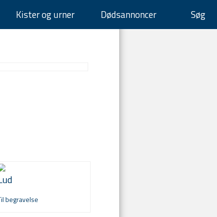
Kister og urner
Dødsannoncer
Søg
Lud
Til begravelse