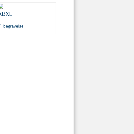
XBXL
Til begravelse