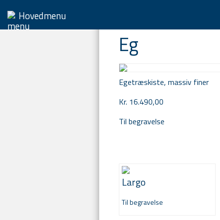
Du er her:
Forside -
K
Hovedmenu
Eg
Egetræskiste, massiv finer
Kr. 16.490,00
Til begravelse
Largo
Til begravelse