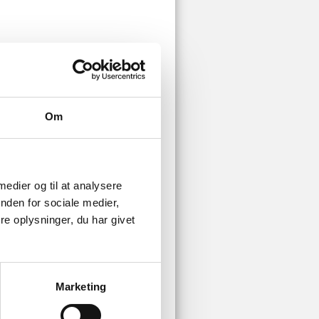
Om
 medier og til at analysere
nden for sociale medier,
u noget andet?
e oplysninger, du har givet
en
er når nogen dør?
Marketing
 en begravelse?