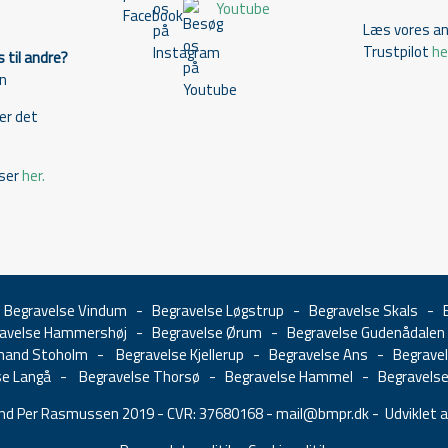
Youtube
Læs vores an
Trustpilot
he
s til andre?
en
 er det
ser
her.
-
Begravelse Vindum
-
Begravelse Løgstrup
-
Begravelse Skals
-
avelse Hammershøj
-
Begravelse Ørum
-
Begravelse Gudenådalen
and Stoholm
-
Begravelse Kjellerup
-
Begravelse Ans
-
Begrave
se Langå
-
Begravelse Thorsø
-
Begravelse Hammel
-
Begravelse
d Per Rasmussen 2019 - CVR: 37680168 -
mail@bmpr.dk
- Udviklet a