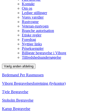
Kontakt
Om os
Ledige stillinger
Vores værdier
Rustvogne
Veteran-rustvogn
Branche autorisation
Etiske regler
Foredrag
Nyttige links
Priseksempler
Billigste begravelse i Viborg
Tilfredshedsundersøgelse
Vælg anden afdeling
Bedemand Per Rasmussen
Viborg Begravelsesforretning (bykontor)
Tjele Begravelse
Stoholm Begravelse
Karup Begravelse