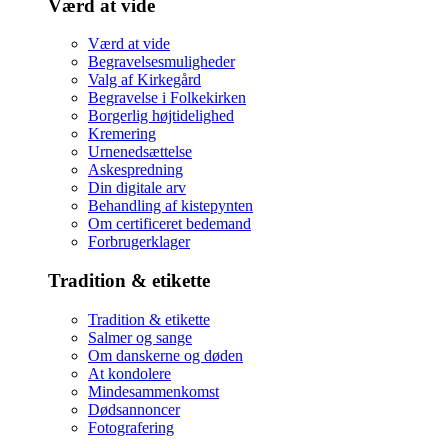
Værd at vide
Værd at vide
Begravelsesmuligheder
Valg af Kirkegård
Begravelse i Folkekirken
Borgerlig højtidelighed
Kremering
Urnenedsættelse
Askespredning
Din digitale arv
Behandling af kistepynten
Om certificeret bedemand
Forbrugerklager
Tradition & etikette
Tradition & etikette
Salmer og sange
Om danskerne og døden
At kondolere
Mindesammenkomst
Dødsannoncer
Fotografering