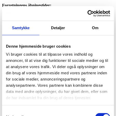
Forretningens åbningstider:
Efter aftale.
Kontakt
Samtykke
Detaljer
Om
Stoholm Begravelse
Vestergade 14
7850 Stoholm
Denne hjemmeside bruger cookies
Telefon
97 54 11 00
Vi bruger cookies til at tilpasse vores indhold og
E-mail:
mail@bmpr.dk
annoncer, til at vise dig funktioner til sociale medier og til
Cvr-nr. 37 68 01 68
at analysere vores trafik. Vi deler også oplysninger om
din brug af vores hjemmeside med vores partnere inden
for sociale medier, annonceringspartnere og
analysepartnere. Vores partnere kan kombinere disse
data med andre oplysninger, du har givet dem, eller som
Se vores lokation
her.
de har indsamlet fra din brug af deres tjenester.
Vidste du at ...
Samtykkevalg
Vi støtter lokalt