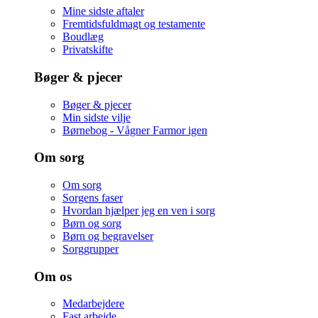
Mine sidste aftaler
Fremtidsfuldmagt og testamente
Boudlæg
Privatskifte
Bøger & pjecer
Bøger & pjecer
Min sidste vilje
Børnebog - Vågner Farmor igen
Om sorg
Om sorg
Sorgens faser
Hvordan hjælper jeg en ven i sorg
Børn og sorg
Børn og begravelser
Sorggrupper
Om os
Medarbejdere
Fast arbejde