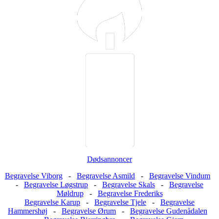
Dødsannoncer
Begravelse Viborg
-
Begravelse Asmild
-
Begravelse Vindum
-
Begravelse Løgstrup
-
Begravelse Skals
-
Begravelse
Møldrup
-
Begravelse Frederiks
Begravelse Karup
-
Begravelse Tjele
-
Begravelse
Hammershøj
-
Begravelse Ørum
-
Begravelse Gudenådalen