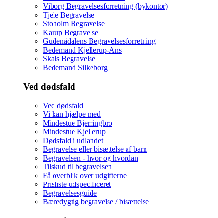
Viborg Begravelsesforretning (bykontor)
Tjele Begravelse
Stoholm Begravelse
Karup Begravelse
Gudenådalens Begravelsesforretning
Bedemand Kjellerup-Ans
Skals Begravelse
Bedemand Silkeborg
Ved dødsfald
Ved dødsfald
Vi kan hjælpe med
Mindestue Bjerringbro
Mindestue Kjellerup
Dødsfald i udlandet
Begravelse eller bisættelse af barn
Begravelsen - hvor og hvordan
Tilskud til begravelsen
Få overblik over udgifterne
Prisliste udspecificeret
Begravelsesguide
Bæredygtig begravelse / bisættelse