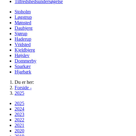
Tilfredshedsundersøgelse
Stoholm
Løgstrup
Mønsted
Daubjerg
Sjørup
Haderup
Vridsted
Kjeldbjerg
Højslev
Dommerby
Sparkær
Hjarbæk
Du er her:
Forside -
2025
2025
2024
2023
2022
2021
2020