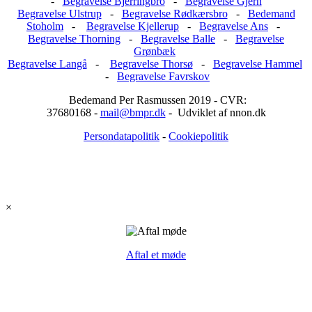
-
Begravelse Bjerringbro
-
Begravelse Gjern
Begravelse Ulstrup
-
Begravelse Rødkærsbro
-
Bedemand
Stoholm
-
Begravelse Kjellerup
-
Begravelse Ans
-
Begravelse Thorning
-
Begravelse Balle
-
Begravelse
Grønbæk
Begravelse Langå
-
Begravelse Thorsø
-
Begravelse Hammel
-
Begravelse Favrskov
Bedemand Per Rasmussen 2019 - CVR:
37680168 -
mail@bmpr.dk
- Udviklet af nnon.dk
Persondatapolitik
-
Cookiepolitik
×
Aftal et møde