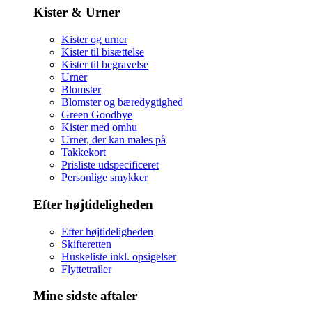
Kister & Urner
Kister og urner
Kister til bisættelse
Kister til begravelse
Urner
Blomster
Blomster og bæredygtighed
Green Goodbye
Kister med omhu
Urner, der kan males på
Takkekort
Prisliste udspecificeret
Personlige smykker
Efter højtideligheden
Efter højtideligheden
Skifteretten
Huskeliste inkl. opsigelser
Flyttetrailer
Mine sidste aftaler