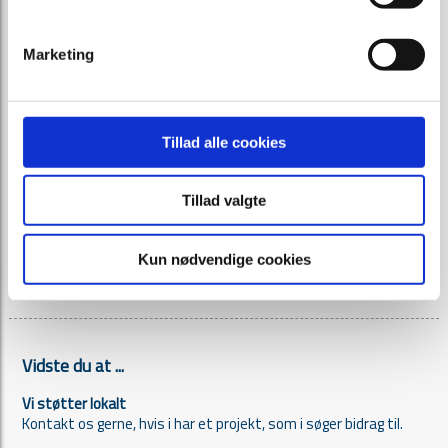
Vestergade 14
7850 Stoholm
Marketing
Telefon
97 54 11 00
E-mail:
mail@bmpr.dk
Cvr-nr. 37 68 01 68
Tillad alle cookies
Tillad valgte
Kun nødvendige cookies
Se vores lokation
her.
Vidste du at ...
Vi støtter lokalt
Kontakt os gerne, hvis i har et projekt, som i søger bidrag til.