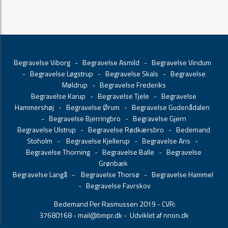
Begravelse Viborg
-
Begravelse Asmild
-
Begravelse Vindum
-
Begravelse Løgstrup
-
Begravelse Skals
-
Begravelse
Møldrup
-
Begravelse Frederiks
Begravelse Karup
-
Begravelse Tjele
-
Begravelse
Hammershøj
-
Begravelse Ørum
-
Begravelse Gudenådalen
-
Begravelse Bjerringbro
-
Begravelse Gjern
Begravelse Ulstrup
-
Begravelse Rødkærsbro
-
Bedemand
Stoholm
-
Begravelse Kjellerup
-
Begravelse Ans
-
Begravelse Thorning
-
Begravelse Balle
-
Begravelse
Grønbæk
Begravelse Langå
-
Begravelse Thorsø
-
Begravelse Hammel
-
Begravelse Favrskov
Bedemand Per Rasmussen 2019 - CVR:
37680168 -
mail@bmpr.dk
- Udviklet af nnon.dk