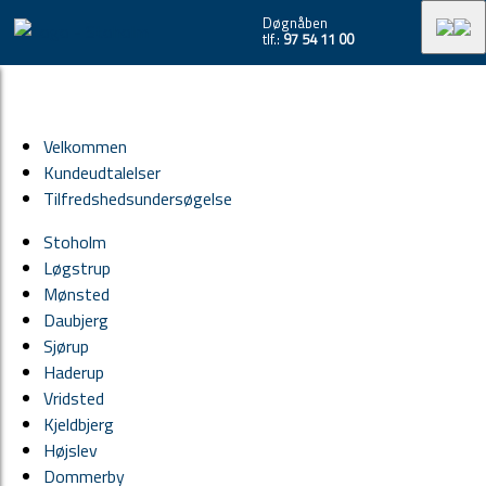
Døgnåben
bedemand-per-rasmussen-stoholm-frontbanner-ny.jpg
tlf.:
97 54 11 00
Velkommen
Kundeudtalelser
Tilfredshedsundersøgelse
Stoholm
Løgstrup
Mønsted
Daubjerg
Sjørup
Haderup
Vridsted
Kjeldbjerg
Højslev
Dommerby