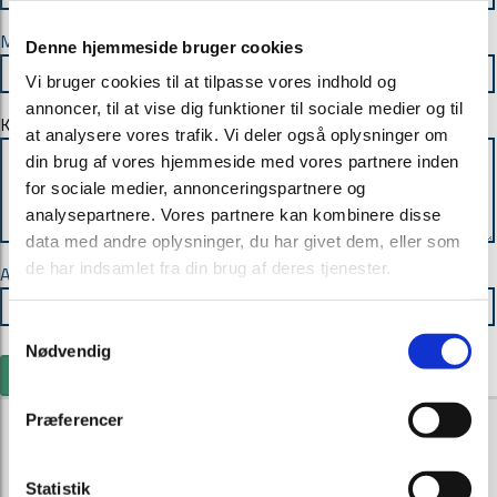
Mail:
Denne hjemmeside bruger cookies
Vi bruger cookies til at tilpasse vores indhold og
annoncer, til at vise dig funktioner til sociale medier og til
Kommentar
at analysere vores trafik. Vi deler også oplysninger om
din brug af vores hjemmeside med vores partnere inden
for sociale medier, annonceringspartnere og
analysepartnere. Vores partnere kan kombinere disse
data med andre oplysninger, du har givet dem, eller som
de har indsamlet fra din brug af deres tjenester.
Anti spam: Hvad er 8+8
Samtykkevalg
Nødvendig
Send
Præferencer
Kontakt
Statistik
Stoholm Begravelse