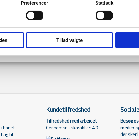
Forretni
Præferencer
Statistik
Efter aft
ies
Tillad valgte
Kundetilfredshed
Social
Tilfredshed med arbejdet
Besøg os 
Gennemsnitskarakter: 4,9
medier og
i har et
der sker 
rag til.