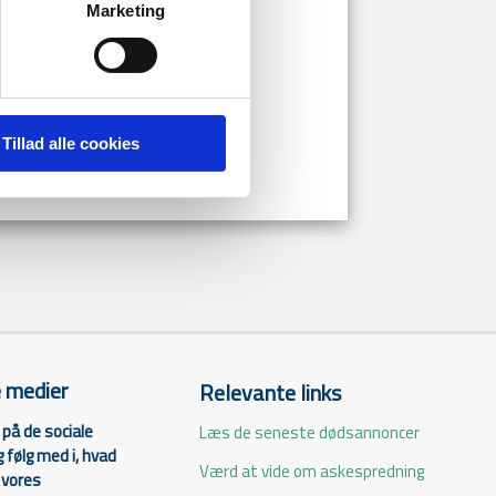
ngens åbningstider:
Marketing
ale.
Tillad alle cookies
e medier
Relevante links
på de sociale
Læs de seneste dødsannoncer
 følg med i, hvad
Værd at vide om askespredning
i vores