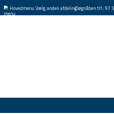
Hovedmenu
Vælg anden afdeling
Døgnåben tlf.:
97 