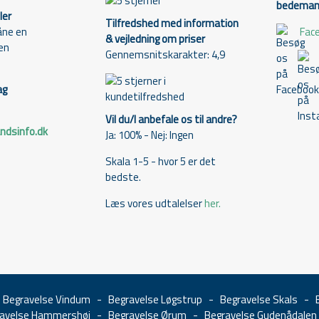
bedemand
ler
Tilfredshed med information
Fac
åne en
& vejledning om priser
den
Gennemsnitskarakter: 4,9
ag
Vil du/I anbefale os til andre?
dsinfo.dk
Ja: 100% - Nej: Ingen
Skala 1-5 - hvor 5 er det
bedste.
Læs vores udtalelser
her.
-
Begravelse Vindum
-
Begravelse Løgstrup
-
Begravelse Skals
-
avelse Hammershøj
-
Begravelse Ørum
-
Begravelse Gudenådalen