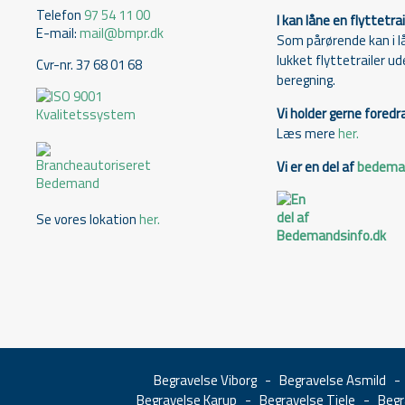
Telefon
97 54 11 00
I kan låne en flyttetrai
E-mail:
mail@bmpr.dk
Som pårørende kan i l
lukket flyttetrailer u
Cvr-nr. 37 68 01 68
beregning.
Vi holder gerne foredr
Læs mere
her.
Vi er en del af
bedeman
Se vores lokation
her.
Begravelse Viborg
-
Begravelse Asmild
Begravelse Karup
-
Begravelse Tjele
-
Begr