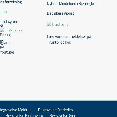
sforretning.
Nyhed: Mindelund i Bjerringbro
ebook
Det sker i Viborg
Instagram
Youtube
Læs vores anmeldelser på
Trustpilot
her.
Begravelse Møldrup
-
Begravelse Frederiks
-
Begravelse Bjerringbro
-
Begravelse Gjern