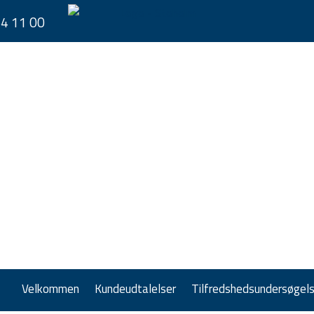
54 11 00
Velkommen
Kundeudtalelser
Tilfredshedsundersøgel