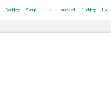
d
Daubjerg
Sjørup
Haderup
Vridsted
Kjeldbjerg
Højsl