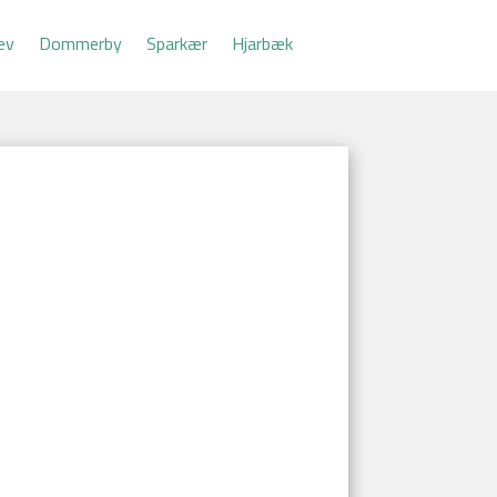
ev
Dommerby
Sparkær
Hjarbæk