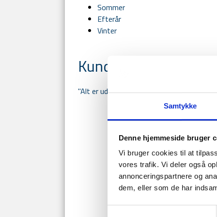
Sommer
Efterår
Vinter
Kundeudtalelser for
"Alt er udført på bedste vis og med stor 
Samtykke
Denne hjemmeside bruger c
Vi bruger cookies til at tilpas
vores trafik. Vi deler også 
annonceringspartnere og anal
dem, eller som de har indsaml
Samtykkevalg