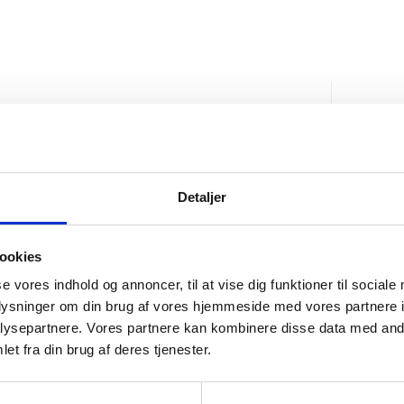
år 2025
Konta
empati. TAK!"
Ring gern
tager al
Detaljer
Stoholm
Vesterg
ookies
7850 St
se vores indhold og annoncer, til at vise dig funktioner til sociale
Kontakt 
oplysninger om din brug af vores hjemmeside med vores partnere i
ysepartnere. Vores partnere kan kombinere disse data med andr
Send os 
et fra din brug af deres tjenester.
CVR:
37 