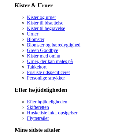
Kister & Urner
Kister og urner
Kister til bisættelse
Kister til begravelse
Urner
Blomster
Blomster og bæredygtighed
Green Goodbye
Kister med omhu
Urner, der kan males på
Takkekort
Prisliste udspecificeret
Personlige smykker
Efter højtideligheden
Efter højtideligheden
Skifteretten
Huskeliste inkl. opsigelser
Flyttetrailer
Mine sidste aftaler