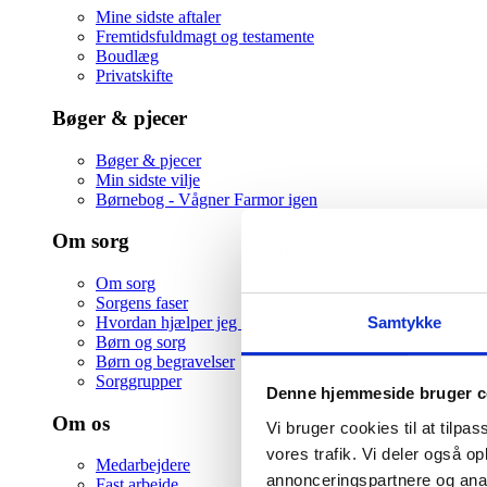
Mine sidste aftaler
Fremtidsfuldmagt og testamente
Boudlæg
Privatskifte
Bøger & pjecer
Bøger & pjecer
Min sidste vilje
Børnebog - Vågner Farmor igen
Om sorg
Om sorg
Sorgens faser
Samtykke
Hvordan hjælper jeg en ven i sorg
Børn og sorg
Børn og begravelser
Sorggrupper
Denne hjemmeside bruger c
Om os
Vi bruger cookies til at tilpas
vores trafik. Vi deler også 
Medarbejdere
annonceringspartnere og anal
Fast arbejde