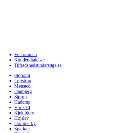
Velkommen
Kundeudtalelser
Tilfredshedsundersøgelse
Stoholm
Løgstrup
Mønsted
Daubjerg
Sjørup
Haderup
Vridsted
Kjeldbjerg
Højslev
Dommerby
Sparkær