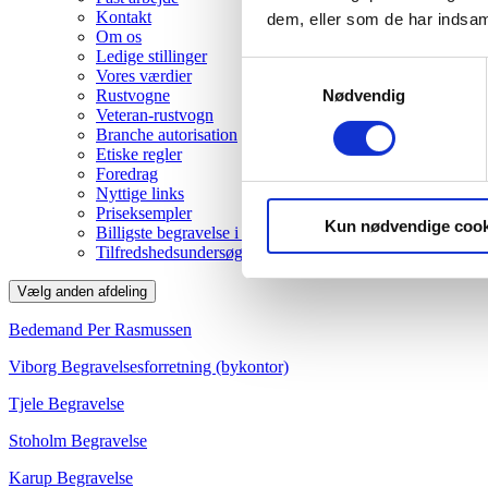
Kontakt
dem, eller som de har indsaml
Om os
Ledige stillinger
Samtykkevalg
Vores værdier
Nødvendig
Rustvogne
Veteran-rustvogn
Branche autorisation
Etiske regler
Foredrag
Nyttige links
Priseksempler
Kun nødvendige cook
Billigste begravelse i Viborg
Tilfredshedsundersøgelse
Vælg anden afdeling
Bedemand Per Rasmussen
Viborg Begravelsesforretning (bykontor)
Tjele Begravelse
Stoholm Begravelse
Karup Begravelse