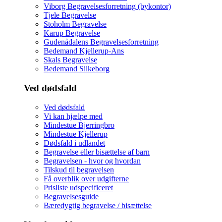
Viborg Begravelsesforretning (bykontor)
Tjele Begravelse
Stoholm Begravelse
Karup Begravelse
Gudenådalens Begravelsesforretning
Bedemand Kjellerup-Ans
Skals Begravelse
Bedemand Silkeborg
Ved dødsfald
Ved dødsfald
Vi kan hjælpe med
Mindestue Bjerringbro
Mindestue Kjellerup
Dødsfald i udlandet
Begravelse eller bisættelse af barn
Begravelsen - hvor og hvordan
Tilskud til begravelsen
Få overblik over udgifterne
Prisliste udspecificeret
Begravelsesguide
Bæredygtig begravelse / bisættelse