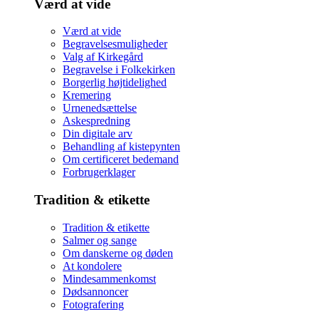
Værd at vide
Værd at vide
Begravelsesmuligheder
Valg af Kirkegård
Begravelse i Folkekirken
Borgerlig højtidelighed
Kremering
Urnenedsættelse
Askespredning
Din digitale arv
Behandling af kistepynten
Om certificeret bedemand
Forbrugerklager
Tradition & etikette
Tradition & etikette
Salmer og sange
Om danskerne og døden
At kondolere
Mindesammenkomst
Dødsannoncer
Fotografering