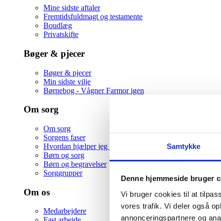
Mine sidste aftaler
Fremtidsfuldmagt og testamente
Boudlæg
Privatskifte
Bøger & pjecer
Bøger & pjecer
Min sidste vilje
Børnebog - Vågner Farmor igen
Om sorg
Om sorg
Sorgens faser
Samtykke
Hvordan hjælper jeg en ven i sorg
Børn og sorg
Børn og begravelser
Sorggrupper
Denne hjemmeside bruger c
Om os
Vi bruger cookies til at tilpas
vores trafik. Vi deler også 
Medarbejdere
annonceringspartnere og anal
Fast arbejde