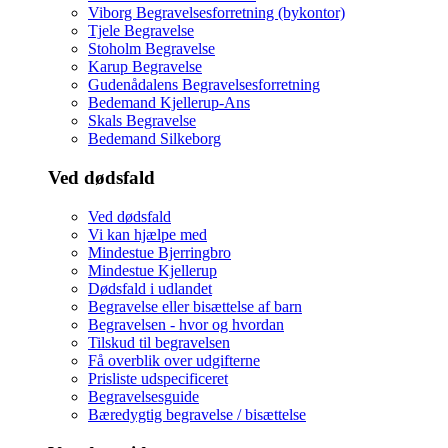
Viborg Begravelsesforretning (bykontor)
Tjele Begravelse
Stoholm Begravelse
Karup Begravelse
Gudenådalens Begravelsesforretning
Bedemand Kjellerup-Ans
Skals Begravelse
Bedemand Silkeborg
Ved dødsfald
Ved dødsfald
Vi kan hjælpe med
Mindestue Bjerringbro
Mindestue Kjellerup
Dødsfald i udlandet
Begravelse eller bisættelse af barn
Begravelsen - hvor og hvordan
Tilskud til begravelsen
Få overblik over udgifterne
Prisliste udspecificeret
Begravelsesguide
Bæredygtig begravelse / bisættelse