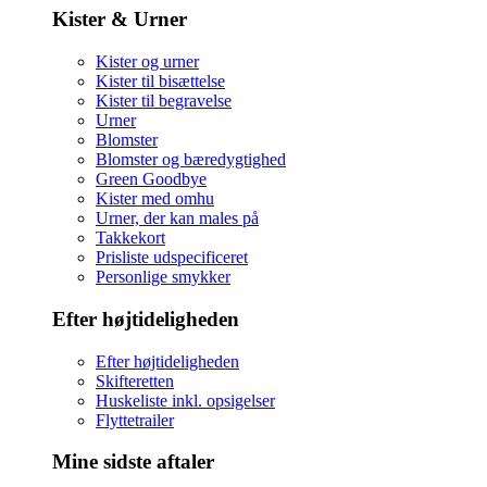
Kister & Urner
Kister og urner
Kister til bisættelse
Kister til begravelse
Urner
Blomster
Blomster og bæredygtighed
Green Goodbye
Kister med omhu
Urner, der kan males på
Takkekort
Prisliste udspecificeret
Personlige smykker
Efter højtideligheden
Efter højtideligheden
Skifteretten
Huskeliste inkl. opsigelser
Flyttetrailer
Mine sidste aftaler