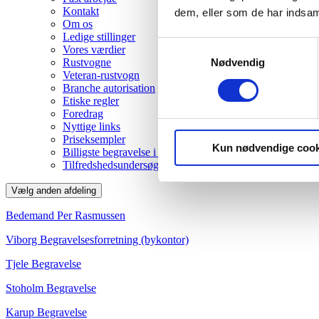
Kontakt
dem, eller som de har indsaml
Om os
Ledige stillinger
Samtykkevalg
Vores værdier
Nødvendig
Rustvogne
Veteran-rustvogn
Branche autorisation
Etiske regler
Foredrag
Nyttige links
Priseksempler
Kun nødvendige cook
Billigste begravelse i Viborg
Tilfredshedsundersøgelse
Vælg anden afdeling
Bedemand Per Rasmussen
Viborg Begravelsesforretning (bykontor)
Tjele Begravelse
Stoholm Begravelse
Karup Begravelse