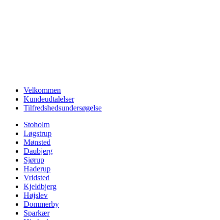
Velkommen
Kundeudtalelser
Tilfredshedsundersøgelse
Stoholm
Løgstrup
Mønsted
Daubjerg
Sjørup
Haderup
Vridsted
Kjeldbjerg
Højslev
Dommerby
Sparkær