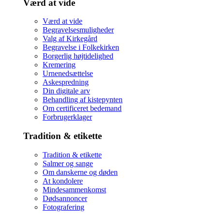
Værd at vide
Værd at vide
Begravelsesmuligheder
Valg af Kirkegård
Begravelse i Folkekirken
Borgerlig højtidelighed
Kremering
Urnenedsættelse
Askespredning
Din digitale arv
Behandling af kistepynten
Om certificeret bedemand
Forbrugerklager
Tradition & etikette
Tradition & etikette
Salmer og sange
Om danskerne og døden
At kondolere
Mindesammenkomst
Dødsannoncer
Fotografering