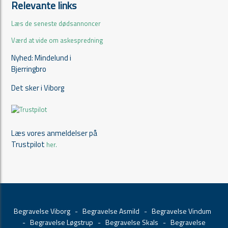
Relevante links
Læs de seneste dødsannoncer
Værd at vide om askespredning
Nyhed: Mindelund i
Bjerringbro
Det sker i Viborg
Læs vores anmeldelser på
Trustpilot
her.
Begravelse Viborg
-
Begravelse Asmild
-
Begravelse Vindum
-
Begravelse Løgstrup
-
Begravelse Skals
-
Begravelse