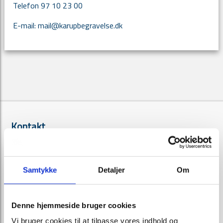
Telefon 97 10 23 00
E-mail:
mail@karupbegravelse.dk
Kontakt
Karup Begravelse
Bredgade 13
7470 Karup
Samtykke
Detaljer
Om
Telefon
97 10 23 00
E-mail:
mail@karupbegravelse.dk
Denne hjemmeside bruger cookies
Cvr-nr. 37 68 01 68
Vi bruger cookies til at tilpasse vores indhold og