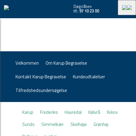
Døgnåben
tlf.:
97 10 23 00
Velkommen
Om Karup Begravelse
Kontakt Karup Begravelse
Kundeudtalelser
Tilfredshedsundersøgelse
Karup
Frederiks
Havredal
Kølvrå
Ilskov
Sunds
Simmelkær
Skelhøje
Grønhøj