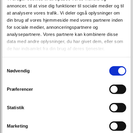
annoncer, til at vise dig funktioner til sociale medier og til
at analysere vores trafik. Vi deler også oplysninger om
din brug af vores hjemmeside med vores partnere inden
for sociale medier, annonceringspartnere og
analysepartnere. Vores partnere kan kombinere disse
Se vores lokation
her.
data med andre oplysninger, du har givet dem, eller som
de har indsamlet fra din brug af deres tjenester.
Vidste du at ...
Samtykkevalg
Nødvendig
Vi støtter lokalt
Kontakt os gerne, hvis i har et projekt, som i søger bidrag til.
I kan låne en flyttetrailer
Præferencer
Som pårørende kan i låne en lukket flyttetrailer uden
beregning.
Statistik
Vi holder gerne foredrag
Læs mere
her.
Marketing
Vi er en del af
bedemandsinfo.dk