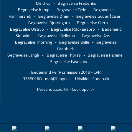
Møldrup
-
Begravelse Frederiks
Begravelse Karup
-
Begravelse Tjele
-
Begravelse
Hammershøj
-
Begravelse Ørum
-
Begravelse Gudenådalen
-
Begravelse Bjerringbro
-
Begravelse Gjern
Begravelse Ulstrup
-
Begravelse Rødkærsbro
-
Bedemand
Stoholm
-
Begravelse Kjellerup
-
Begravelse Ans
-
Begravelse Thorning
-
Begravelse Balle
-
Begravelse
Grønbæk
Begravelse Langå
-
Begravelse Thorsø
-
Begravelse Hammel
-
Begravelse Favrskov
Bedemand Per Rasmussen 2019 - CVR:
37680168 -
mail@bmpr.dk
- Udviklet af nnon.dk
Persondatapolitik
-
Cookiepolitik