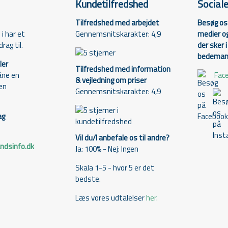
Kundetilfredshed
Social
Tilfredshed med arbejdet
Besøg os 
Gennemsnitskarakter: 4,9
medier og
i har et
der sker 
rag til.
bedemand
ler
Tilfredshed med information
Fac
åne en
& vejledning om priser
den
Gennemsnitskarakter: 4,9
ag
Vil du/I anbefale os til andre?
dsinfo.dk
Ja: 100% - Nej: Ingen
Skala 1-5 - hvor 5 er det
bedste.
Læs vores udtalelser
her.