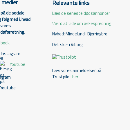
e medier
Relevante links
på de sociale
Læs de seneste dødsannoncer
 følg med i, hvad
Værd at vide om askespredning
i vores
sforretning.
Nyhed: Mindelund i Bjerringbro
ebook
Det sker i Viborg
Instagram
Youtube
Læs vores anmeldelser på
Trustpilot
her.