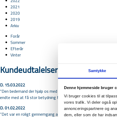
2022
2021
2020
2019
Arkiv
Forår
Sommer
Efterår
Vinter
Kundeudtalelser vinter 2022
Samtykke
D. 15.03.2022
Denne hjemmeside bruger c
"Den bedemand der hjalp os med at bisætte både min mor og stedf
Vi bruger cookies til at tilpas
endte med at få stor betydning for os i efterforløbet”.
vores trafik. Vi deler også 
D. 01.02.2022
annonceringspartnere og anal
”Det var en roligt gennemgang af hele forløbet”.
dem, eller som de har indsaml