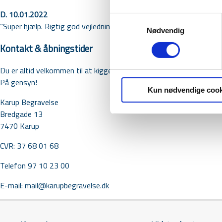
D. 10.01.2022
Samtykkevalg
”Super hjælp. Rigtig god vejledning om hvad man skal sørge for at
Nødvendig
Kontakt & åbningstider
Du er altid velkommen til at kigge forbi vores kontor på Bredgade 1
På gensyn!
Kun nødvendige cook
Karup Begravelse
Bredgade 13
7470 Karup
CVR:
37 68 01 68
Telefon 97 10 23 00
E-mail:
mail@karupbegravelse.dk