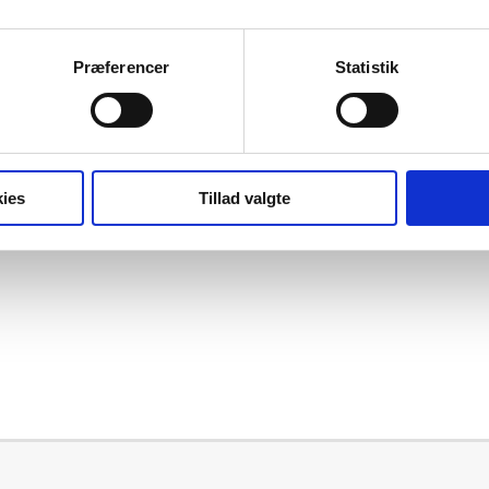
 afmelde osv.”
Præferencer
Statistik
3 i Karup. Ring også gerne til os, hvis du har nogle spørgsmål – vi 
ies
Tillad valgte