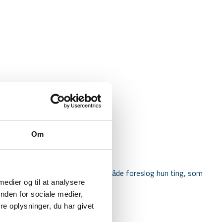
Om
 vigtig for os. På meget nænsom måde foreslog hun ting, som
 medier og til at analysere
nden for sociale medier,
e oplysninger, du har givet