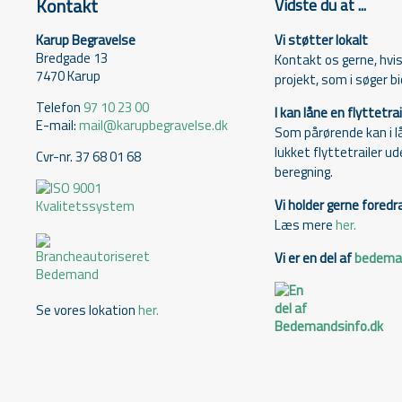
Kontakt
Vidste du at ...
Karup Begravelse
Vi støtter lokalt
Bredgade 13
Kontakt os gerne, hvis 
7470 Karup
projekt, som i søger bid
Telefon
97 10 23 00
I kan låne en flyttetrai
E-mail:
mail@karupbegravelse.dk
Som pårørende kan i l
lukket flyttetrailer u
Cvr-nr. 37 68 01 68
beregning.
Vi holder gerne foredr
Læs mere
her.
Vi er en del af
bedeman
Se vores lokation
her.