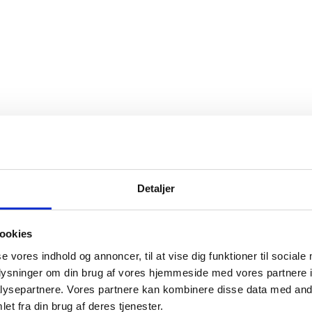
Detaljer
ookies
ar, var helt enestående til at lytte og mærke efter hvad der var
se vores indhold og annoncer, til at vise dig funktioner til sociale
oplysninger om din brug af vores hjemmeside med vores partnere i
ysepartnere. Vores partnere kan kombinere disse data med andr
et fra din brug af deres tjenester.