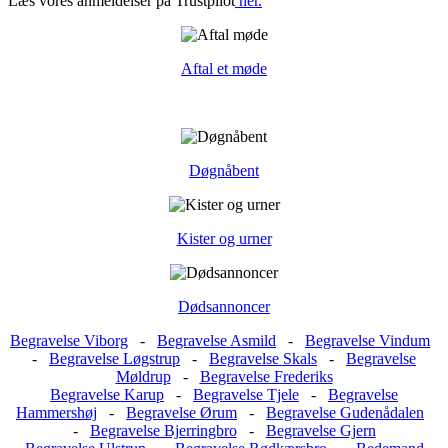
Læs vores anmeldelser på Trustpilot
her.
Aftal et møde
Døgnåbent
Kister og urner
Dødsannoncer
Begravelse Viborg
-
Begravelse Asmild
-
Begravelse Vindum
-
Begravelse Løgstrup
-
Begravelse Skals
-
Begravelse
Møldrup
-
Begravelse Frederiks
Begravelse Karup
-
Begravelse Tjele
-
Begravelse
Hammershøj
-
Begravelse Ørum
-
Begravelse Gudenådalen
-
Begravelse Bjerringbro
-
Begravelse Gjern