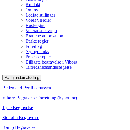
Kontakt
Om os
Ledige stillinger
Vores værdier
Rustvogne
Veteran-rustvogn
Branche autorisation
Etiske regler
Foredrag
Nyttige links
Priseksempler
Billigste begravelse i Viborg
Tilfredshedsundersøgelse
Vælg anden afdeling
Bedemand Per Rasmussen
Viborg Begravelsesforretning (bykontor)
Tjele Begravelse
Stoholm Begravelse
Karup Begravelse