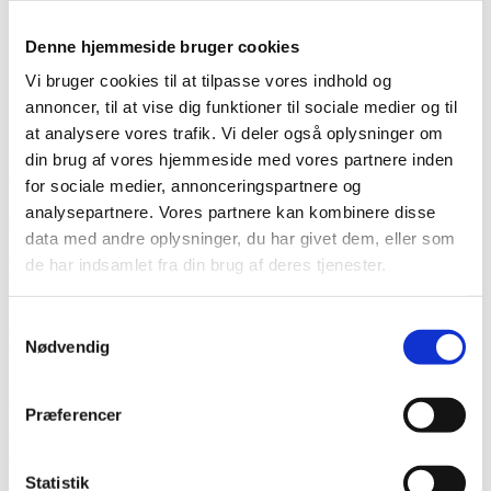
2019
Arkiv
Denne hjemmeside bruger cookies
Forår
Sommer
Vi bruger cookies til at tilpasse vores indhold og
Efterår
annoncer, til at vise dig funktioner til sociale medier og til
Vinter
at analysere vores trafik. Vi deler også oplysninger om
din brug af vores hjemmeside med vores partnere inden
Kundeudtalelser vinter 2020
for sociale medier, annonceringspartnere og
analysepartnere. Vores partnere kan kombinere disse
D. 27.03.2020
data med andre oplysninger, du har givet dem, eller som
"Kompetent og behagelig betjening! Allerede ved det første møde,
blev der afklaret så mange spørgsmål som trængte sig på. Tingene
de har indsamlet fra din brug af deres tjenester.
blev fuldt helt til dørs, bed efterfølgende telefonsamtale! Jeg har kun
ros og Tak!" Jan Laursen
Samtykkevalg
D. 27.03.2020
Nødvendig
”Det var en fin og værdig behandling jeg fik fra jeres side”. Ivan
D. 27.02.2020
Præferencer
”Der blev gjort meget ud af at det var vore ønsker som var det
væsentlige, og opfølgende spørgsmål er altid blevet besvaret hurtigt
og samvittighedsfuldt” Karin S, Viborg
Statistik