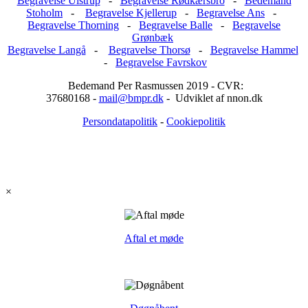
Begravelse Ulstrup
-
Begravelse Rødkærsbro
-
Bedemand
Stoholm
-
Begravelse Kjellerup
-
Begravelse Ans
-
Begravelse Thorning
-
Begravelse Balle
-
Begravelse
Grønbæk
Begravelse Langå
-
Begravelse Thorsø
-
Begravelse Hammel
-
Begravelse Favrskov
Bedemand Per Rasmussen 2019 - CVR:
37680168 -
mail@bmpr.dk
- Udviklet af nnon.dk
Persondatapolitik
-
Cookiepolitik
×
Aftal et møde