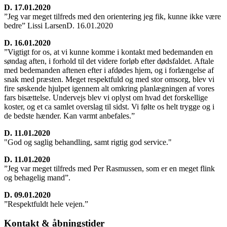
D. 17.01.2020
”Jeg var meget tilfreds med den orientering jeg fik, kunne ikke være
bedre” Lissi LarsenD. 16.01.2020
D. 16.01.2020
”Vigtigt for os, at vi kunne komme i kontakt med bedemanden en
søndag aften, i forhold til det videre forløb efter dødsfaldet. Aftale
med bedemanden aftenen efter i afdødes hjem, og i forlængelse af
snak med præsten. Meget respektfuld og med stor omsorg, blev vi
fire søskende hjulpet igennem alt omkring planlægningen af vores
fars bisættelse. Undervejs blev vi oplyst om hvad det forskellige
koster, og et ca samlet overslag til sidst. Vi følte os helt trygge og i
de bedste hænder. Kan varmt anbefales.”
D. 11.01.2020
"God og saglig behandling, samt rigtig god service."
D. 11.01.2020
”Jeg var meget tilfreds med Per Rasmussen, som er en meget flink
og behagelig mand”.
D. 09.01.2020
”Respektfuldt hele vejen.”
Kontakt & åbningstider