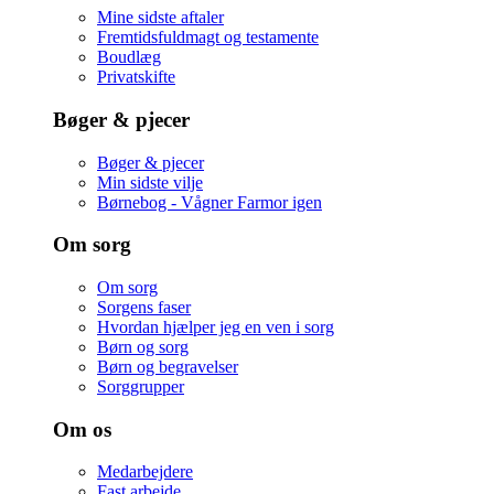
Mine sidste aftaler
Fremtidsfuldmagt og testamente
Boudlæg
Privatskifte
Bøger & pjecer
Bøger & pjecer
Min sidste vilje
Børnebog - Vågner Farmor igen
Om sorg
Om sorg
Sorgens faser
Hvordan hjælper jeg en ven i sorg
Børn og sorg
Børn og begravelser
Sorggrupper
Om os
Medarbejdere
Fast arbejde