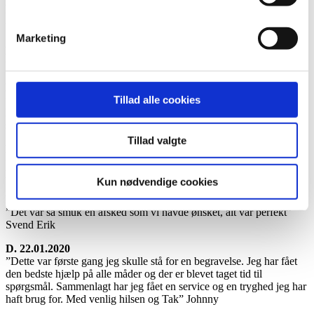
D. 27.02.2020
”Meget hjælpsomme. Situationsfornemmelse. Vi følte os trygge ved
både samtalen samt det praktiske:” Signe
Marketing
D. 14.02.2020
”Stor ros” fra Birthe
D. 14.02.2020
Tillad alle cookies
”Vi følte os i meget trygge hænder lige fra start til slut. Alt blev
koordineret med megen professionalisme. Min mor fik en meget
smuk begravelse – af hjertet tak for hjælpen!"
Tillad valgte
D. 05.02.2020
”Yder god rådgivning og professionel sparring omkring svære valg,
hvor hurtig beslutning er påkrævet”
Kun nødvendige cookies
D. 23.01.2020
”Det var så smuk en afsked som vi havde ønsket, alt var perfekt”
Svend Erik
D. 22.01.2020
”Dette var første gang jeg skulle stå for en begravelse. Jeg har fået
den bedste hjælp på alle måder og der er blevet taget tid til
spørgsmål. Sammenlagt har jeg fået en service og en tryghed jeg har
haft brug for. Med venlig hilsen og Tak” Johnny