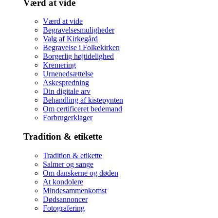
Værd at vide
Værd at vide
Begravelsesmuligheder
Valg af Kirkegård
Begravelse i Folkekirken
Borgerlig højtidelighed
Kremering
Urnenedsættelse
Askespredning
Din digitale arv
Behandling af kistepynten
Om certificeret bedemand
Forbrugerklager
Tradition & etikette
Tradition & etikette
Salmer og sange
Om danskerne og døden
At kondolere
Mindesammenkomst
Dødsannoncer
Fotografering