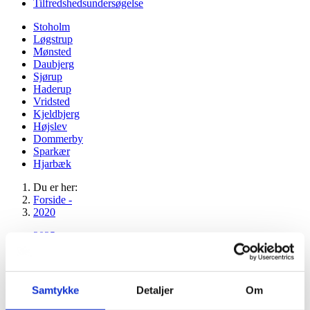
Tilfredshedsundersøgelse
Stoholm
Løgstrup
Mønsted
Daubjerg
Sjørup
Haderup
Vridsted
Kjeldbjerg
Højslev
Dommerby
Sparkær
Hjarbæk
Du er her:
Forside -
2020
2025
2024
2023
2022
2021
Samtykke
Detaljer
Om
2020