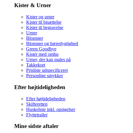
Kister & Urner
Kister og urner
Kister til bisættelse
Kister til begravelse
Urner
Blomster
Blomster og bæredygtighed
Green Goodbye
Kister med omhu
Urner, der kan males på
Takkekort
Prisliste udspecificeret
Personlige smykker
Efter højtideligheden
Efter højtideligheden
Skifteretten
Huskeliste inkl. opsigelser
Flyttetrailer
Mine sidste aftaler