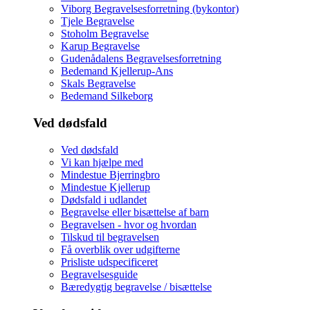
Viborg Begravelsesforretning (bykontor)
Tjele Begravelse
Stoholm Begravelse
Karup Begravelse
Gudenådalens Begravelsesforretning
Bedemand Kjellerup-Ans
Skals Begravelse
Bedemand Silkeborg
Ved dødsfald
Ved dødsfald
Vi kan hjælpe med
Mindestue Bjerringbro
Mindestue Kjellerup
Dødsfald i udlandet
Begravelse eller bisættelse af barn
Begravelsen - hvor og hvordan
Tilskud til begravelsen
Få overblik over udgifterne
Prisliste udspecificeret
Begravelsesguide
Bæredygtig begravelse / bisættelse