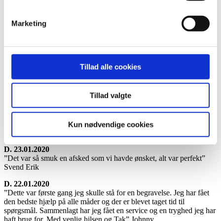
D. 27.02.2020
”Meget hjælpsomme. Situationsfornemmelse. Vi følte os trygge ved
Marketing
både samtalen samt det praktiske:” Signe
D. 14.02.2020
”Stor ros” fra Birthe
Tillad alle cookies
D. 14.02.2020
”Vi følte os i meget trygge hænder lige fra start til slut. Alt blev
koordineret med megen professionalisme. Min mor fik en meget
Tillad valgte
smuk begravelse – af hjertet tak for hjælpen!"
D. 05.02.2020
”Yder god rådgivning og professionel sparring omkring svære valg,
Kun nødvendige cookies
hvor hurtig beslutning er påkrævet”
D. 23.01.2020
”Det var så smuk en afsked som vi havde ønsket, alt var perfekt”
Svend Erik
D. 22.01.2020
”Dette var første gang jeg skulle stå for en begravelse. Jeg har fået
den bedste hjælp på alle måder og der er blevet taget tid til
spørgsmål. Sammenlagt har jeg fået en service og en tryghed jeg har
haft brug for. Med venlig hilsen og Tak” Johnny