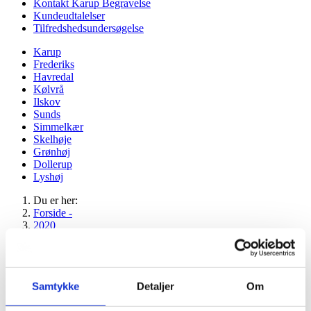
Kontakt Karup Begravelse
Kundeudtalelser
Tilfredshedsundersøgelse
Karup
Frederiks
Havredal
Kølvrå
Ilskov
Sunds
Simmelkær
Skelhøje
Grønhøj
Dollerup
Lyshøj
Du er her:
Forside -
2020
2025
2024
2023
Samtykke
Detaljer
Om
2022
2021