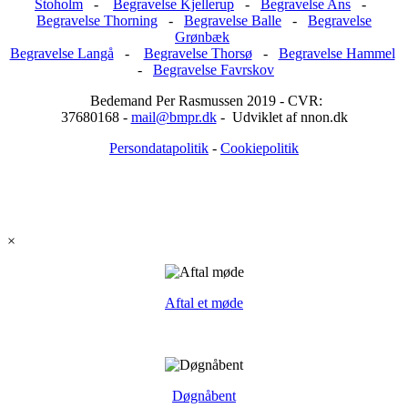
Stoholm
-
Begravelse Kjellerup
-
Begravelse Ans
-
Begravelse Thorning
-
Begravelse Balle
-
Begravelse
Grønbæk
Begravelse Langå
-
Begravelse Thorsø
-
Begravelse Hammel
-
Begravelse Favrskov
Bedemand Per Rasmussen 2019 - CVR:
37680168 -
mail@bmpr.dk
- Udviklet af nnon.dk
Persondatapolitik
-
Cookiepolitik
×
Aftal et møde
Døgnåbent