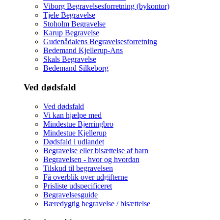
Viborg Begravelsesforretning (bykontor)
Tjele Begravelse
Stoholm Begravelse
Karup Begravelse
Gudenådalens Begravelsesforretning
Bedemand Kjellerup-Ans
Skals Begravelse
Bedemand Silkeborg
Ved dødsfald
Ved dødsfald
Vi kan hjælpe med
Mindestue Bjerringbro
Mindestue Kjellerup
Dødsfald i udlandet
Begravelse eller bisættelse af barn
Begravelsen - hvor og hvordan
Tilskud til begravelsen
Få overblik over udgifterne
Prisliste udspecificeret
Begravelsesguide
Bæredygtig begravelse / bisættelse