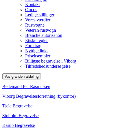
Kontakt
Om os
Ledige stillinger
Vores værdier
Rustvogne
Veteran-rustvogn
Branche autorisation
Etiske regler
Foredrag
Nyttige links
Priseksempler
Billigste begravelse i Viborg
Tilfredshedsundersøgelse
Vælg anden afdeling
Bedemand Per Rasmussen
Viborg Begravelsesforretning (bykontor)
Tjele Begravelse
Stoholm Begravelse
Karup Begravelse