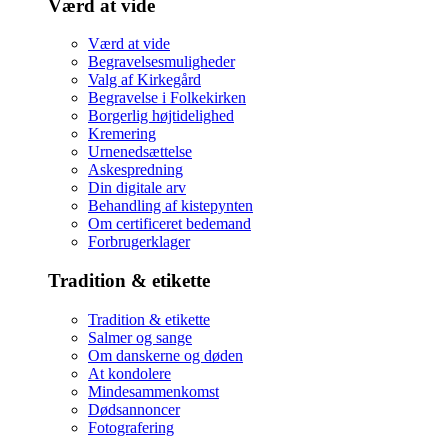
Værd at vide
Værd at vide
Begravelsesmuligheder
Valg af Kirkegård
Begravelse i Folkekirken
Borgerlig højtidelighed
Kremering
Urnenedsættelse
Askespredning
Din digitale arv
Behandling af kistepynten
Om certificeret bedemand
Forbrugerklager
Tradition & etikette
Tradition & etikette
Salmer og sange
Om danskerne og døden
At kondolere
Mindesammenkomst
Dødsannoncer
Fotografering