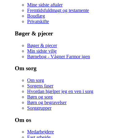
Mine sidste aftaler
Fremtidsfuldmagt og testamente
Boudlæg
Privatskifte
Bøger & pjecer
Bøger & pjecer
Min sidste vilje
Børnebog - Vågner Farmor igen
Om sorg
Om sorg
Sorgens faser
Hvordan hjælper jeg en ven i sorg
Børn og sorg
Børn og begravelser
Sorggrupper
Om os
Medarbejdere
Fast arbejde