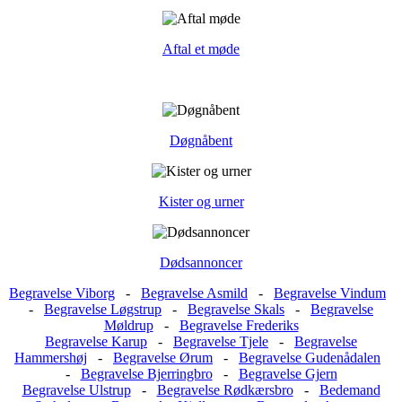
Aftal et møde
Døgnåbent
Kister og urner
Dødsannoncer
Begravelse Viborg
-
Begravelse Asmild
-
Begravelse Vindum
-
Begravelse Løgstrup
-
Begravelse Skals
-
Begravelse
Møldrup
-
Begravelse Frederiks
Begravelse Karup
-
Begravelse Tjele
-
Begravelse
Hammershøj
-
Begravelse Ørum
-
Begravelse Gudenådalen
-
Begravelse Bjerringbro
-
Begravelse Gjern
Begravelse Ulstrup
-
Begravelse Rødkærsbro
-
Bedemand