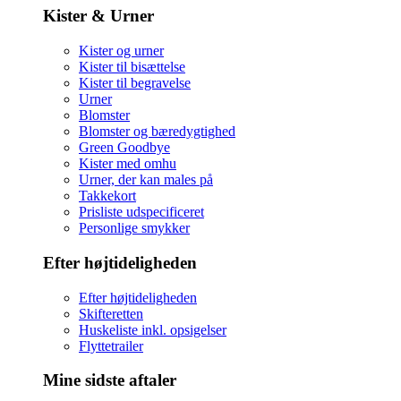
Kister & Urner
Kister og urner
Kister til bisættelse
Kister til begravelse
Urner
Blomster
Blomster og bæredygtighed
Green Goodbye
Kister med omhu
Urner, der kan males på
Takkekort
Prisliste udspecificeret
Personlige smykker
Efter højtideligheden
Efter højtideligheden
Skifteretten
Huskeliste inkl. opsigelser
Flyttetrailer
Mine sidste aftaler