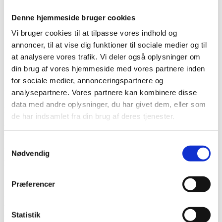
2020
2019
Denne hjemmeside bruger cookies
Arkiv
Vi bruger cookies til at tilpasse vores indhold og
Forår
Sommer
annoncer, til at vise dig funktioner til sociale medier og til
Efterår
at analysere vores trafik. Vi deler også oplysninger om
Vinter
din brug af vores hjemmeside med vores partnere inden
for sociale medier, annonceringspartnere og
Kundeudtalelser vinter 2020
analysepartnere. Vores partnere kan kombinere disse
data med andre oplysninger, du har givet dem, eller som
D. 27.03.2020
de har indsamlet fra din brug af deres tjenester.
"Kompetent og behagelig betjening! Allerede ved det første møde,
blev der afklaret så mange spørgsmål som trængte sig på. Tingene
blev fuldt helt til dørs, bed efterfølgende telefonsamtale! Jeg har kun
Samtykkevalg
ros og Tak!" Jan Laursen
Nødvendig
D. 27.03.2020
”Det var en fin og værdig behandling jeg fik fra jeres side”. Ivan
Præferencer
D. 27.02.2020
”Der blev gjort meget ud af at det var vore ønsker som var det
væsentlige, og opfølgende spørgsmål er altid blevet besvaret hurtigt
Statistik
og samvittighedsfuldt” Karin S, Viborg