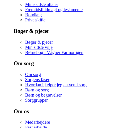
Mine sidste aftaler
Fremtidsfuldmagt og testamente
Boudlæg
Privatskifte
Bøger & pjecer
Bøger & pjecer
Min sidste vilje
Børnebog - Vågner Farmor igen
Om sorg
Om sorg
Sorgens faser
Hvordan hjælper jeg en ven i sorg
Børn og sorg
Børn og begravelser
Sorggrupper
Om os
Medarbejdere
Fast arbejde