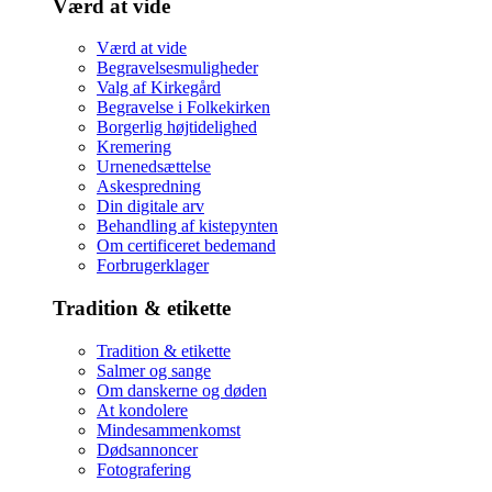
Værd at vide
Værd at vide
Begravelsesmuligheder
Valg af Kirkegård
Begravelse i Folkekirken
Borgerlig højtidelighed
Kremering
Urnenedsættelse
Askespredning
Din digitale arv
Behandling af kistepynten
Om certificeret bedemand
Forbrugerklager
Tradition & etikette
Tradition & etikette
Salmer og sange
Om danskerne og døden
At kondolere
Mindesammenkomst
Dødsannoncer
Fotografering