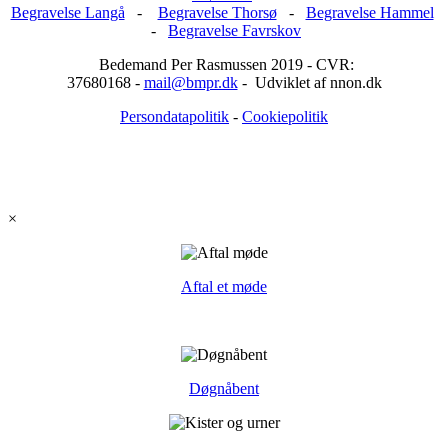
Begravelse Langå
-
Begravelse Thorsø
-
Begravelse Hammel
-
Begravelse Favrskov
Bedemand Per Rasmussen 2019 - CVR:
37680168 -
mail@bmpr.dk
- Udviklet af nnon.dk
Persondatapolitik
-
Cookiepolitik
×
Aftal et møde
Døgnåbent