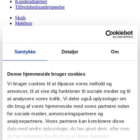
Kundeudtalelser
Tilfredshedsundersøgelse
Skals
Møldrup
Nørre Rind
Låstrup
Virksund
Skringstrup
Ulbjerg
Samtykke
Detaljer
Om
Fjelsø
Gedsted
Aalestrup
Denne hjemmeside bruger cookies
Hvalpsund
Klejtrup
Vi bruger cookies til at tilpasse vores indhold og
Hvilsom
Hvam
annoncer, til at vise dig funktioner til sociale medier og til
at analysere vores trafik. Vi deler også oplysninger om
Du er her:
din brug af vores hjemmeside med vores partnere inden
Forside -
2019
for sociale medier, annonceringspartnere og
analysepartnere. Vores partnere kan kombinere disse
2025
data med andre oplysninger, du har givet dem, eller som
2024
2023
de har indsamlet fra din brug af deres tjenester.