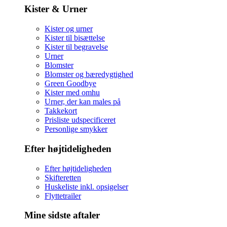
Kister & Urner
Kister og urner
Kister til bisættelse
Kister til begravelse
Urner
Blomster
Blomster og bæredygtighed
Green Goodbye
Kister med omhu
Urner, der kan males på
Takkekort
Prisliste udspecificeret
Personlige smykker
Efter højtideligheden
Efter højtideligheden
Skifteretten
Huskeliste inkl. opsigelser
Flyttetrailer
Mine sidste aftaler