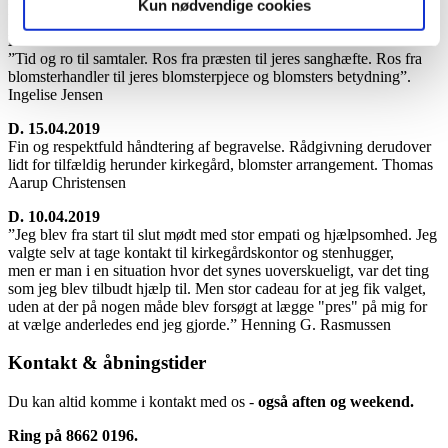
Kun nødvendige cookies
professionel”. Gitte
D. 27.05.2019
”Tid og ro til samtaler. Ros fra præsten til jeres sanghæfte. Ros fra
blomsterhandler til jeres blomsterpjece og blomsters betydning”.
Ingelise Jensen
D. 15.04.2019
Fin og respektfuld håndtering af begravelse. Rådgivning derudover
lidt for tilfældig herunder kirkegård, blomster arrangement. Thomas
Aarup Christensen
D. 10.04.2019
”Jeg blev fra start til slut mødt med stor empati og hjælpsomhed. Jeg
valgte selv at tage kontakt til kirkegårdskontor og stenhugger,
men er man i en situation hvor det synes uoverskueligt, var det ting
som jeg blev tilbudt hjælp til. Men stor cadeau for at jeg fik valget,
uden at der på nogen måde blev forsøgt at lægge "pres" på mig for
at vælge anderledes end jeg gjorde.” Henning G. Rasmussen
Kontakt & åbningstider
Du kan altid komme i kontakt med os -
også aften og weekend.
Ring på 8662 0196.