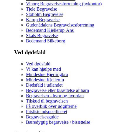
Viborg Begravelsesforretning (bykontor)
Tjele Begravelse
Stoholm Begravelse
Karup Begravelse
Gudenådalens Begravelsesforretning
Bedemand Kjellerup-Ans
Skals Begravelse
Bedemand Silkeborg
Ved dødsfald
Ved dødsfald
Vi kan hjælpe med
Mindestue Bjerringbro
Mindestue Kjellerup
Dødsfald i udlandet
Begravelse eller bisættelse af barn
Begravelsen - hvor og hvordan
Tilskud til begravelsen
Få overblik over udgifterne
Prisliste udspecificeret
Begravelsesguide
Bæredygtig begravelse / bisættelse