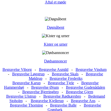
Aftal et møde
Døgnåbent
Kister og urner
Dødsannoncer
Begravelse Viborg
-
Begravelse Asmild
-
Begravelse Vindum
-
Begravelse Løgstrup
-
Begravelse Skals
-
Begravelse
Møldrup
-
Begravelse Frederiks
Begravelse Karup
-
Begravelse Tjele
-
Begravelse
Hammershøj
-
Begravelse Ørum
-
Begravelse Gudenådalen
-
Begravelse Bjerringbro
-
Begravelse Gjern
Begravelse Ulstrup
-
Begravelse Rødkærsbro
-
Bedemand
Stoholm
-
Begravelse Kjellerup
-
Begravelse Ans
-
Begravelse Thorning
-
Begravelse Balle
-
Begravelse
Grønbæk