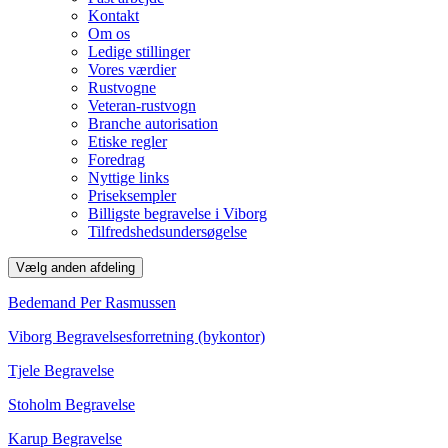
Kontakt
Om os
Ledige stillinger
Vores værdier
Rustvogne
Veteran-rustvogn
Branche autorisation
Etiske regler
Foredrag
Nyttige links
Priseksempler
Billigste begravelse i Viborg
Tilfredshedsundersøgelse
Vælg anden afdeling
Bedemand Per Rasmussen
Viborg Begravelsesforretning (bykontor)
Tjele Begravelse
Stoholm Begravelse
Karup Begravelse