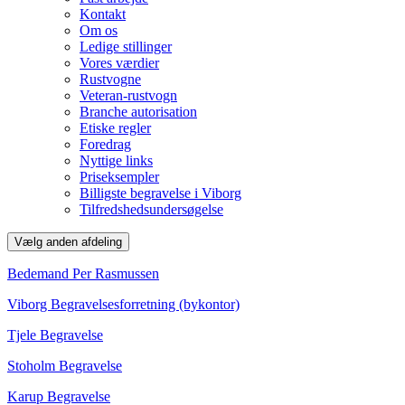
Kontakt
Om os
Ledige stillinger
Vores værdier
Rustvogne
Veteran-rustvogn
Branche autorisation
Etiske regler
Foredrag
Nyttige links
Priseksempler
Billigste begravelse i Viborg
Tilfredshedsundersøgelse
Vælg anden afdeling
Bedemand Per Rasmussen
Viborg Begravelsesforretning (bykontor)
Tjele Begravelse
Stoholm Begravelse
Karup Begravelse