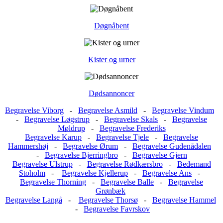
Døgnåbent
Kister og urner
Dødsannoncer
Begravelse Viborg
-
Begravelse Asmild
-
Begravelse Vindum
-
Begravelse Løgstrup
-
Begravelse Skals
-
Begravelse
Møldrup
-
Begravelse Frederiks
Begravelse Karup
-
Begravelse Tjele
-
Begravelse
Hammershøj
-
Begravelse Ørum
-
Begravelse Gudenådalen
-
Begravelse Bjerringbro
-
Begravelse Gjern
Begravelse Ulstrup
-
Begravelse Rødkærsbro
-
Bedemand
Stoholm
-
Begravelse Kjellerup
-
Begravelse Ans
-
Begravelse Thorning
-
Begravelse Balle
-
Begravelse
Grønbæk
Begravelse Langå
-
Begravelse Thorsø
-
Begravelse Hammel
-
Begravelse Favrskov