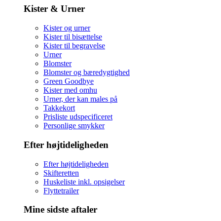
Kister & Urner
Kister og urner
Kister til bisættelse
Kister til begravelse
Urner
Blomster
Blomster og bæredygtighed
Green Goodbye
Kister med omhu
Urner, der kan males på
Takkekort
Prisliste udspecificeret
Personlige smykker
Efter højtideligheden
Efter højtideligheden
Skifteretten
Huskeliste inkl. opsigelser
Flyttetrailer
Mine sidste aftaler