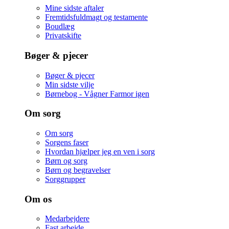
Mine sidste aftaler
Fremtidsfuldmagt og testamente
Boudlæg
Privatskifte
Bøger & pjecer
Bøger & pjecer
Min sidste vilje
Børnebog - Vågner Farmor igen
Om sorg
Om sorg
Sorgens faser
Hvordan hjælper jeg en ven i sorg
Børn og sorg
Børn og begravelser
Sorggrupper
Om os
Medarbejdere
Fast arbejde