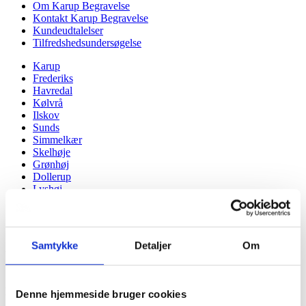
Om Karup Begravelse
Kontakt Karup Begravelse
Kundeudtalelser
Tilfredshedsundersøgelse
Karup
Frederiks
Havredal
Kølvrå
Ilskov
Sunds
Simmelkær
Skelhøje
Grønhøj
Dollerup
Lyshøj
Du er her:
Forside -
Samtykke
Detaljer
Om
Bedemand i Skelhøje
Prisen på en bedemand i Skelhøje
Denne hjemmeside bruger cookies