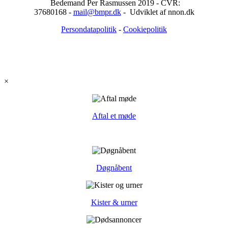
Bedemand Per Rasmussen 2019 - CVR:
37680168 -
mail@bmpr.dk
- Udviklet af nnon.dk
Persondatapolitik
-
Cookiepolitik
×
Aftal et møde
Døgnåbent
Kister & urner