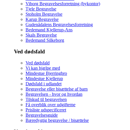
Viborg Begravelsesforretning (bykontor)
Tjele Begravelse
Stoholm Begravelse
Karup Begravelse
Gudenådalens Begravelsesforretning
Bedemand Kjellerup-Ans
Skals Begravelse
Bedemand Silkeborg
Ved dødsfald
Ved dødsfald
Vi kan hjælpe med
Mindestue Bjerringbro
Mindestue Kjellerup
Dødsfald i udlandet
Begravelse eller bisættelse af barn
Begravelsen - hvor og hvordan
Tilskud til begravelsen
Få overblik over udgifterne
Prisliste udspecificeret
Begravelsesguide
Bæredygtig begravelse / bisættelse