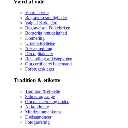
Værd at vide
Værd at vide
Begravelsesmuligheder
Valg af Kirkegård
Begravelse i Folkekirken
Borgerlig højtidelighed
Kremering
Urnenedsættelse
Askespredning
Din digitale arv
Behandling af kistepynten
Om certificeret bedemand
Forbrugerklager
Tradition & etikette
Tradition & etikette
Salmer og sange
Om danskerne og døden
At kondolere
Mindesammenkomst
Dødsannoncer
Fotografering