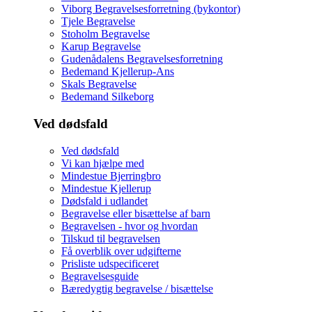
Viborg Begravelsesforretning (bykontor)
Tjele Begravelse
Stoholm Begravelse
Karup Begravelse
Gudenådalens Begravelsesforretning
Bedemand Kjellerup-Ans
Skals Begravelse
Bedemand Silkeborg
Ved dødsfald
Ved dødsfald
Vi kan hjælpe med
Mindestue Bjerringbro
Mindestue Kjellerup
Dødsfald i udlandet
Begravelse eller bisættelse af barn
Begravelsen - hvor og hvordan
Tilskud til begravelsen
Få overblik over udgifterne
Prisliste udspecificeret
Begravelsesguide
Bæredygtig begravelse / bisættelse