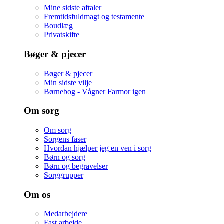
Mine sidste aftaler
Fremtidsfuldmagt og testamente
Boudlæg
Privatskifte
Bøger & pjecer
Bøger & pjecer
Min sidste vilje
Børnebog - Vågner Farmor igen
Om sorg
Om sorg
Sorgens faser
Hvordan hjælper jeg en ven i sorg
Børn og sorg
Børn og begravelser
Sorggrupper
Om os
Medarbejdere
Fast arbejde