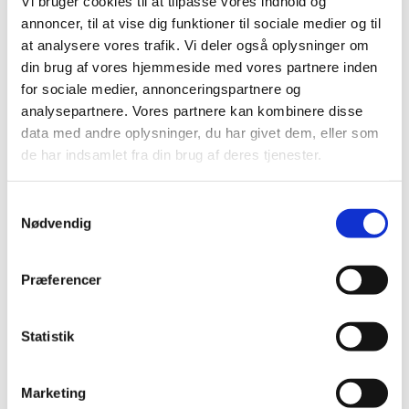
Vi bruger cookies til at tilpasse vores indhold og
Tilfredshedsundersøgelse
annoncer, til at vise dig funktioner til sociale medier og til
Stoholm
at analysere vores trafik. Vi deler også oplysninger om
Løgstrup
din brug af vores hjemmeside med vores partnere inden
Mønsted
Daubjerg
for sociale medier, annonceringspartnere og
Sjørup
analysepartnere. Vores partnere kan kombinere disse
Haderup
data med andre oplysninger, du har givet dem, eller som
Vridsted
Kjeldbjerg
de har indsamlet fra din brug af deres tjenester.
Højslev
Dommerby
Sparkær
Samtykkevalg
Hjarbæk
Nødvendig
Du er her:
Forside -
Præferencer
2024
2025
2024
Statistik
2023
2022
2021
Marketing
2020