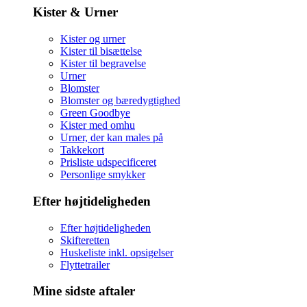
Kister & Urner
Kister og urner
Kister til bisættelse
Kister til begravelse
Urner
Blomster
Blomster og bæredygtighed
Green Goodbye
Kister med omhu
Urner, der kan males på
Takkekort
Prisliste udspecificeret
Personlige smykker
Efter højtideligheden
Efter højtideligheden
Skifteretten
Huskeliste inkl. opsigelser
Flyttetrailer
Mine sidste aftaler