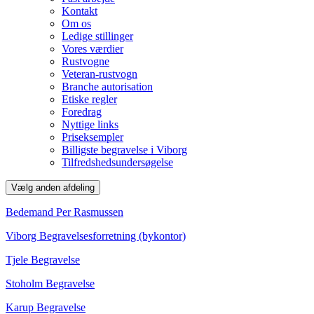
Kontakt
Om os
Ledige stillinger
Vores værdier
Rustvogne
Veteran-rustvogn
Branche autorisation
Etiske regler
Foredrag
Nyttige links
Priseksempler
Billigste begravelse i Viborg
Tilfredshedsundersøgelse
Vælg anden afdeling
Bedemand Per Rasmussen
Viborg Begravelsesforretning (bykontor)
Tjele Begravelse
Stoholm Begravelse
Karup Begravelse