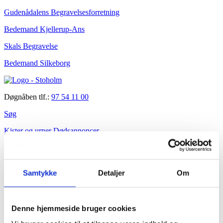
Gudenådalens Begravelsesforretning
Bedemand Kjellerup-Ans
Skals Begravelse
Bedemand Silkeborg
Døgnåben tlf.:
97 54 11 00
Søg
Kister og urner
Dødsannoncer
Samtykke
Detaljer
Om
Velkommen
Denne hjemmeside bruger cookies
Kundeudtalelser