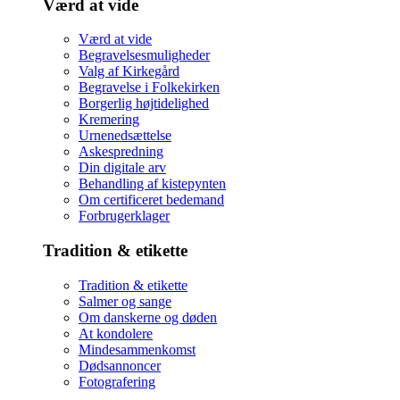
Værd at vide
Værd at vide
Begravelsesmuligheder
Valg af Kirkegård
Begravelse i Folkekirken
Borgerlig højtidelighed
Kremering
Urnenedsættelse
Askespredning
Din digitale arv
Behandling af kistepynten
Om certificeret bedemand
Forbrugerklager
Tradition & etikette
Tradition & etikette
Salmer og sange
Om danskerne og døden
At kondolere
Mindesammenkomst
Dødsannoncer
Fotografering