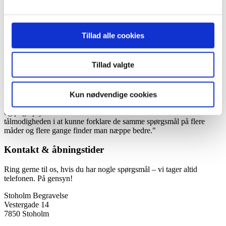
2019
Arkiv
Forår
Tillad alle cookies
Sommer
Efterår
Vinter
Tillad valgte
Kundeudtalelser forår 2024
Kun nødvendige cookies
"Hos Bedemand Per Rasmussen bliver vi mødt af nogle fantastiske
og pligtopfyldende mennesker der har forståelse for vores tab.
tålmodigheden i at kunne forklare de samme spørgsmål på flere
måder og flere gange finder man næppe bedre."
Kontakt & åbningstider
Ring gerne til os, hvis du har nogle spørgsmål – vi tager altid
telefonen. På gensyn!
Stoholm Begravelse
Vestergade 14
7850 Stoholm