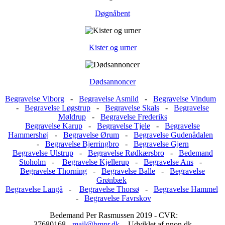
Døgnåbent
Kister og urner
Dødsannoncer
Begravelse Viborg
-
Begravelse Asmild
-
Begravelse Vindum
-
Begravelse Løgstrup
-
Begravelse Skals
-
Begravelse
Møldrup
-
Begravelse Frederiks
Begravelse Karup
-
Begravelse Tjele
-
Begravelse
Hammershøj
-
Begravelse Ørum
-
Begravelse Gudenådalen
-
Begravelse Bjerringbro
-
Begravelse Gjern
Begravelse Ulstrup
-
Begravelse Rødkærsbro
-
Bedemand
Stoholm
-
Begravelse Kjellerup
-
Begravelse Ans
-
Begravelse Thorning
-
Begravelse Balle
-
Begravelse
Grønbæk
Begravelse Langå
-
Begravelse Thorsø
-
Begravelse Hammel
-
Begravelse Favrskov
Bedemand Per Rasmussen 2019 - CVR:
37680168 -
mail@bmpr.dk
- Udviklet af nnon.dk