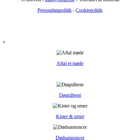
Persondatapolitik
-
Cookiepolitik
×
Aftal et møde
Døgnåbent
Kister & urner
Dødsannoncer