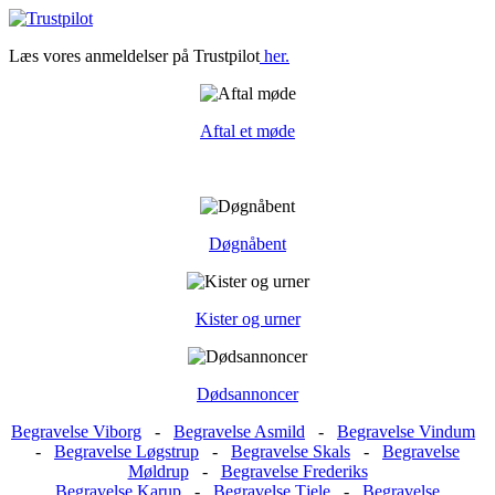
Læs vores anmeldelser på Trustpilot
her.
Aftal et møde
Døgnåbent
Kister og urner
Dødsannoncer
Begravelse Viborg
-
Begravelse Asmild
-
Begravelse Vindum
-
Begravelse Løgstrup
-
Begravelse Skals
-
Begravelse
Møldrup
-
Begravelse Frederiks
Begravelse Karup
-
Begravelse Tjele
-
Begravelse