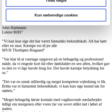
Tillad valgte
svær tid.”
"Gudenådalens Begravelsesforretning er punktlige, serviceminded,
imødekommende og dybt professionelle.
Kun nødvendige cookies
Virksomheden kan vi kun give vores varmeste anbefaling.
mvh
John Hartmann
Lektor RHS"
"Vi kan kun sige det har været fantastiks bekendtskab. Alt har kørt
efter en snor. Kæmpe ros til jer alle
MVH Thorbjørn Risgaard"
"Var klar til at varetage opgaven på en behagelig og professionel
måde, da vi ringede kort tid efter dødsfaldet en sen aften, hvilket gav
os den ro vi lige havde brug for. Det havde kæmpe betydning for
os."
”Det var en smuk stilfærdig og meget kompetent vejledning vi fik.
Britta var et fantastisk bekendtskab, vi kan kun sige tusind tak for
støtten.”
”Meget behagelig første kontakt med vagthavende medarbejder
tidligt om morgenen efter vores far var sovet stillet ind i løbet af
natten.