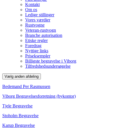
Kontakt
Om os
Ledige stillinger
Vores værdier
Rustvogne
Veteran-rustvogn
Branche autorisation
Etiske regler
Foredrag
Nyttige links
Priseksempler
Billigste begravelse i Viborg
Tilfredshedsundersøgelse
Vælg anden afdeling
Bedemand Per Rasmussen
Viborg Begravelsesforretning (bykontor)
Tjele Begravelse
Stoholm Begravelse
Karup Begravelse