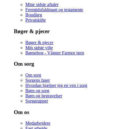
Mine sidste aftaler
Fremtidsfuldmagt og testamente
Boudlæg
Privatskifte
Bøger & pjecer
Bøger & pjecer
Min sidste vilje
Børnebog - Vågner Farmor igen
Om sorg
Om sorg
Sorgens faser
Hvordan hjælper jeg en ven i sorg
Børn og sorg
Børn og begravelser
Sorggrupper
Om os
Medarbejdere
Fast arbejde