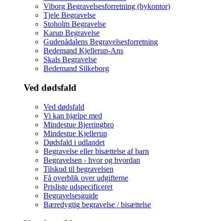
Viborg Begravelsesforretning (bykontor)
Tjele Begravelse
Stoholm Begravelse
Karup Begravelse
Gudenådalens Begravelsesforretning
Bedemand Kjellerup-Ans
Skals Begravelse
Bedemand Silkeborg
Ved dødsfald
Ved dødsfald
Vi kan hjælpe med
Mindestue Bjerringbro
Mindestue Kjellerup
Dødsfald i udlandet
Begravelse eller bisættelse af barn
Begravelsen - hvor og hvordan
Tilskud til begravelsen
Få overblik over udgifterne
Prisliste udspecificeret
Begravelsesguide
Bæredygtig begravelse / bisættelse