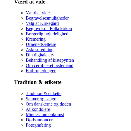
Værd at vide
Værd at vide
Begravelsesmuligheder
Valg af Kirkegård
Begravelse i Folkekirken
Borgerlig højtidelighed
Kremering
Urnenedsættelse
Askespredning
Din digitale arv
Behandling af kistepynten
Om certificeret bedemand
Forbrugerklager
Tradition & etikette
Tradition & etikette
Salmer og sange
Om danskerne og døden
At kondolere
Mindesammenkomst
Dødsannoncer
Fotografering