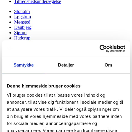
Tilfredshedsundersøgelse
Stoholm
Løgstrup
Mønsted
Daubjerg
Sjørup
Haderup
Vridsted
Kjeldbjerg
Højslev
Dommerby
Sparkær
Samtykke
Detaljer
Om
Hjarbæk
Du er her:
Forside -
Denne hjemmeside bruger cookies
2024
Vi bruger cookies til at tilpasse vores indhold og
2025
annoncer, til at vise dig funktioner til sociale medier og til
2024
at analysere vores trafik. Vi deler også oplysninger om
2023
din brug af vores hjemmeside med vores partnere inden
2022
2021
for sociale medier, annonceringspartnere og
2020
analysepartnere. Vores partnere kan kombinere disse