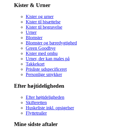
Kister & Urner
Kister og urner
Kister til bisættelse
Kister til begravelse
Urner
Blomster
Blomster og bæredygtighed
Green Goodbye
Kister med omhu
Urner, der kan males på
Takkekort
Prisliste udspecificeret
Personlige smykker
Efter højtideligheden
Efter højtideligheden
Skifteretten
Huskeliste inkl. opsigelser
Flyttetrailer
Mine sidste aftaler