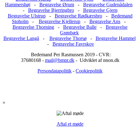
Hammershøj
-
Begravelse Ørum
-
Begravelse Gudenådalen
-
Begravelse Bjerringbro
-
Begravelse Gjern
Begravelse Ulstrup
-
Begravelse Rødkærsbro
-
Bedemand
Stoholm
-
Begravelse Kjellerup
-
Begravelse Ans
-
Begravelse Thorning
-
Begravelse Balle
-
Begravelse
Grønbæk
Begravelse Langå
-
Begravelse Thorsø
-
Begravelse Hammel
-
Begravelse Favrskov
Bedemand Per Rasmussen 2019 - CVR:
37680168 -
mail@bmpr.dk
- Udviklet af nnon.dk
Persondatapolitik
-
Cookiepolitik
×
Aftal et møde