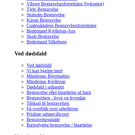
Viborg Begravelsesforretning (bykontor)
Tjele Begravelse
Stoholm Begravelse
Karup Begravelse
Gudenådalens Begravelsesforretning
Bedemand Kjellerup-Ans
Skals Begravelse
Bedemand Silkeborg
Ved dødsfald
Ved dødsfald
Vi kan hjælpe med
Mindestue Bjerringbro
Mindestue Kjellerup
Dødsfald i udlandet
Begravelse eller bisættelse af barn
Begravelsen - hvor og hvordan
Tilskud til begravelsen
Få overblik over udgifterne
Prisliste udspecificeret
Begravelsesguide
Bæredygtig begravelse / bisættelse