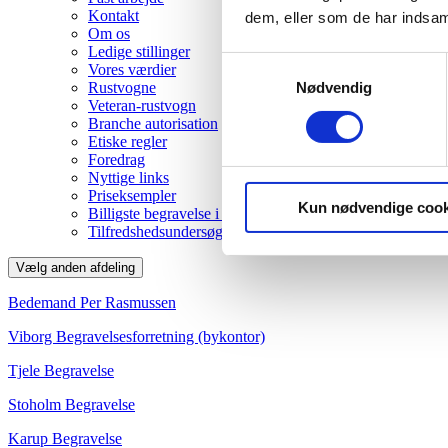
Kontakt
dem, eller som de har indsaml
Om os
Ledige stillinger
Samtykkevalg
Vores værdier
Nødvendig
Rustvogne
Veteran-rustvogn
Branche autorisation
Etiske regler
Foredrag
Nyttige links
Priseksempler
Kun nødvendige cook
Billigste begravelse i Viborg
Tilfredshedsundersøgelse
Vælg anden afdeling
Bedemand Per Rasmussen
Viborg Begravelsesforretning (bykontor)
Tjele Begravelse
Stoholm Begravelse
Karup Begravelse