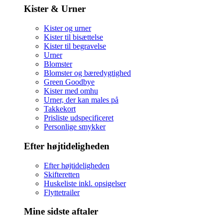
Kister & Urner
Kister og urner
Kister til bisættelse
Kister til begravelse
Urner
Blomster
Blomster og bæredygtighed
Green Goodbye
Kister med omhu
Urner, der kan males på
Takkekort
Prisliste udspecificeret
Personlige smykker
Efter højtideligheden
Efter højtideligheden
Skifteretten
Huskeliste inkl. opsigelser
Flyttetrailer
Mine sidste aftaler