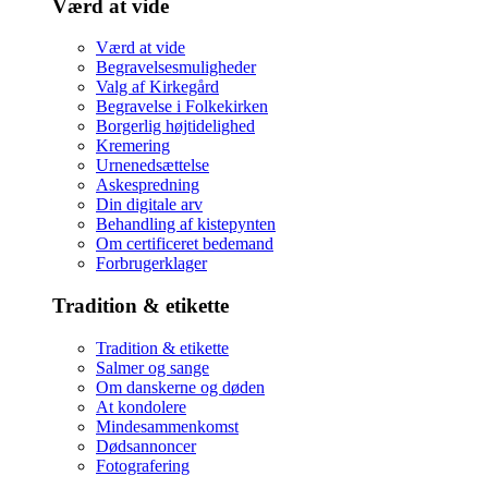
Værd at vide
Værd at vide
Begravelsesmuligheder
Valg af Kirkegård
Begravelse i Folkekirken
Borgerlig højtidelighed
Kremering
Urnenedsættelse
Askespredning
Din digitale arv
Behandling af kistepynten
Om certificeret bedemand
Forbrugerklager
Tradition & etikette
Tradition & etikette
Salmer og sange
Om danskerne og døden
At kondolere
Mindesammenkomst
Dødsannoncer
Fotografering