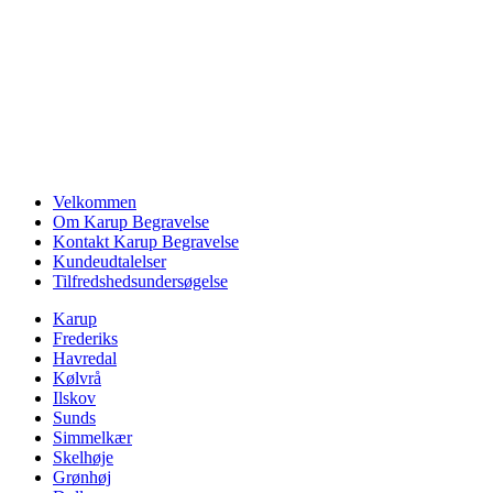
Velkommen
Om Karup Begravelse
Kontakt Karup Begravelse
Kundeudtalelser
Tilfredshedsundersøgelse
Karup
Frederiks
Havredal
Kølvrå
Ilskov
Sunds
Simmelkær
Skelhøje
Grønhøj