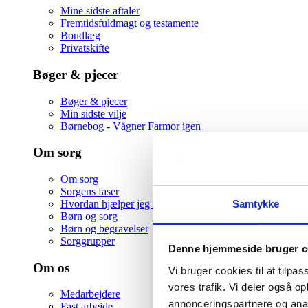
Mine sidste aftaler
Fremtidsfuldmagt og testamente
Boudlæg
Privatskifte
Bøger & pjecer
Bøger & pjecer
Min sidste vilje
Børnebog - Vågner Farmor igen
Om sorg
Om sorg
Sorgens faser
Samtykke
Hvordan hjælper jeg en ven i sorg
Børn og sorg
Børn og begravelser
Sorggrupper
Denne hjemmeside bruger c
Om os
Vi bruger cookies til at tilpas
vores trafik. Vi deler også 
Medarbejdere
annonceringspartnere og anal
Fast arbejde