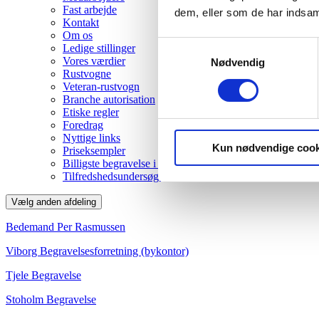
Fast arbejde
dem, eller som de har indsaml
Kontakt
Om os
Samtykkevalg
Ledige stillinger
Vores værdier
Nødvendig
Rustvogne
Veteran-rustvogn
Branche autorisation
Etiske regler
Foredrag
Nyttige links
Kun nødvendige cook
Priseksempler
Billigste begravelse i Viborg
Tilfredshedsundersøgelse
Vælg anden afdeling
Bedemand Per Rasmussen
Viborg Begravelsesforretning (bykontor)
Tjele Begravelse
Stoholm Begravelse