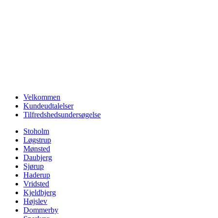
Velkommen
Kundeudtalelser
Tilfredshedsundersøgelse
Stoholm
Løgstrup
Mønsted
Daubjerg
Sjørup
Haderup
Vridsted
Kjeldbjerg
Højslev
Dommerby