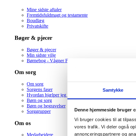
Mine sidste aftaler
Fremtidsfuldmagt og testamente
Boudlæg
Privatskifte
Bøger & pjecer
Bøger & pjecer
Min sidste vilje
Børnebog - Vågner Farmor igen
Om sorg
Om sorg
Sorgens faser
Samtykke
Hvordan hjælper jeg en ven i sorg
Børn og sorg
Børn og begravelser
Denne hjemmeside bruger c
Sorggrupper
Vi bruger cookies til at tilpas
Om os
vores trafik. Vi deler også 
annonceringspartnere og anal
Medarbejdere