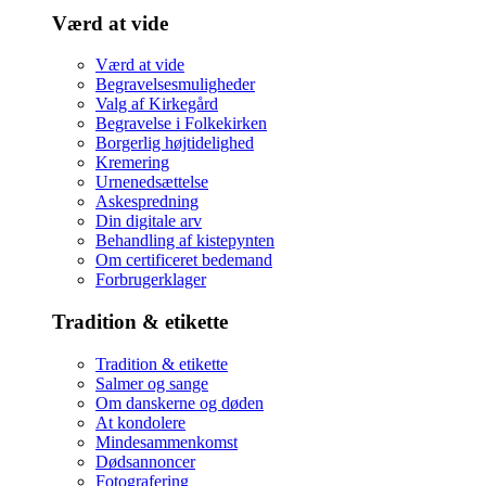
Værd at vide
Værd at vide
Begravelsesmuligheder
Valg af Kirkegård
Begravelse i Folkekirken
Borgerlig højtidelighed
Kremering
Urnenedsættelse
Askespredning
Din digitale arv
Behandling af kistepynten
Om certificeret bedemand
Forbrugerklager
Tradition & etikette
Tradition & etikette
Salmer og sange
Om danskerne og døden
At kondolere
Mindesammenkomst
Dødsannoncer
Fotografering