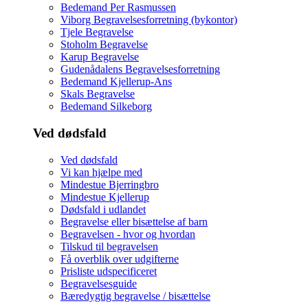
Bedemand Per Rasmussen
Viborg Begravelsesforretning (bykontor)
Tjele Begravelse
Stoholm Begravelse
Karup Begravelse
Gudenådalens Begravelsesforretning
Bedemand Kjellerup-Ans
Skals Begravelse
Bedemand Silkeborg
Ved dødsfald
Ved dødsfald
Vi kan hjælpe med
Mindestue Bjerringbro
Mindestue Kjellerup
Dødsfald i udlandet
Begravelse eller bisættelse af barn
Begravelsen - hvor og hvordan
Tilskud til begravelsen
Få overblik over udgifterne
Prisliste udspecificeret
Begravelsesguide
Bæredygtig begravelse / bisættelse