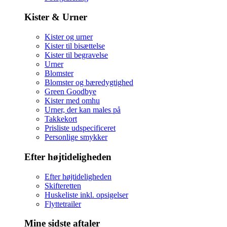
Kister & Urner
Kister og urner
Kister til bisættelse
Kister til begravelse
Urner
Blomster
Blomster og bæredygtighed
Green Goodbye
Kister med omhu
Urner, der kan males på
Takkekort
Prisliste udspecificeret
Personlige smykker
Efter højtideligheden
Efter højtideligheden
Skifteretten
Huskeliste inkl. opsigelser
Flyttetrailer
Mine sidste aftaler