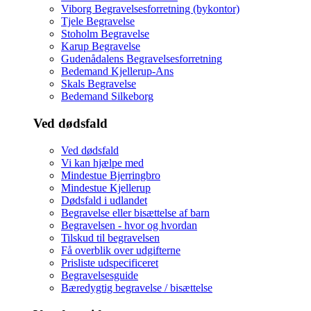
Viborg Begravelsesforretning (bykontor)
Tjele Begravelse
Stoholm Begravelse
Karup Begravelse
Gudenådalens Begravelsesforretning
Bedemand Kjellerup-Ans
Skals Begravelse
Bedemand Silkeborg
Ved dødsfald
Ved dødsfald
Vi kan hjælpe med
Mindestue Bjerringbro
Mindestue Kjellerup
Dødsfald i udlandet
Begravelse eller bisættelse af barn
Begravelsen - hvor og hvordan
Tilskud til begravelsen
Få overblik over udgifterne
Prisliste udspecificeret
Begravelsesguide
Bæredygtig begravelse / bisættelse