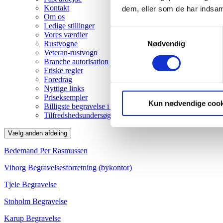
Kontakt
dem, eller som de har indsaml
Om os
Ledige stillinger
Samtykkevalg
Vores værdier
Nødvendig
Rustvogne
Veteran-rustvogn
Branche autorisation
Etiske regler
Foredrag
Nyttige links
Priseksempler
Kun nødvendige cook
Billigste begravelse i Viborg
Tilfredshedsundersøgelse
Vælg anden afdeling
Bedemand Per Rasmussen
Viborg Begravelsesforretning (bykontor)
Tjele Begravelse
Stoholm Begravelse
Karup Begravelse