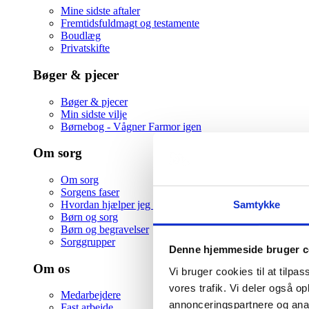
Mine sidste aftaler
Fremtidsfuldmagt og testamente
Boudlæg
Privatskifte
Bøger & pjecer
Bøger & pjecer
Min sidste vilje
Børnebog - Vågner Farmor igen
Om sorg
Om sorg
Sorgens faser
Samtykke
Hvordan hjælper jeg en ven i sorg
Børn og sorg
Børn og begravelser
Sorggrupper
Denne hjemmeside bruger c
Om os
Vi bruger cookies til at tilpas
vores trafik. Vi deler også 
Medarbejdere
annonceringspartnere og anal
Fast arbejde