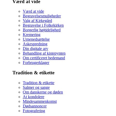
Værd at vide
Værd at vide
Begravelsesmuligheder
Valg af Kirkegård
Begravelse i Folkekirken
Borgerlig højtidelighed
Kremering
Urnenedsættelse
Askespredning
Din digitale arv
Behandling af kistepynten
Om certificeret bedemand
Forbrugerklager
Tradition & etikette
Tradition & etikette
Salmer og sange
Om danskerne og døden
At kondolere
Mindesammenkomst
Dødsannoncer
Fotografering