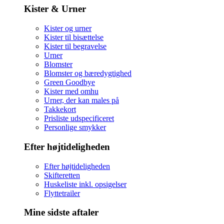
Kister & Urner
Kister og urner
Kister til bisættelse
Kister til begravelse
Urner
Blomster
Blomster og bæredygtighed
Green Goodbye
Kister med omhu
Urner, der kan males på
Takkekort
Prisliste udspecificeret
Personlige smykker
Efter højtideligheden
Efter højtideligheden
Skifteretten
Huskeliste inkl. opsigelser
Flyttetrailer
Mine sidste aftaler