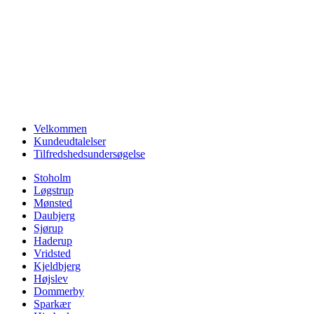
Velkommen
Kundeudtalelser
Tilfredshedsundersøgelse
Stoholm
Løgstrup
Mønsted
Daubjerg
Sjørup
Haderup
Vridsted
Kjeldbjerg
Højslev
Dommerby
Sparkær