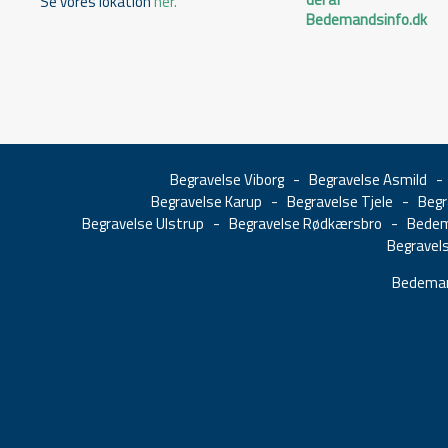
Se vores lokation
her.
Begravelse Viborg
-
Begravelse Asmild
Begravelse Karup
-
Begravelse Tjele
-
Begr
Begravelse Ulstrup
-
Begravelse Rødkærsbro
-
Bedem
Begravel
Bedeman