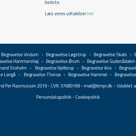
bedste.
Læs vores udtalelser
her.
-
Begravelse Vindum
-
Begravelse Løgstrup
-
Begravelse Skals
-
avelse Hammershøj
-
Begravelse Ørum
-
Begravelse Gudenådalen
and Stoholm
-
Begravelse Kjellerup
-
Begravelse Ans
-
Begrave
se Langå
-
Begravelse Thorsø
-
Begravelse Hammel
-
Begravelse
d Per Rasmussen 2019 - CVR: 37680168 -
mail@bmpr.dk
- Udviklet a
Persondatapolitik
-
Cookiepolitik