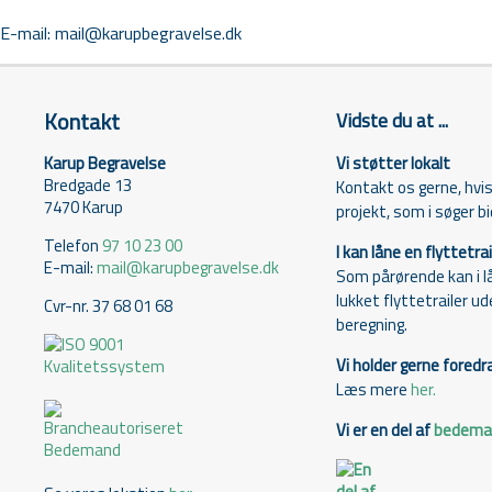
E-mail:
mail@karupbegravelse.dk
Kontakt
Vidste du at ...
Karup Begravelse
Vi støtter lokalt
Bredgade 13
Kontakt os gerne, hvis 
7470 Karup
projekt, som i søger bid
Telefon
97 10 23 00
I kan låne en flyttetrai
E-mail:
mail@karupbegravelse.dk
Som pårørende kan i l
lukket flyttetrailer u
Cvr-nr. 37 68 01 68
beregning.
Vi holder gerne foredr
Læs mere
her.
Vi er en del af
bedeman