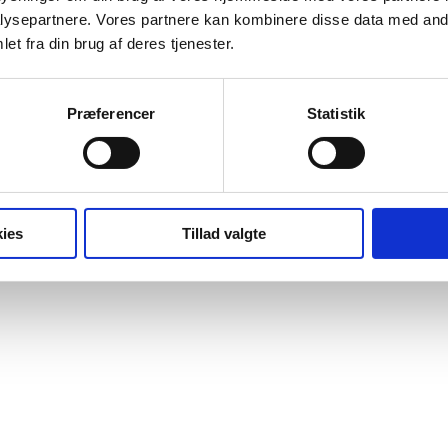
ysepartnere. Vores partnere kan kombinere disse data med andr
et fra din brug af deres tjenester.
idende og ud daterede oplysninger fra diverse foldere og pjecer i en
Præferencer
Statistik
ies
Tillad valgte
3 i Karup. Ring også gerne til os, hvis du har nogle spørgsmål – vi 