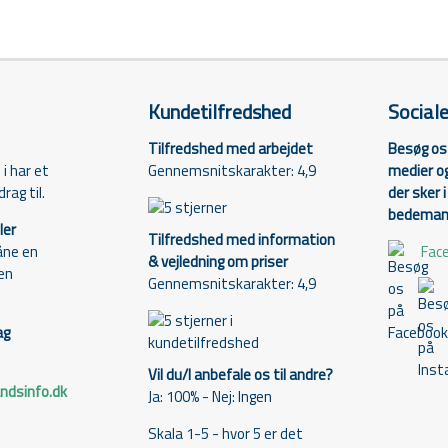
Kundetilfredshed
Social
Tilfredshed med arbejdet
Besøg os 
Gennemsnitskarakter: 4,9
medier og
i har et
der sker 
rag til.
bedemand
ler
Tilfredshed med information
Fac
åne en
& vejledning om priser
den
Gennemsnitskarakter: 4,9
ag
Vil du/I anbefale os til andre?
dsinfo.dk
Ja: 100% - Nej: Ingen
Skala 1-5 - hvor 5 er det