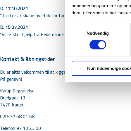
annonceringspartnere og anal
D. 17.10.2021
dem, eller som de har indsaml
”Tak for at skabe overblik for familien, ikke mindst omkring modstr
D. 15.07.2021
Samtykkevalg
Nødvendig
”Vi fik stor hjælp fra Bedemanden, der kom hjem til os”
Kontakt & åbningstider
Kun nødvendige cook
Du er altid velkommen til at kigge forbi vores kontor på Bredgade 1
På gensyn!
Karup Begravelse
Bredgade 13
7470 Karup
CVR:
37 68 01 68
Telefon 97 10 23 00