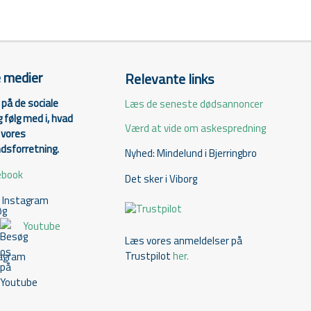
e medier
Relevante links
på de sociale
Læs de seneste dødsannoncer
 følg med i, hvad
Værd at vide om askespredning
i vores
sforretning.
Nyhed: Mindelund i Bjerringbro
ebook
Det sker i Viborg
Instagram
Youtube
Læs vores anmeldelser på
Trustpilot
her.