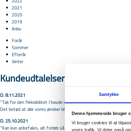
2022
2021
2020
2019
Arkiv
Forår
Sommer
Efterår
Vinter
Kundeudtalelser efterår 2021
D. 8.11.2021
Samtykke
”Tak for den fleksibilitet I havde i forbindelse med min fars død.
Det betød at alle vores ønsker blev opfyldt.”
Denne hjemmeside bruger c
D. 25.10.2021
Vi bruger cookies til at tilpas
”Kan kun anbefales, alt forløb så godt, fik meget fint vejledning” Li
vores trafik. Vi deler også 