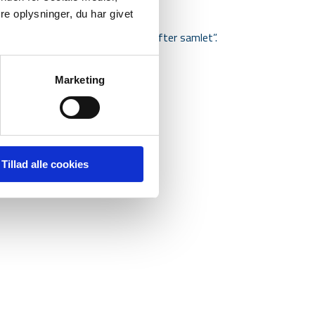
e oplysninger, du har givet
 svær tid, samt at holde alle udgifter samlet”.
Marketing
Tillad alle cookies
tager altid telefonen.