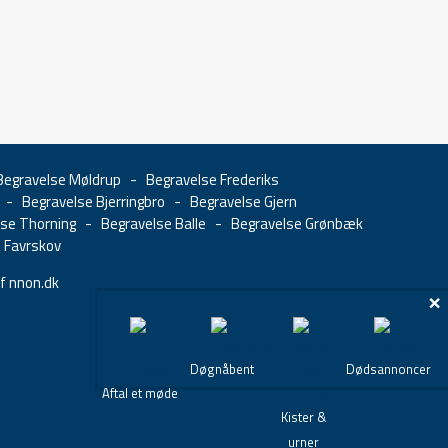
Begravelse Møldrup
-
Begravelse Frederiks
-
Begravelse Bjerringbro
-
Begravelse Gjern
lse Thorning
-
Begravelse Balle
-
Begravelse Grønbæk
 Favrskov
f nnon.dk
×
Døgnåbent
Dødsannoncer
Aftal et møde
Kister &
urner