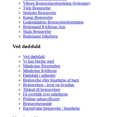
Viborg Begravelsesforretning (bykontor)
Tjele Begravelse
Stoholm Begravelse
Karup Begravelse
Gudenådalens Begravelsesforretning
Bedemand Kjellerup-Ans
Skals Begravelse
Bedemand Silkeborg
Ved dødsfald
Ved dødsfald
Vi kan hjælpe med
Mindestue Bjerringbro
Mindestue Kjellerup
Dødsfald i udlandet
Begravelse eller bisættelse af barn
Begravelsen - hvor og hvordan
Tilskud til begravelsen
Få overblik over udgifterne
Prisliste udspecificeret
Begravelsesguide
Bæredygtig begravelse / bisættelse