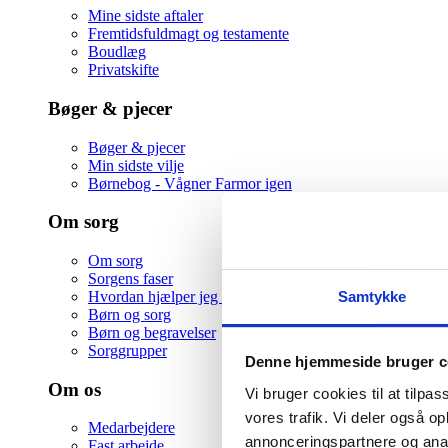
Mine sidste aftaler
Fremtidsfuldmagt og testamente
Boudlæg
Privatskifte
Bøger & pjecer
Bøger & pjecer
Min sidste vilje
Børnebog - Vågner Farmor igen
Om sorg
Om sorg
Sorgens faser
Samtykke
Hvordan hjælper jeg en ven i sorg
Børn og sorg
Børn og begravelser
Sorggrupper
Denne hjemmeside bruger c
Om os
Vi bruger cookies til at tilpas
vores trafik. Vi deler også 
Medarbejdere
annonceringspartnere og anal
Fast arbejde