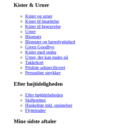
Kister & Urner
Kister og urner
Kister til bisættelse
Kister til begravelse
Urner
Blomster
Blomster og bæredygtighed
Green Goodbye
Kister med omhu
Urner, der kan males på
Takkekort
Prisliste udspecificeret
Personlige smykker
Efter højtideligheden
Efter højtideligheden
Skifteretten
Huskeliste inkl. opsigelser
Flyttetrailer
Mine sidste aftaler