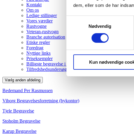
Kontakt
dem, eller som de har indsaml
Om os
Ledige stillinger
Samtykkevalg
Vores værdier
Nødvendig
Rustvogne
Veteran-rustvogn
Branche autorisation
Etiske regler
Foredrag
Nyttige links
Priseksempler
Kun nødvendige cook
Billigste begravelse i Viborg
Tilfredshedsundersøgelse
Vælg anden afdeling
Bedemand Per Rasmussen
Viborg Begravelsesforretning (bykontor)
Tjele Begravelse
Stoholm Begravelse
Karup Begravelse