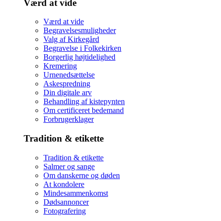
Værd at vide
Værd at vide
Begravelsesmuligheder
Valg af Kirkegård
Begravelse i Folkekirken
Borgerlig højtidelighed
Kremering
Urnenedsættelse
Askespredning
Din digitale arv
Behandling af kistepynten
Om certificeret bedemand
Forbrugerklager
Tradition & etikette
Tradition & etikette
Salmer og sange
Om danskerne og døden
At kondolere
Mindesammenkomst
Dødsannoncer
Fotografering