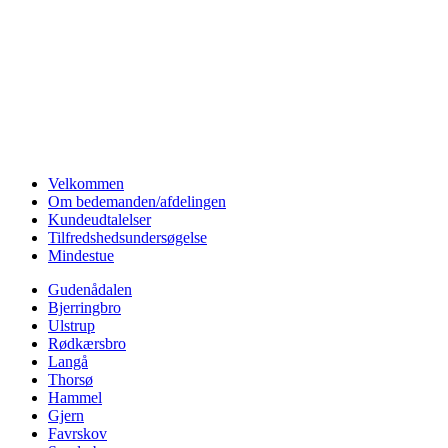
Velkommen
Om bedemanden/afdelingen
Kundeudtalelser
Tilfredshedsundersøgelse
Mindestue
Gudenådalen
Bjerringbro
Ulstrup
Rødkærsbro
Langå
Thorsø
Hammel
Gjern
Favrskov