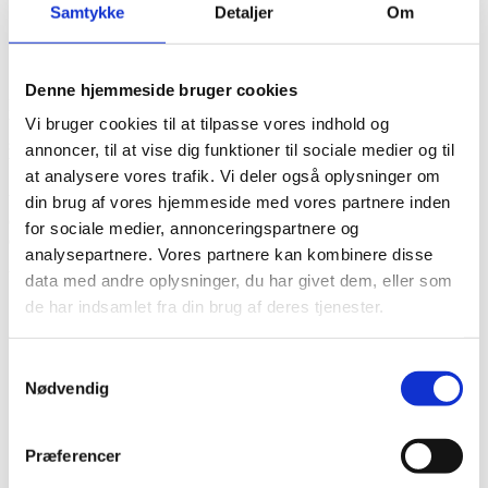
Samtykke
Detaljer
Om
Vi kan hjælpe med
Denne hjemmeside bruger cookies
Hos Bedemand Per Rasmussen er vi eksperter i at planlægge
Vi bruger cookies til at tilpasse vores indhold og
begravelser og bisættelser – samt hjælpe og vejlede pårørende i en
svær tid. Vi har opbygget vores kompetencer gennem mange år i
annoncer, til at vise dig funktioner til sociale medier og til
branchen.
at analysere vores trafik. Vi deler også oplysninger om
Vi kan hjælpe med at skabe overblik her og nu samt vejlede
din brug af vores hjemmeside med vores partnere inden
omkring beslutninger, som af praktiske årsager skal afklares på selve
for sociale medier, annonceringspartnere og
dødsdagen og dagene lige efter.
analysepartnere. Vores partnere kan kombinere disse
Vi hjælper, når det drejer sig om:
data med andre oplysninger, du har givet dem, eller som
de har indsamlet fra din brug af deres tjenester.
Kontakt til præst og kirkekontor for at fastlægge tid og sted
for begravelsen/ bisættelsen.
Vejlede om gravstedsformer
Samtykkevalg
Koordinerer tingene med kirkekontor, præst,
Nødvendig
kirkegårdskontor/graver, sygehus/plejehjem, krematorium,
blomsterhandler, stenhugger, sted for sammenkomst,
bogtrykker mm.
Anmeldelse til begravelsesmyndighed.
Præferencer
Hjælp til udformning af dødsannonce samt indrykning.