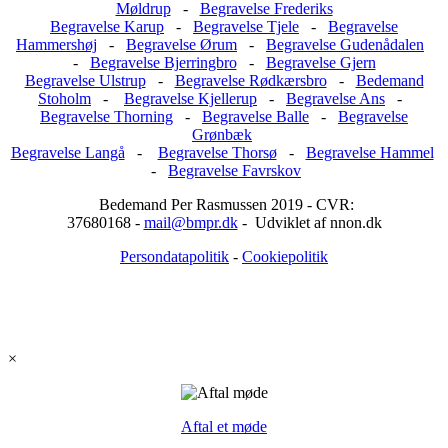
Møldrup
-
Begravelse Frederiks
Begravelse Karup
-
Begravelse Tjele
-
Begravelse
Hammershøj
-
Begravelse Ørum
-
Begravelse Gudenådalen
-
Begravelse Bjerringbro
-
Begravelse Gjern
Begravelse Ulstrup
-
Begravelse Rødkærsbro
-
Bedemand
Stoholm
-
Begravelse Kjellerup
-
Begravelse Ans
-
Begravelse Thorning
-
Begravelse Balle
-
Begravelse
Grønbæk
Begravelse Langå
-
Begravelse Thorsø
-
Begravelse Hammel
-
Begravelse Favrskov
Bedemand Per Rasmussen 2019 - CVR:
37680168 -
mail@bmpr.dk
- Udviklet af nnon.dk
Persondatapolitik
-
Cookiepolitik
×
Aftal et møde