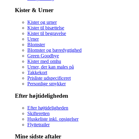
Kister & Urner
Kister og urner
Kister til bisættelse
Kister til begravelse
Urner
Blomster
Blomster og bæredygtighed
Green Goodbye
Kister med omhu
Urner, der kan males på
Takkekort
Prisliste udspecificeret
Personlige smykker
Efter højtideligheden
Efter højtideligheden
Skifteretten
Huskeliste inkl. opsigelser
Flyttetrailer
Mine sidste aftaler