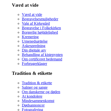
Værd at vide
Værd at vide
Begravelsesmuligheder
Valg af Kirkegård
Begravelse i Folkekirken
Borgerlig højtidelighed
Kremering
Urnenedsættelse
Askespredning
Din digitale arv
Behandling af kistepynten
Om certificeret bedemand
Forbrugerklager
Tradition & etikette
Tradition & etikette
Salmer og sange
Om danskerne og døden
At kondolere
Mindesammenkomst
Dødsannoncer
Fotografering