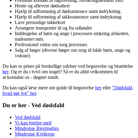
Formidle kontakt til fagforening, forsikringsselskab mm.
Hente og aflevere dødsattest
Hjælp til udformning af dødsannonce samt indrykning.
Hjælp til udformning af takkeannonce samt indrykning
Lave personlige takkekort
Arrangere transporter til og fra udlandet
Inddragelse af børn og unge i processen omkring afskeden,
maleurner mm.
Professionel viden om sorg processer.
Salg af bøger (diverse bøger om sorg til både børn, unge og
voksne)
Du kan se priser på forskellige ydelser ved begravelse og bisættelse
her
. Og er du i tvivl om noget? Så er du altid velkommen til
at kontakte os - døgnet rundt.
Du kan også læse mere om guide til begravelse
her
eller
"Dødsfald,
hvad gør jeg" her
.
Du er her - Ved dødsfald
Ved dødsfald
Vi kan hjælpe med
Mindestue Bjerringbro
Mindestue Kjellerup