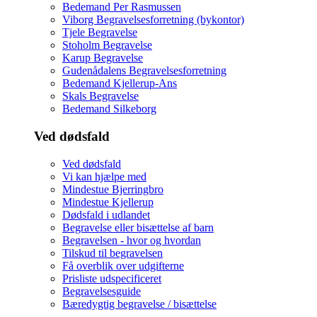
Bedemand Per Rasmussen
Viborg Begravelsesforretning (bykontor)
Tjele Begravelse
Stoholm Begravelse
Karup Begravelse
Gudenådalens Begravelsesforretning
Bedemand Kjellerup-Ans
Skals Begravelse
Bedemand Silkeborg
Ved dødsfald
Ved dødsfald
Vi kan hjælpe med
Mindestue Bjerringbro
Mindestue Kjellerup
Dødsfald i udlandet
Begravelse eller bisættelse af barn
Begravelsen - hvor og hvordan
Tilskud til begravelsen
Få overblik over udgifterne
Prisliste udspecificeret
Begravelsesguide
Bæredygtig begravelse / bisættelse