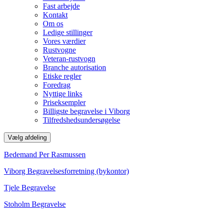
Fast arbejde
Kontakt
Om os
Ledige stillinger
Vores værdier
Rustvogne
Veteran-rustvogn
Branche autorisation
Etiske regler
Foredrag
Nyttige links
Priseksempler
Billigste begravelse i Viborg
Tilfredshedsundersøgelse
Vælg afdeling
Bedemand Per Rasmussen
Viborg Begravelsesforretning (bykontor)
Tjele Begravelse
Stoholm Begravelse