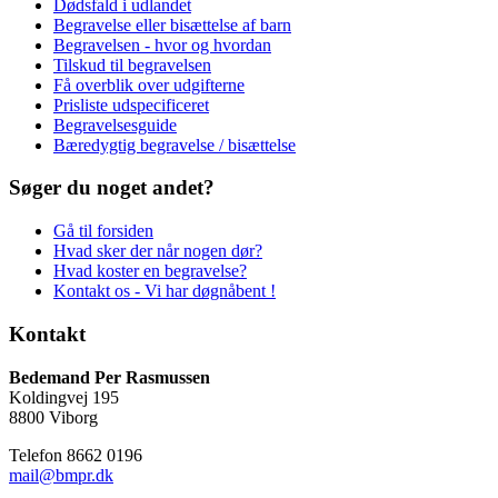
Dødsfald i udlandet
Begravelse eller bisættelse af barn
Begravelsen - hvor og hvordan
Tilskud til begravelsen
Få overblik over udgifterne
Prisliste udspecificeret
Begravelsesguide
Bæredygtig begravelse / bisættelse
Søger du noget andet?
Gå til forsiden
Hvad sker der når nogen dør?
Hvad koster en begravelse?
Kontakt os - Vi har døgnåbent !
Kontakt
Bedemand Per Rasmussen
Koldingvej 195
8800 Viborg
Telefon 8662 0196
mail@bmpr.dk