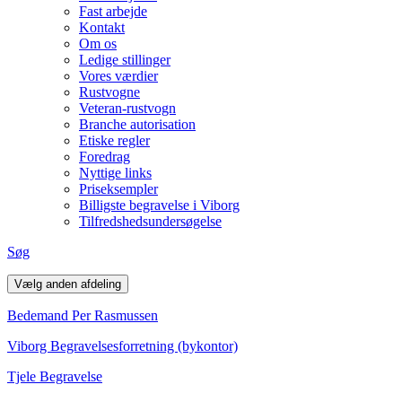
Fast arbejde
Kontakt
Om os
Ledige stillinger
Vores værdier
Rustvogne
Veteran-rustvogn
Branche autorisation
Etiske regler
Foredrag
Nyttige links
Priseksempler
Billigste begravelse i Viborg
Tilfredshedsundersøgelse
Søg
Vælg anden afdeling
Bedemand Per Rasmussen
Viborg Begravelsesforretning (bykontor)
Tjele Begravelse