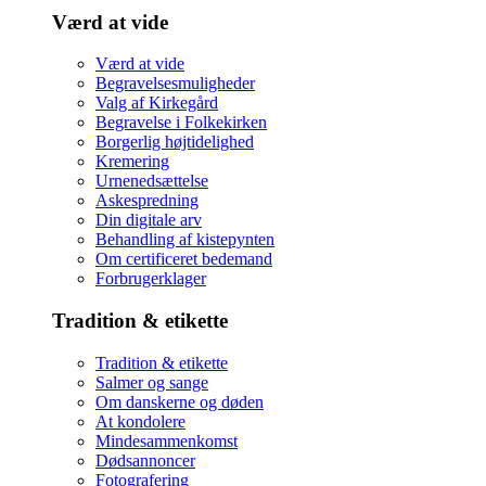
Værd at vide
Værd at vide
Begravelsesmuligheder
Valg af Kirkegård
Begravelse i Folkekirken
Borgerlig højtidelighed
Kremering
Urnenedsættelse
Askespredning
Din digitale arv
Behandling af kistepynten
Om certificeret bedemand
Forbrugerklager
Tradition & etikette
Tradition & etikette
Salmer og sange
Om danskerne og døden
At kondolere
Mindesammenkomst
Dødsannoncer
Fotografering