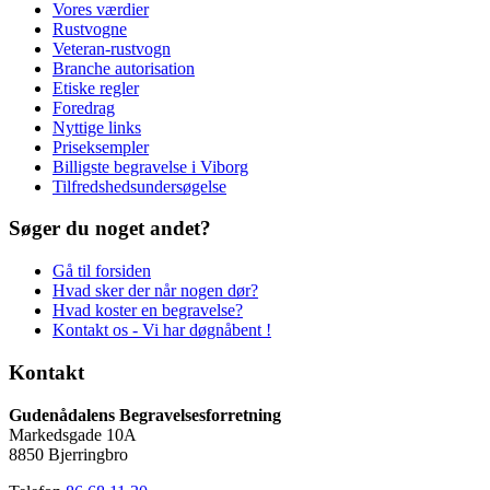
Vores værdier
Rustvogne
Veteran-rustvogn
Branche autorisation
Etiske regler
Foredrag
Nyttige links
Priseksempler
Billigste begravelse i Viborg
Tilfredshedsundersøgelse
Søger du noget andet?
Gå til forsiden
Hvad sker der når nogen dør?
Hvad koster en begravelse?
Kontakt os - Vi har døgnåbent !
Kontakt
Gudenådalens Begravelsesforretning
Markedsgade 10A
8850 Bjerringbro