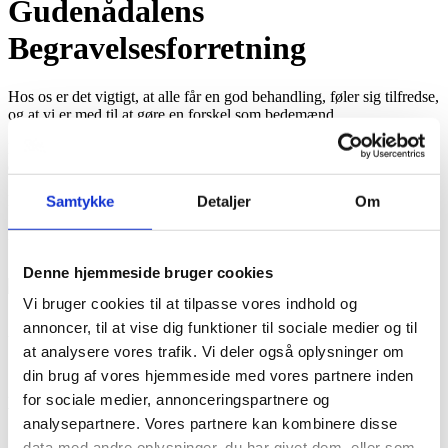
Gudenådalens
Begravelsesforretning
Hos os er det vigtigt, at alle får en god behandling, føler sig tilfredse,
og at vi er med til at gøre en forskel som bedemænd.
Derfor laver vi en tilfredshedsundersøgelse, og vi vil høre dig, om
du vil svare på nedenstående spørgsmål.
På forhånd mange tak for din hjælp.
Samtykke
Detaljer
Om
De 2 første spørgsmål besvares med et kryds i karakteren fra 1-5.
1 er meget utilfreds
og 5 er meget tilfreds
Denne hjemmeside bruger cookies
.
Vi bruger cookies til at tilpasse vores indhold og
1) Hvor tilfredse har I været med det arbejde, bedemanden har
annoncer, til at vise dig funktioner til sociale medier og til
udført?
at analysere vores trafik. Vi deler også oplysninger om
1
2
3
4
5
din brug af vores hjemmeside med vores partnere inden
2) Hvor tilfredse har I været med bedemandens information og
for sociale medier, annonceringspartnere og
vejledning om priser ?
analysepartnere. Vores partnere kan kombinere disse
1
2
3
4
5
data med andre oplysninger, du har givet dem, eller som