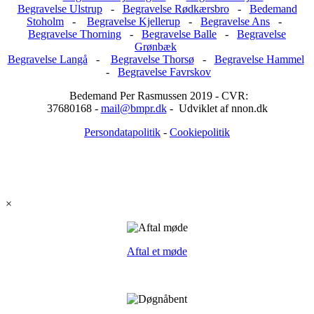
Begravelse Ulstrup
-
Begravelse Rødkærsbro
-
Bedemand
Stoholm
-
Begravelse Kjellerup
-
Begravelse Ans
-
Begravelse Thorning
-
Begravelse Balle
-
Begravelse
Grønbæk
Begravelse Langå
-
Begravelse Thorsø
-
Begravelse Hammel
-
Begravelse Favrskov
Bedemand Per Rasmussen 2019 - CVR:
37680168 -
mail@bmpr.dk
- Udviklet af nnon.dk
Persondatapolitik
-
Cookiepolitik
×
Aftal et møde