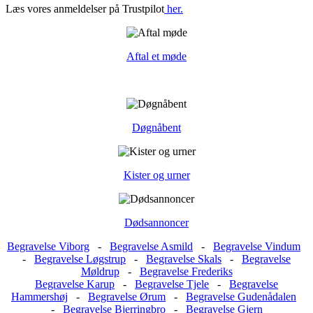
Læs vores anmeldelser på Trustpilot
her.
Aftal et møde
Døgnåbent
Kister og urner
Dødsannoncer
Begravelse Viborg
-
Begravelse Asmild
-
Begravelse Vindum
-
Begravelse Løgstrup
-
Begravelse Skals
-
Begravelse
Møldrup
-
Begravelse Frederiks
Begravelse Karup
-
Begravelse Tjele
-
Begravelse
Hammershøj
-
Begravelse Ørum
-
Begravelse Gudenådalen
-
Begravelse Bjerringbro
-
Begravelse Gjern