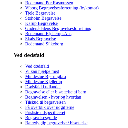
Bedemand Per Rasmussen
Viborg Begravelsesforretning (bykontor)
Tjele Begravelse
Stoholm Begravelse
Karup Begravelse
Gudenådalens Begravelsesforretning
Bedemand Kjellerup-Ans
Skals Begravelse
Bedemand Silkeborg
Ved dødsfald
Ved dødsfald
Vi kan hjælpe med
Mindestue Bjerringbro
Mindestue Kjellerup
Dødsfald i udlandet
Begravelse eller bisættelse af barn
Begravelsen - hvor og hvordan
Tilskud til begravelsen
Få overblik over udgifterne
Prisliste udspecificeret
Begravelsesguide
Bæredygtig begravelse / bisættelse