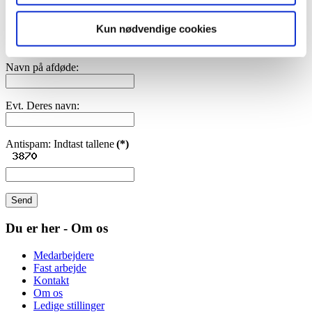
Tidligere benyttet
På nettet
Kun nødvendige cookies
Avis
Andet*
Navn på afdøde:
Evt. Deres navn:
Antispam: Indtast tallene
(*)
Send
Du er her - Om os
Medarbejdere
Fast arbejde
Kontakt
Om os
Ledige stillinger