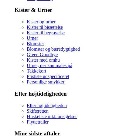
Kister & Urner
Kister og urner
Kister til bisættelse
Kister til begravelse
Urner
Blomster
Blomster og bæredygtighed
Green Goodbye
Kister med omhu
Urner, der kan males på
Takkekort
Prisliste udspecificeret
Personlige smykker
Efter højtideligheden
Efter højtideligheden
Skifteretten
Huskeliste inkl. opsigelser
Flyttetrailer
Mine sidste aftaler